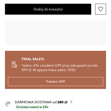
Dodaj do koszyka
FINAL SALE%
*extra -5% z kodem: OFF przy zakupach za min.
399 zł. W appce masz extra -10%!
Pobierz APP
DARMOWA DOSTAWA od
280 zł
Dostawa nawet w 24h