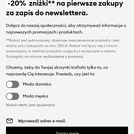
-20%
zniżki** na pierwsze zakupy
za zapis do newslettera.
Dołącz do naszej społeczności, aby otrzymywać informacje o
najnowszych promocjach i produktach.
**Rabat jest jednorazowy, obejmuje nieprzecenione produkty i jest
ważny przy zakupach za min. 350 zł. Rabat nie łączy się z innymi
promocjami, a niektóre produkty mogą być wyłączone z rabatu.
Szczegóły na stronie:
wykluczenia z promocji
.
Chcemy, żeby do Twojej skrzynki trafiało tylko to, co
naprawdę Cię interesuje. Powiedz, czy jest to:
Moda damska
Moda męska
Wybór oferty jest opcjonalny
Zapisz mnie