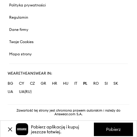
Polityka prywatności
Regulamin
Dane firmy
Twoje Cookies
Mapa strony
WEARETHEANSWEAR IN:
BG
CY
CZ
GR
HR
HU
IT
PL
RO
SI
SK
UA
UA(RU)
Zawartość tej strony jest chroniona prawem autorskim i należy do
Answear.com S.A.
Pobierz aplikację i kupuj
Pobierz
jeszcze łatwiej.