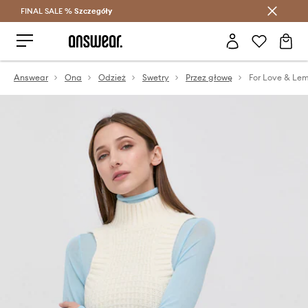
FINAL SALE %
Szczegóły
Oszczędzaj z Answear Club >
Answear
Ona
Odzież
Swetry
Przez głowę
For Love & Le