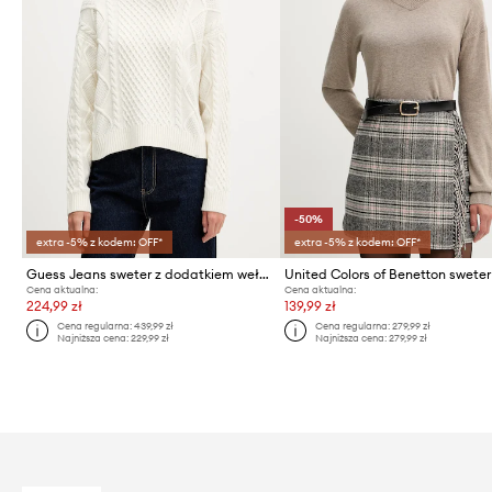
-50%
extra -5% z kodem: OFF*
extra -5% z kodem: OFF*
Guess Jeans sweter z dodatkiem wełny
Cena aktualna:
Cena aktualna:
224,99 zł
139,99 zł
Cena regularna:
439,99 zł
Cena regularna:
279,99 zł
Najniższa cena:
229,99 zł
Najniższa cena:
279,99 zł