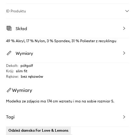
ID Produktu
Skład
49 % Akryl, 17 % Nylon, 3 % Spandex, 31 % Poliester z recyklingu
Wymiary
Dekolt
:
półgolf
Krój
:
slim fit
Rękaw
:
bez rękawów
Wymiary
Modelka ze zdjęcia ma 174 cm wzrostu i ma na sobie rozmiar S.
Tagi
Odzież damska For Love & Lemons