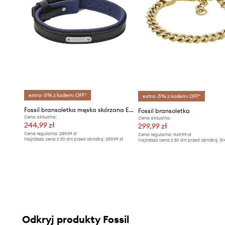
extra -5% z kodem: OFF*
extra -5% z kodem: OFF*
Fossil bransoletka męska skórzana Everett
Fossil bransoletka
Cena aktualna:
Cena aktualna:
244,99 zł
299,99 zł
Cena regularna:
289,99 zł
Cena regularna:
469,99 zł
Najniższa cena z 30 dni przed obniżką:
259,99 zł
Najniższa cena z 30 dni przed obniżką:
31
Odkryj produkty Fossil