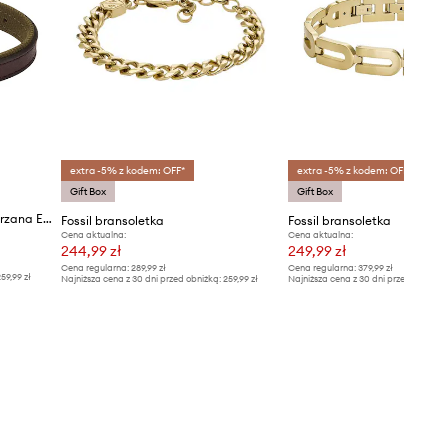
extra -5% z kodem: OFF*
extra -5% z kodem: OFF*
Gift Box
Gift Box
Fossil bransoletka męska skórzana Everett
Fossil bransoletka
Fossil bransoletka
Cena aktualna:
Cena aktualna:
244,99 zł
249,99 zł
Cena regularna:
289,99 zł
Cena regularna:
379,99 zł
59,99 zł
Najniższa cena z 30 dni przed obniżką:
259,99 zł
Najniższa cena z 30 dni przed obniżką