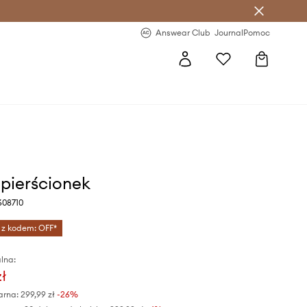
letter >
Regularne nowości >
Answear Club
Journal
Pomoc
 pierścionek
608710
 z kodem: OFF*
lna:
zł
arna:
299,99 zł
-26%