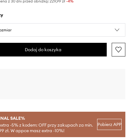
ena z 30 dni przed obniżką:
229,99 zł
 -4%
ty
rozmiar
Dodaj do koszyka
INAL SALE%
Pobierz APP
extra -5% z kodem: OFF przy zakupach za min.
99 zł. W appce masz extra -10%!