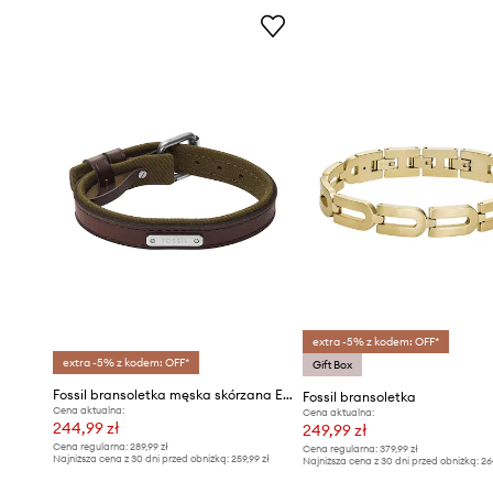
extra -5% z kodem: OFF*
extra -5% z kodem: OFF*
Gift Box
Fossil bransoletka męska skórzana Everett
Fossil bransoletka
Cena aktualna:
Cena aktualna:
244,99 zł
249,99 zł
Cena regularna:
289,99 zł
Cena regularna:
379,99 zł
Najniższa cena z 30 dni przed obniżką:
259,99 zł
Najniższa cena z 30 dni przed obniżką:
26