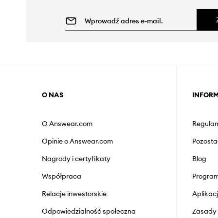
O NAS
INFOR
O Answear.com
Regulam
Opinie o Answear.com
Pozosta
Nagrody i certyfikaty
Blog
Współpraca
Program
Relacje inwestorskie
Aplika
Odpowiedzialność społeczna
Zasady 