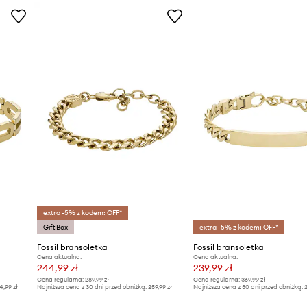
extra -5% z kodem: OFF*
Gift Box
extra -5% z kodem: OFF*
Fossil bransoletka
Fossil bransoletka
Cena aktualna:
Cena aktualna:
244,99 zł
239,99 zł
Cena regularna:
289,99 zł
Cena regularna:
369,99 zł
4,99 zł
Najniższa cena z 30 dni przed obniżką:
259,99 zł
Najniższa cena z 30 dni przed obniżką:
2