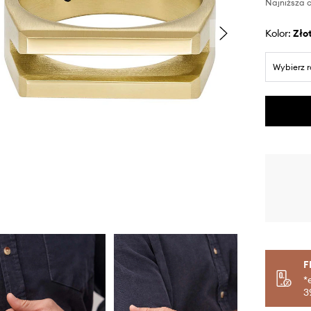
Najniższa c
Kolor:
zło
Wybierz 
F
*
3