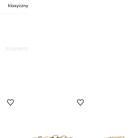
klasyczny
JF04608710
złoty
Fossil