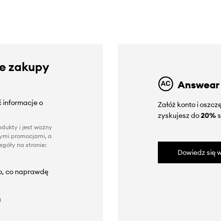
ze zakupy
Answear
 informacje o
Załóż konto i oszc
zyskujesz do
20%
s
dukty i jest ważny
nnymi promocjami, a
góły na stronie:
Dowiedz się w
to, co naprawdę
a