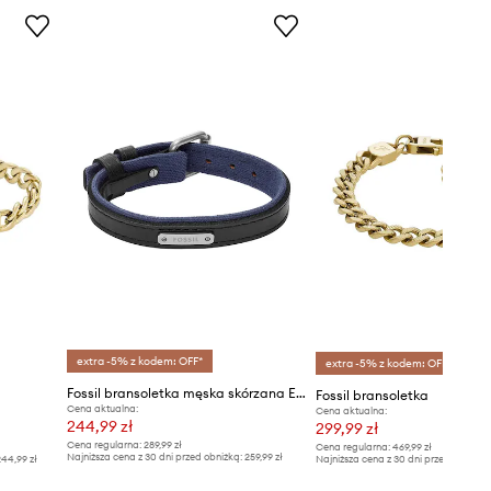
extra -5% z kodem: OFF*
extra -5% z kodem: OFF*
Fossil bransoletka męska skórzana Everett
Fossil bransoletka
Cena aktualna:
Cena aktualna:
244,99 zł
299,99 zł
Cena regularna:
289,99 zł
Cena regularna:
469,99 zł
Najniższa cena z 30 dni przed obniżką:
259,99 zł
44,99 zł
Najniższa cena z 30 dni przed obniżką