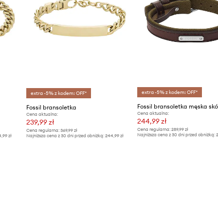
extra -5% z kodem: OFF*
extra -5% z kodem: OFF*
Fossil bransoletka
Cena aktualna:
Cena aktualna:
244,99 zł
239,99 zł
Cena regularna:
289,99 zł
Cena regularna:
369,99 zł
Najniższa cena z 30 dni przed obniżką:
2
4,99 zł
Najniższa cena z 30 dni przed obniżką:
244,99 zł