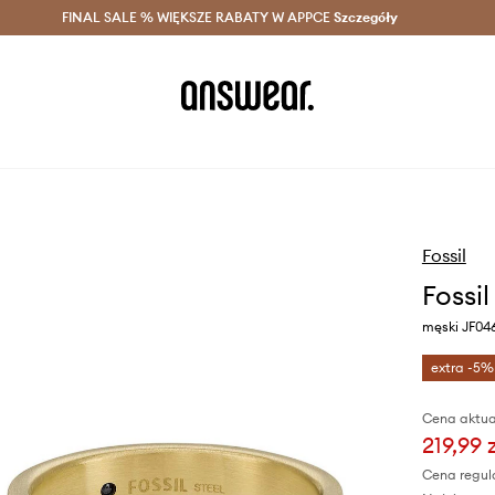
szczędzaj z Answear Club >
FINAL SALE % WIĘKSZE RABATY W APPCE
Dostawa nawet w 24h >
Szczegóły
News
Fossil
Fossil
męski JF04
extra -5%
Cena aktua
219,99 
Cena regul