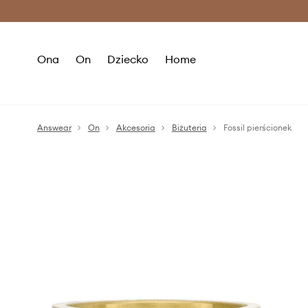
Premium Fashion Benefits >
O
Ona
On
Dziecko
Home
Answear
On
Akcesoria
Biżuteria
Fossil pierścionek