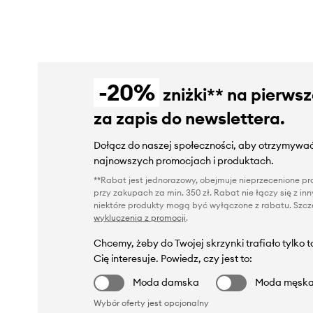
-20%
zniżki** na pierws
za zapis do newslettera.
Dołącz do naszej społeczności, aby otrzymywać
najnowszych promocjach i produktach.
**Rabat jest jednorazowy, obejmuje nieprzecenione pro
przy zakupach za min. 350 zł. Rabat nie łączy się z i
niektóre produkty mogą być wyłączone z rabatu. Szcze
wykluczenia z promocji
.
Chcemy, żeby do Twojej skrzynki trafiało tylko 
Cię interesuje. Powiedz, czy jest to:
Moda damska
Moda męsk
Wybór oferty jest opcjonalny