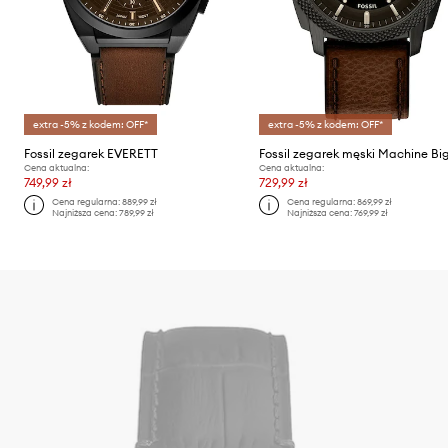
extra -5% z kodem: OFF*
extra -5% z kodem: OFF*
Fossil zegarek EVERETT
Fossil zegarek męski Machine Big
Cena aktualna:
Cena aktualna:
749,99 zł
729,99 zł
Cena regularna:
889,99 zł
Cena regularna:
869,99 zł
Najniższa cena:
789,99 zł
Najniższa cena:
769,99 zł