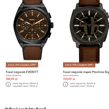
extra -5% z kodem: OFF*
extra -5% z kodem: OFF*
Fossil zegarek EVERETT
Fossil zegarek męski Machine Big
Cena aktualna:
Cena aktualna:
749,99 zł
729,99 zł
Cena regularna:
889,99 zł
Cena regularna:
869,99 zł
Najniższa cena:
789,99 zł
Najniższa cena:
769,99 zł
Odkryj produkty Fossil