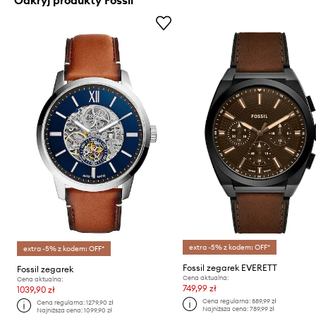
extra -5% z kodem: OFF*
extra -5% z kodem: OFF*
Fossil zegarek EVERETT
Fossil zegarek
Cena aktualna:
Cena aktualna:
749,99 zł
1039,90 zł
Cena regularna:
889,99 zł
Cena regularna:
1279,90 zł
Najniższa cena:
789,99 zł
Najniższa cena:
1099,90 zł