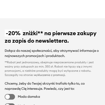
-20%
zniżki** na pierwsze zakupy
za zapis do newslettera.
Dołącz do naszej społeczności, aby otrzymywać informacje o
najnowszych promocjach i produktach.
**Rabat jest jednorazowy, obejmuje nieprzecenione produkty i jest
ważny przy zakupach za min. 350 zł. Rabat nie łączy się z innymi
promocjami, a niektóre produkty mogą być wyłączone z rabatu.
Szczegóły na stronie:
wykluczenia z promocji
.
Chcemy, żeby do Twojej skrzynki trafiało tylko to, co
naprawdę Cię interesuje. Powiedz, czy jest to:
Moda damska