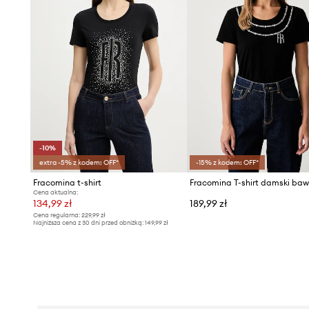
-10%
extra -5% z kodem: OFF*
-15% z kodem: OFF*
Fracomina t-shirt
Cena aktualna:
134,99 zł
189,99 zł
Cena regularna:
229,99 zł
Najniższa cena z 30 dni przed obniżką:
149,99 zł