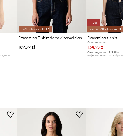
-10%
-15% z kodem: OFF*
extra -5% z kodem: OFF*
Fracomina T-shirt damski bawełniany z elastanem
Fracomina t-shirt
Cena aktualna:
189,99 zł
134,99 zł
Cena regularna:
229,99 zł
44,99 zł
Najniższa cena z 30 dni przed obniżką