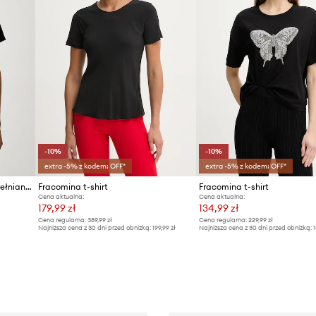
-10%
-10%
extra -5% z kodem: OFF*
extra -5% z kodem: OFF*
Fracomina T-shirt damski bawełniany z elastanem
Fracomina t-shirt
Fracomina t-shirt
Cena aktualna:
Cena aktualna:
179,99 zł
134,99 zł
Cena regularna:
389,99 zł
Cena regularna:
229,99 zł
Najniższa cena z 30 dni przed obniżką:
199,99 zł
Najniższa cena z 30 dni przed obniżką:
1