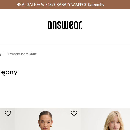
szczędzaj z Answear Club >
FINAL SALE % WIĘKSZE RABATY W APPCE
Dostawa nawet w 24h >
Szczegóły
News
m
Fracomina t-shirt
stępny