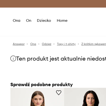
Premium Fashion Benefits >
O
Ona
On
Dziecko
Home
Answear
Ona
Odzież
Topy i t-shirty
Z krótkim rękawe
Ten produkt jest aktualnie niedo
Sprawdź podobne produkty