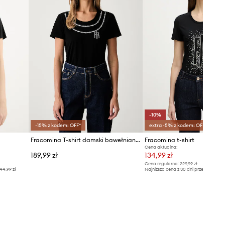
-10%
-15% z kodem: OFF*
extra -5% z kodem: OFF*
Fracomina T-shirt damski bawełniany z elastanem
Fracomina t-shirt
Cena aktualna:
189,99 zł
134,99 zł
Cena regularna:
229,99 zł
44,99 zł
Najniższa cena z 30 dni przed obniżką