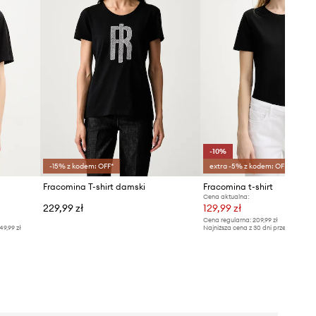
-10%
-15% z kodem: OFF*
extra -5% z kodem: OFF*
Fracomina T-shirt damski
Fracomina t-shirt
Cena aktualna:
229,99 zł
129,99 zł
Cena regularna:
209,99 zł
49,99 zł
Najniższa cena z 30 dni przed obniżką