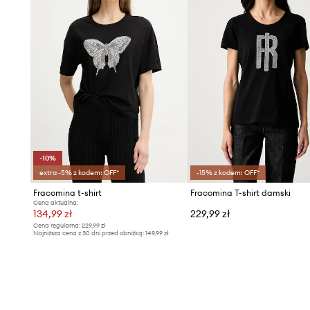
-10%
extra -5% z kodem: OFF*
-15% z kodem: OFF*
Fracomina t-shirt
Fracomina T-shirt damski
Cena aktualna:
134,99 zł
229,99 zł
Cena regularna:
229,99 zł
Najniższa cena z 30 dni przed obniżką:
149,99 zł