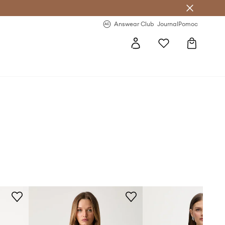
letter >
Regularne nowości >
Answear Club
Journal
Pomoc