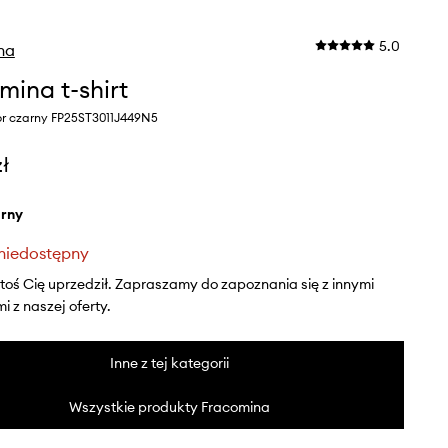
5.0
na
mina t-shirt
or czarny FP25ST3011J449N5
zł
arny
niedostępny
ktoś Cię uprzedził. Zapraszamy do zapoznania się z innymi
 z naszej oferty.
Inne z tej kategorii
Wszystkie produkty Fracomina