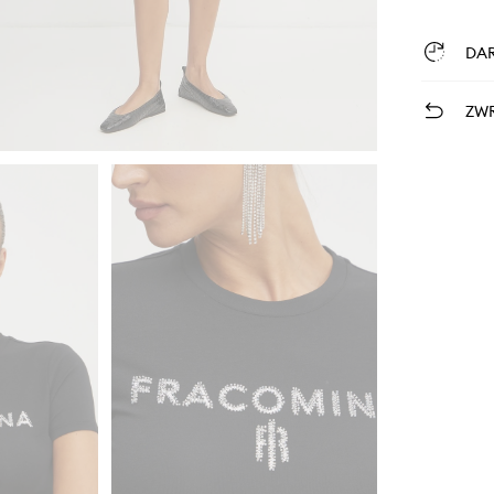
DA
ZWR