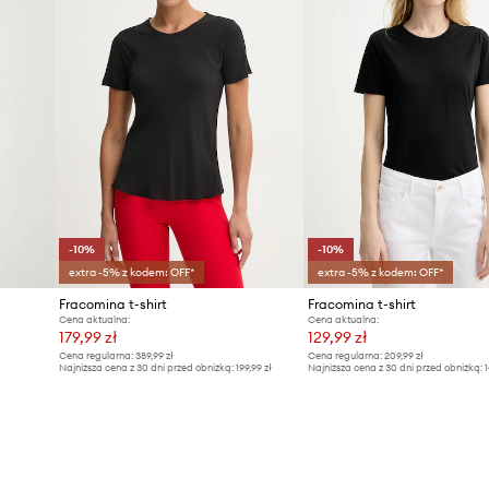
-10%
-10%
extra -5% z kodem: OFF*
extra -5% z kodem: OFF*
Fracomina t-shirt
Fracomina t-shirt
Cena aktualna:
Cena aktualna:
179,99 zł
129,99 zł
Cena regularna:
389,99 zł
Cena regularna:
209,99 zł
Najniższa cena z 30 dni przed obniżką:
199,99 zł
Najniższa cena z 30 dni przed obniżką:
1