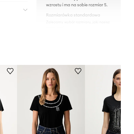
wzrostu i ma na sobie rozmiar S.
Rozmiarówka standardowa
Zalecamy wybór rozmiaru, jaki nosisz
zazwyczaj.
Rozmiary prezentowane w sklepie
zostały przeliczone na standardową,
europejską tabelę rozmiarową. Na
metce dostarczonego produktu
znajduje się oryginalne oznaczenie
producenta.
Tabela rozmiarów