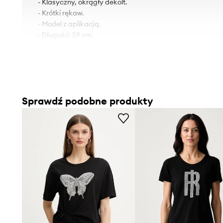
- Klasyczny, okrągły dekolt.
- Krótki rękaw.
- Model z aplikacją.
- Długość: 59 cm.
- Szerokość pod pachami: 42 cm.
- Wymiary podane dla rozmiaru: S.
Sprawdź podobne produkty