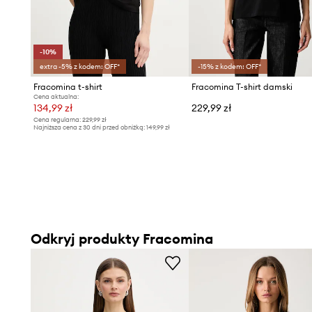
-10%
extra -5% z kodem: OFF*
-15% z kodem: OFF*
Fracomina t-shirt
Fracomina T-shirt damski
Cena aktualna:
134,99 zł
229,99 zł
Cena regularna:
229,99 zł
Najniższa cena z 30 dni przed obniżką:
149,99 zł
Odkryj produkty Fracomina