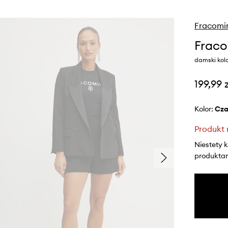
Fracomi
Fraco
damski kol
199,99 
Kolor:
cz
Produkt 
Niestety 
produktami