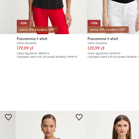
-10%
-10%
extra -5% z kodem: OFF*
extra -5% z kodem: OFF*
Fracomina t-shirt
Fracomina t-shirt
Cena aktualna:
Cena aktualna:
179,99 zł
129,99 zł
Cena regularna:
389,99 zł
Cena regularna:
209,99 zł
Najniższa cena z 30 dni przed obniżką:
199,99 zł
Najniższa cena z 30 dni przed obniżką:
1