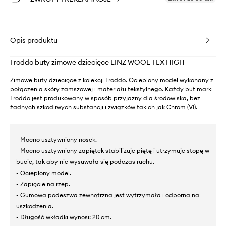
Opis produktu
Froddo buty zimowe dziecięce LINZ WOOL TEX HIGH
Zimowe buty dziecięce z kolekcji Froddo. Ocieplony model wykonany z
połączenia skóry zamszowej i materiału tekstylnego. Każdy but marki
Froddo jest produkowany w sposób przyjazny dla środowiska, bez
żadnych szkodliwych substancji i związków takich jak Chrom (VI).
- Mocno usztywniony nosek.
- Mocno usztywniony zapiętek stabilizuje piętę i utrzymuje stopę w
bucie, tak aby nie wysuwała się podczas ruchu.
- Ocieplony model.
- Zapięcie na rzep.
- Gumowa podeszwa zewnętrzna jest wytrzymała i odporna na
uszkodzenia.
- Długość wkładki wynosi: 20 cm.