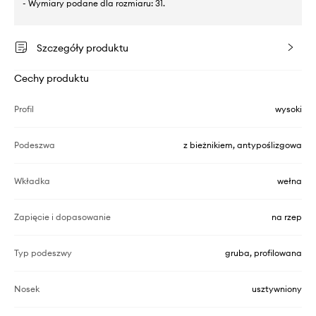
- Wymiary podane dla rozmiaru: 31.
Szczegóły produktu
Cechy produktu
Profil
wysoki
Podeszwa
z bieżnikiem, antypoślizgowa
Wkładka
wełna
Zapięcie i dopasowanie
na rzep
Typ podeszwy
gruba, profilowana
Nosek
usztywniony