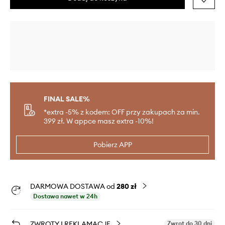
FINAL SALE%
*extra -5% z kodem: OFF przy zakupach za min.
399 zł. W appce masz extra -10%!
Pobierz APP
DARMOWA DOSTAWA od
280 zł
Dostawa nawet w 24h
ZWROTY I REKLAMACJE
Zwrot do 30 dni