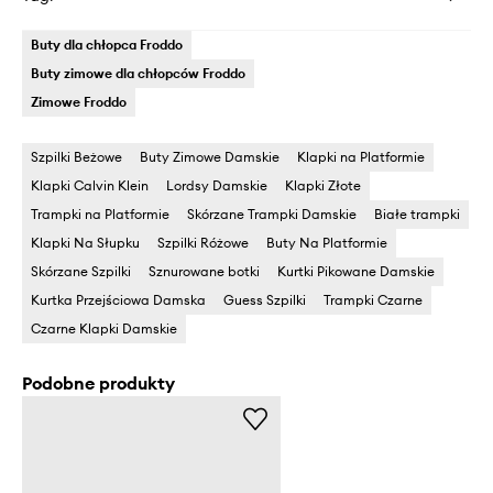
Buty dla chłopca Froddo
Buty zimowe dla chłopców Froddo
Zimowe Froddo
Szpilki Beżowe
Buty Zimowe Damskie
Klapki na Platformie
Klapki Calvin Klein
Lordsy Damskie
Klapki Złote
Trampki na Platformie
Skórzane Trampki Damskie
Białe trampki
Klapki Na Słupku
Szpilki Różowe
Buty Na Platformie
Skórzane Szpilki
Sznurowane botki
Kurtki Pikowane Damskie
Kurtka Przejściowa Damska
Guess Szpilki
Trampki Czarne
Czarne Klapki Damskie
Podobne produkty