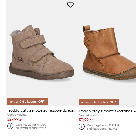
extra -5% z kodem: OFF*
extra -5% z kodem: OFF*
Froddo buty zimowe zamszowe dziecięce ZERU TEX FURRY BAREFOOT
Cena aktualna:
Cena aktualna:
229,99 zł
179,99 zł
Cena regularna:
419,99 zł
Cena regularna:
329,99 zł
Najniższa cena:
239,99 zł
Najniższa cena:
189,99 zł