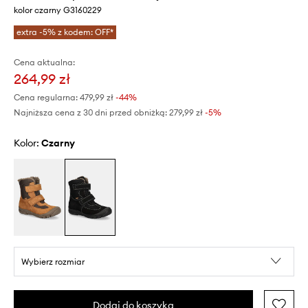
kolor czarny G3160229
extra -5% z kodem: OFF*
Cena aktualna:
264,99 zł
Cena regularna:
479,99 zł
-44%
Najniższa cena z 30 dni przed obniżką:
279,99 zł
 -5%
Kolor:
czarny
Wybierz rozmiar
Dodaj do koszyka