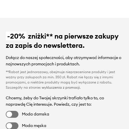
-20%
zniżki** na pierwsze zakupy
za zapis do newslettera.
Dołącz do naszej społeczności, aby otrzymywać informacje o
najnowszych promocjach i produktach.
**Rabat jest jednorazowy, obejmuje nieprzecenione produkty i jest
ważny przy zakupach za min. 350 zł. Rabat nie łączy się z innymi
promocjami, a niektóre produkty mogą być wyłączone z rabatu.
Szczegóły na stronie:
wykluczenia z promocji
.
Chcemy, żeby do Twojej skrzynki trafiało tylko to, co
naprawdę Cię interesuje. Powiedz, czy jest to:
Moda damska
Moda męska