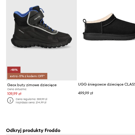
-48%
extra -5% z kodem: OFF*
Geox buty zimowe dziecięce
Cena aktualna:
499,99 zł
109,99 zł
Cena regularna:
359,99 zł
Najniższa cena:
214,99 zł
Odkryj produkty Froddo