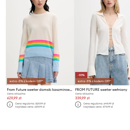
-10%
extra -5% z kodem: OFF*
extra -5% z kodem: OFF*
From Future sweter damski kaszmirowy
FROM FUTURE sweter wełniany
Cena aktualna:
Cena aktualna:
629,99 zł
339,99 zł
Cena regularna:
829,99 zł
Cena regularna:
649,99 zł
Najniższa cena:
659,99 zł
Najniższa cena:
379,99 zł