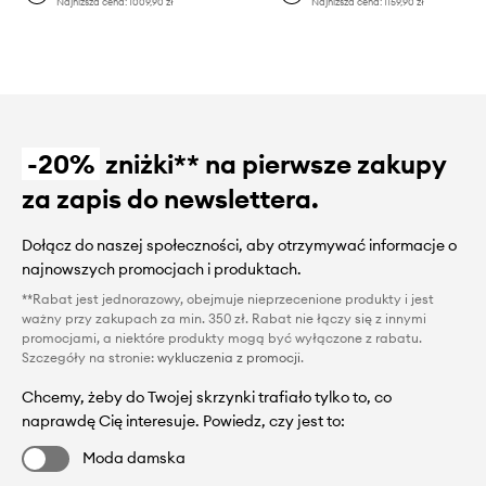
Najniższa cena:
1009,90 zł
Najniższa cena:
1159,90 zł
-20%
zniżki** na pierwsze zakupy
za zapis do newslettera.
Dołącz do naszej społeczności, aby otrzymywać informacje o
najnowszych promocjach i produktach.
**Rabat jest jednorazowy, obejmuje nieprzecenione produkty i jest
ważny przy zakupach za min. 350 zł. Rabat nie łączy się z innymi
promocjami, a niektóre produkty mogą być wyłączone z rabatu.
Szczegóły na stronie:
wykluczenia z promocji
.
Chcemy, żeby do Twojej skrzynki trafiało tylko to, co
naprawdę Cię interesuje. Powiedz, czy jest to:
Moda damska