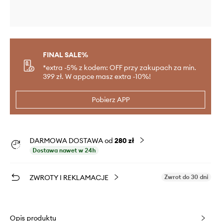
FINAL SALE%
*extra -5% z kodem: OFF przy zakupach za min.
399 zł. W appce masz extra -10%!
Pobierz APP
DARMOWA DOSTAWA od
280 zł
Dostawa nawet w 24h
ZWROTY I REKLAMACJE
Zwrot do 30 dni
Opis produktu