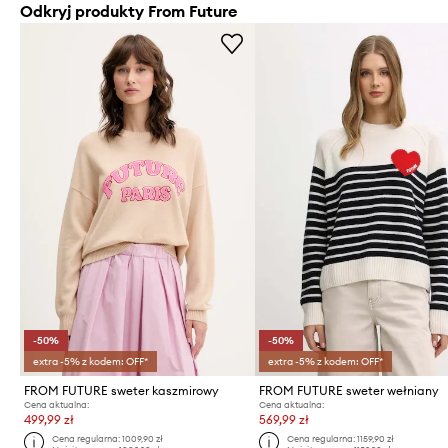
Odkryj produkty From Future
-50%
-50%
extra -5% z kodem: OFF*
extra -5% z kodem: OFF*
FROM FUTURE sweter kaszmirowy
FROM FUTURE sweter wełniany
Cena aktualna:
Cena aktualna:
499,99 zł
569,99 zł
Cena regularna:
1009,90 zł
Cena regularna:
1159,90 zł