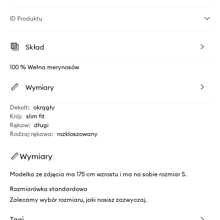
ID Produktu
Skład
100 % Wełna merynosów
Wymiary
Dekolt
:
okrągły
Krój
:
slim fit
Rękaw
:
długi
Rodzaj rękawa
:
rozkloszowany
Wymiary
Modelka ze zdjęcia ma 175 cm wzrostu i ma na sobie rozmiar S.
Rozmiarówka standardowa
Zalecamy wybór rozmiaru, jaki nosisz zazwyczaj.
Tagi