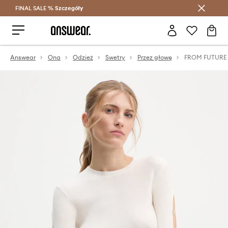
FINAL SALE %
Szczegóły
Oszczędzaj z Answear Club >
Answear
Ona
Odzież
Swetry
Przez głowę
FROM FUTURE 