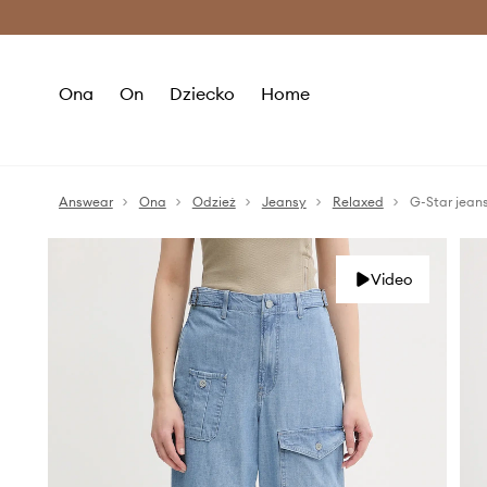
Premium Fashion Benefits >
O
Ona
On
Dziecko
Home
Answear
Ona
Odzież
Jeansy
Relaxed
G-Star jean
Video