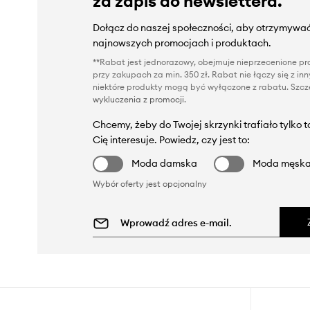
za zapis do newslettera.
Dołącz do naszej społeczności, aby otrzymywać
najnowszych promocjach i produktach.
**Rabat jest jednorazowy, obejmuje nieprzecenione pro
przy zakupach za min. 350 zł. Rabat nie łączy się z i
niektóre produkty mogą być wyłączone z rabatu. Szcze
wykluczenia z promocji
.
Chcemy, żeby do Twojej skrzynki trafiało tylko 
Cię interesuje. Powiedz, czy jest to:
Moda damska
Moda męsk
Wybór oferty jest opcjonalny