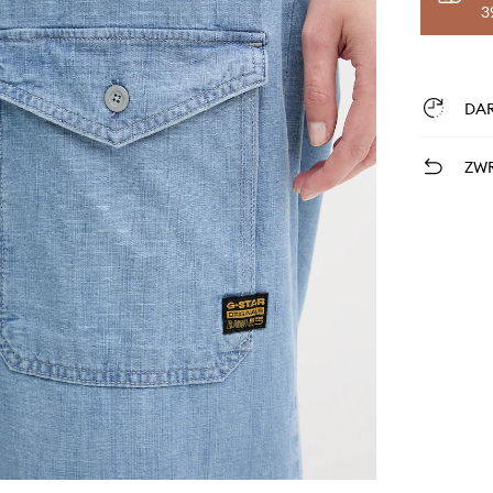
3
DA
ZWR