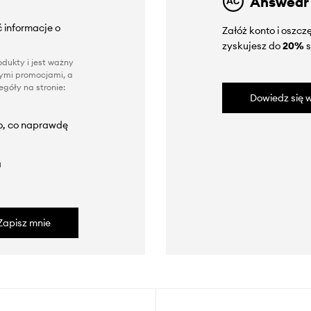
Answear
 informacje o
Załóż konto i oszc
zyskujesz do
20%
s
dukty i jest ważny
nnymi promocjami, a
góły na stronie:
Dowiedz się w
to, co naprawdę
a
Zapisz mnie