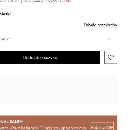
ena z 30 dni przed obniżką:
399,99 zł
 -10%
ebieski
Tabela rozmiarów
rozmiar
Dodaj do koszyka
INAL SALE%
Pobierz APP
extra -5% z kodem: OFF przy zakupach za min.