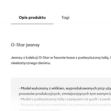
Opis produktu
Tagi
G-Star jeansy
Jeansy z kolekcji G-Star w fasonie loose z podwyższoną talią
nieelastycznego denimu.
- Model wykonany z włókien, wyprodukowanych przy uż
procesów produkcyjnych, zmniejszających tym samym i
- Model z podwyższoną talią i zapięciem na guzik i suwak
- W pasie regulacja szerokości za pomocą dwóch paskó
dopasowanie do sylwetki.