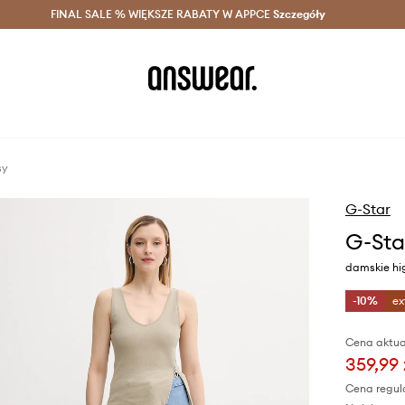
szczędzaj z Answear Club >
FINAL SALE % WIĘKSZE RABATY W APPCE
Dostawa nawet w 24h >
Szczegóły
News
sy
G-Star
G-Sta
damskie hi
-10%
ex
Cena aktua
359,99 
Cena regul