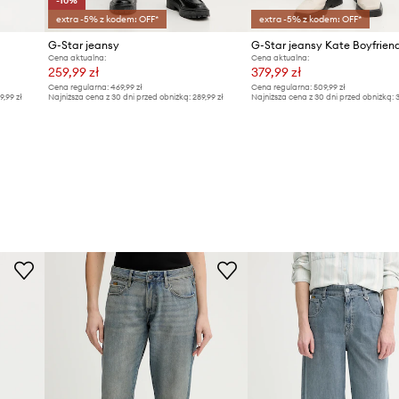
-10%
extra -5% z kodem: OFF*
extra -5% z kodem: OFF*
G-Star jeansy
G-Star jeansy Kate Boyfrien
Cena aktualna:
Cena aktualna:
259,99 zł
379,99 zł
Cena regularna:
469,99 zł
Cena regularna:
509,99 zł
9,99 zł
Najniższa cena z 30 dni przed obniżką:
289,99 zł
Najniższa cena z 30 dni przed obniżką:
3