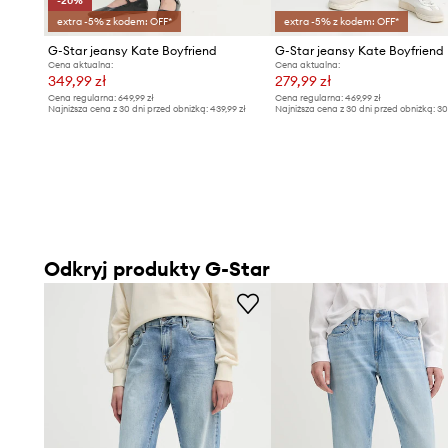
-20%
extra -5% z kodem: OFF*
extra -5% z kodem: OFF*
G-Star jeansy Kate Boyfriend
G-Star jeansy Kate Boyfriend
Cena aktualna:
Cena aktualna:
349,99 zł
279,99 zł
Cena regularna:
649,99 zł
Cena regularna:
469,99 zł
Najniższa cena z 30 dni przed obniżką:
439,99 zł
Najniższa cena z 30 dni przed obniżką:
30
Odkryj produkty G-Star