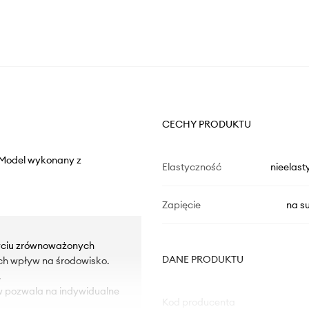
CECHY PRODUKTU
. Model wykonany z
Elastyczność
nieelast
Zapięcie
na s
yciu zrównoważonych
DANE PRODUKTU
ch wpływ na środowisko.
.
w pozwala na indywidualne
Kod producenta