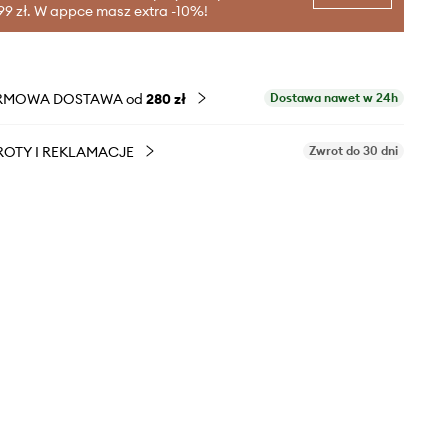
99 zł. W appce masz extra -10%!
RMOWA DOSTAWA od
280 zł
Dostawa nawet w 24h
OTY I REKLAMACJE
Zwrot do 30 dni