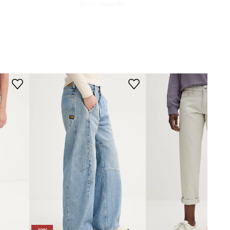
Stan
:
wysoki
niebieski
WYMIARY
G-Star
Modelka ze zdjęcia ma 176 cm
wzrostu i ma na sobie rozmiar
27/32.
Rozmiarówka standardowa
Zalecamy wybór rozmiaru, jaki nosisz
zazwyczaj.
Tabela rozmiarów