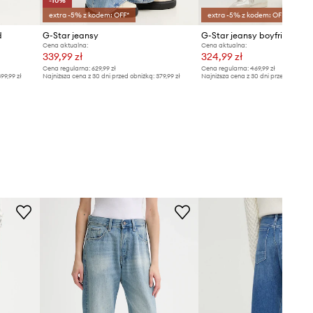
-10%
extra -5% z kodem: OFF*
extra -5% z kodem: OFF*
d
G-Star jeansy
Cena aktualna:
Cena aktualna:
339,99 zł
324,99 zł
Cena regularna:
629,99 zł
Cena regularna:
469,99 zł
99,99 zł
Najniższa cena z 30 dni przed obniżką:
379,99 zł
Najniższa cena z 30 dni przed obniżką