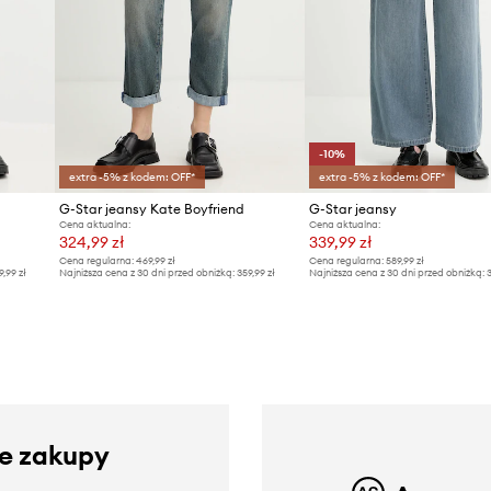
-10%
extra -5% z kodem: OFF*
extra -5% z kodem: OFF*
G-Star jeansy Kate Boyfriend
G-Star jeansy
Cena aktualna:
Cena aktualna:
324,99 zł
339,99 zł
Cena regularna:
469,99 zł
Cena regularna:
589,99 zł
9,99 zł
Najniższa cena z 30 dni przed obniżką:
359,99 zł
Najniższa cena z 30 dni przed obniżką:
3
ze zakupy