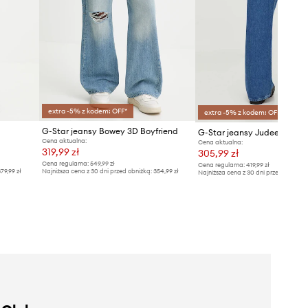
extra -5% z kodem: OFF*
extra -5% z kodem: OFF*
G-Star jeansy Bowey 3D Boyfriend
G-Star jeansy Judee Loose
Cena aktualna:
Cena aktualna:
319,99 zł
305,99 zł
Cena regularna:
549,99 zł
Cena regularna:
419,99 zł
79,99 zł
Najniższa cena z 30 dni przed obniżką:
354,99 zł
Najniższa cena z 30 dni przed obniżką