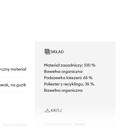
SKŁAD
Materiał zasadniczy: 100 %
yczny materiał
Bawełna organiczna
Podszewka kieszeni: 65 %
Poliester z recyklingu, 35 %
uwak, na guzik
Bawełna organiczna
KRÓJ
Fason jeansów
:
loose
D26315.D953