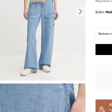
Najniższa c
Kolor:
ni
Wybierz 
F
*