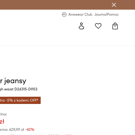
letter >
Regularne nowości >
Answear Club
Journal
Pomoc
r jeansy
gh waist D26315-D953
tra -5% z kodem: OFF*
lna:
zł
arna:
629,99 zł
-42%