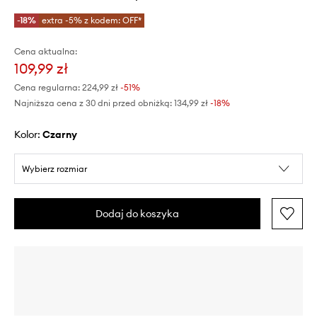
-18%
extra -5% z kodem: OFF*
Cena aktualna:
109,99 zł
Cena regularna:
224,99 zł
-51%
Najniższa cena z 30 dni przed obniżką:
134,99 zł
 -18%
Kolor:
czarny
Wybierz rozmiar
Dodaj do koszyka