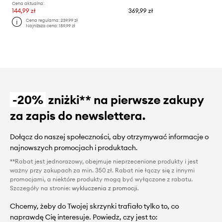
Cena aktualna:
144,99 zł
369,99 zł
Cena regularna:
239,99 zł
Najniższa cena:
159,99 zł
-20%
zniżki** na pierwsze zakupy
za zapis do newslettera.
Dołącz do naszej społeczności, aby otrzymywać informacje o
najnowszych promocjach i produktach.
**Rabat jest jednorazowy, obejmuje nieprzecenione produkty i jest
ważny przy zakupach za min. 350 zł. Rabat nie łączy się z innymi
promocjami, a niektóre produkty mogą być wyłączone z rabatu.
Szczegóły na stronie:
wykluczenia z promocji
.
Chcemy, żeby do Twojej skrzynki trafiało tylko to, co
naprawdę Cię interesuje. Powiedz, czy jest to: