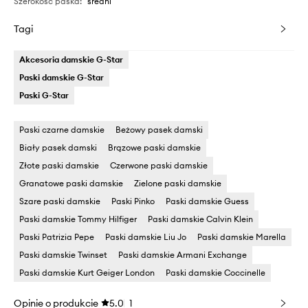
Szerokość paska
:
średni
Tagi
Akcesoria damskie G-Star
Paski damskie G-Star
Paski G-Star
Paski czarne damskie
Beżowy pasek damski
Biały pasek damski
Brązowe paski damskie
Złote paski damskie
Czerwone paski damskie
Granatowe paski damskie
Zielone paski damskie
Szare paski damskie
Paski Pinko
Paski damskie Guess
Paski damskie Tommy Hilfiger
Paski damskie Calvin Klein
Paski Patrizia Pepe
Paski damskie Liu Jo
Paski damskie Marella
Paski damskie Twinset
Paski damskie Armani Exchange
Paski damskie Kurt Geiger London
Paski damskie Coccinelle
Opinie o produkcie
5.0
1