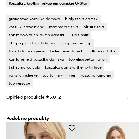
Koszulki z krótkim rękawem damskie G-Star
granatowa koszulka damska
bialy tshirt damski
koszulki bawelniane
max mara t shirt
bizuu t shirt
t shirt polo ralph lauren damski
liu jo t-shirt
philipp plein t-shirt damski
juicy couture top
t-shirt damski guess
t-shirt levis damski
billabong t shirt
karl lagerfeld koszulka damska
top elisabetta franchi
t shirt marco polo
koszulka damska the north face
vans longsleeve
top tommy hilfiger
koszulka lamania
top versace
Opinie o produkcie
5.0
2
Podobne produkty