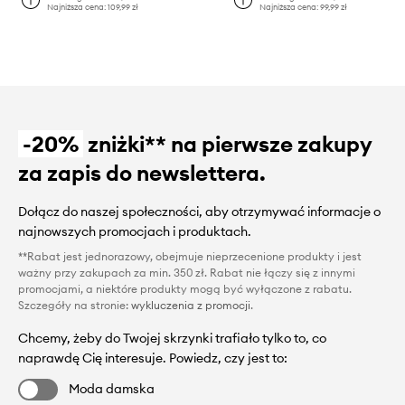
Najniższa cena:
109,99 zł
Najniższa cena:
99,99 zł
-20%
zniżki** na pierwsze zakupy
za zapis do newslettera.
Dołącz do naszej społeczności, aby otrzymywać informacje o
najnowszych promocjach i produktach.
**Rabat jest jednorazowy, obejmuje nieprzecenione produkty i jest
ważny przy zakupach za min. 350 zł. Rabat nie łączy się z innymi
promocjami, a niektóre produkty mogą być wyłączone z rabatu.
Szczegóły na stronie:
wykluczenia z promocji
.
Chcemy, żeby do Twojej skrzynki trafiało tylko to, co
naprawdę Cię interesuje. Powiedz, czy jest to:
Moda damska