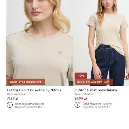
-10%
extra -5% z kodem: OFF*
extra -5% z kodem: OFF*
G-Star t-shirt bawełniany Nifous
G-Star t-shirt bawełniany
Cena aktualna:
Cena aktualna:
71,99 zł
89,99 zł
Cena regularna:
119,99 zł
Cena regularna:
159,99 zł
Najniższa cena:
78,99 zł
Najniższa cena:
99,99 zł