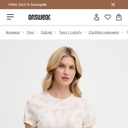
FINAL SALE %
Szczegóły
Oszczędzaj z Answear Club >
Answear
Ona
Odzież
Topy i t-shirty
Z krótkim rękawem
G