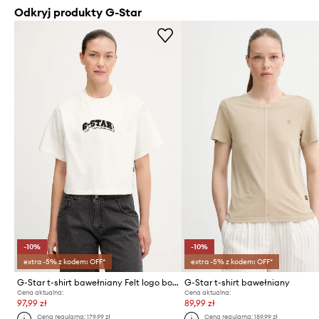
Odkryj produkty G-Star
-10%
-10%
extra -5% z kodem: OFF*
extra -5% z kodem: OFF*
G-Star t-shirt bawełniany Felt logo boxy
G-Star t-shirt bawełniany
Cena aktualna:
Cena aktualna:
97,99 zł
89,99 zł
Cena regularna:
179,99 zł
Cena regularna:
159,99 zł