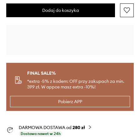
Dodaj do koszyka
FINAL SALE%
*extra -5% z kodem: OFF przy zakupach za min.
399 zł. W appce masz extra -10%!
Pobierz APP
DARMOWA DOSTAWA od
280 zł
Dostawa nawet w 24h