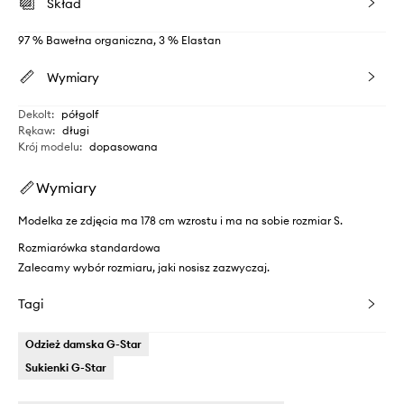
Skład
97 % Bawełna organiczna, 3 % Elastan
Wymiary
Dekolt
:
półgolf
Rękaw
:
długi
Krój modelu
:
dopasowana
Wymiary
Modelka ze zdjęcia ma 178 cm wzrostu i ma na sobie rozmiar S.
Rozmiarówka standardowa
Zalecamy wybór rozmiaru, jaki nosisz zazwyczaj.
Tagi
Odzież damska G-Star
Sukienki G-Star