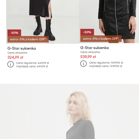
-50%
-50%
extra -5% z kodem: OFF*
extra -5% z kodem: OFF*
G-Star sukienka
G-Star sukienka
Cena aktualna:
Cena aktualna:
539,99 zł
324,99 zł
Cena regularna:
1099,90 zł
Cena regularna:
649,99 zł
Najniższa cena:
1099,90 zł
Najniższa cena:
649,99 zł