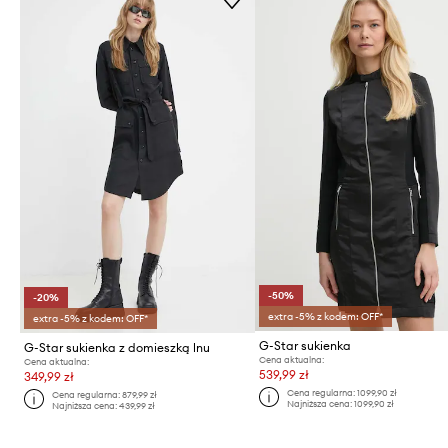
-50%
-20%
extra -5% z kodem: OFF*
extra -5% z kodem: OFF*
G-Star sukienka
G-Star sukienka z domieszką lnu
Cena aktualna:
Cena aktualna:
539,99 zł
349,99 zł
Cena regularna:
1099,90 zł
Cena regularna:
879,99 zł
Najniższa cena:
1099,90 zł
Najniższa cena:
439,99 zł