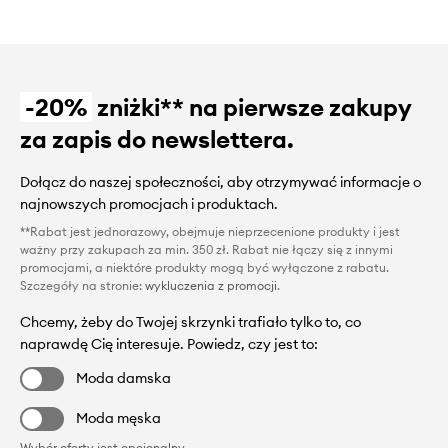
-20%
zniżki** na pierwsze zakupy
za zapis do newslettera.
Dołącz do naszej społeczności, aby otrzymywać informacje o
najnowszych promocjach i produktach.
**Rabat jest jednorazowy, obejmuje nieprzecenione produkty i jest
ważny przy zakupach za min. 350 zł. Rabat nie łączy się z innymi
promocjami, a niektóre produkty mogą być wyłączone z rabatu.
Szczegóły na stronie:
wykluczenia z promocji
.
Chcemy, żeby do Twojej skrzynki trafiało tylko to, co
naprawdę Cię interesuje. Powiedz, czy jest to:
Moda damska
Moda męska
Wybór oferty jest opcjonalny