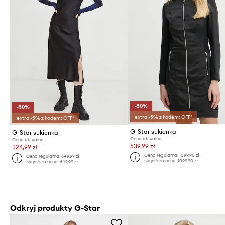
-50%
-50%
extra -5% z kodem: OFF*
extra -5% z kodem: OFF*
G-Star sukienka
G-Star sukienka
Cena aktualna:
Cena aktualna:
539,99 zł
324,99 zł
Cena regularna:
1099,90 zł
Cena regularna:
649,99 zł
Najniższa cena:
1099,90 zł
Najniższa cena:
649,99 zł
Odkryj produkty G-Star