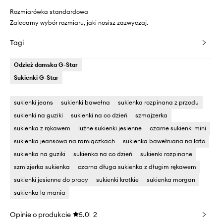
Rozmiarówka standardowa
Zalecamy wybór rozmiaru, jaki nosisz zazwyczaj.
Tagi
Odzież damska G-Star
Sukienki G-Star
sukienki jeans
sukienki bawełna
sukienka rozpinana z przodu
sukienki na guziki
sukienki na co dzień
szmajzerka
sukienka z rękawem
luźne sukienki jesienne
czarne sukienki mini
sukienka jeansowa na ramiączkach
sukienka bawełniana na lato
sukienka na guziki
sukienka na co dzień
sukienki rozpinane
szmizjerka sukienka
czarna długa sukienka z długim rękawem
sukienki jesienne do pracy
sukienki krotkie
sukienka morgan
sukienka la mania
Opinie o produkcie
5.0
2