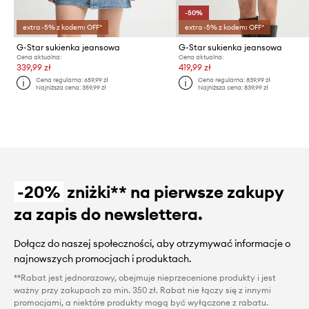
-50%
extra -5% z kodem: OFF*
extra -5% z kodem: OFF*
G-Star sukienka jeansowa
G-Star sukienka jeansowa
Cena aktualna:
Cena aktualna:
339,99 zł
419,99 zł
Cena regularna:
659,99 zł
Cena regularna:
839,99 zł
Najniższa cena:
359,99 zł
Najniższa cena:
839,99 zł
-20%
zniżki** na pierwsze zakupy
za zapis do newslettera.
Dołącz do naszej społeczności, aby otrzymywać informacje o
najnowszych promocjach i produktach.
**Rabat jest jednorazowy, obejmuje nieprzecenione produkty i jest
ważny przy zakupach za min. 350 zł. Rabat nie łączy się z innymi
promocjami, a niektóre produkty mogą być wyłączone z rabatu.