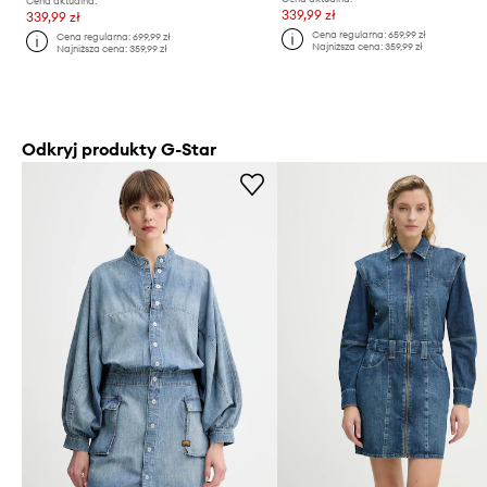
Cena aktualna:
339,99 zł
339,99 zł
Cena regularna:
659,99 zł
Cena regularna:
699,99 zł
Najniższa cena:
359,99 zł
Najniższa cena:
359,99 zł
Odkryj produkty G-Star