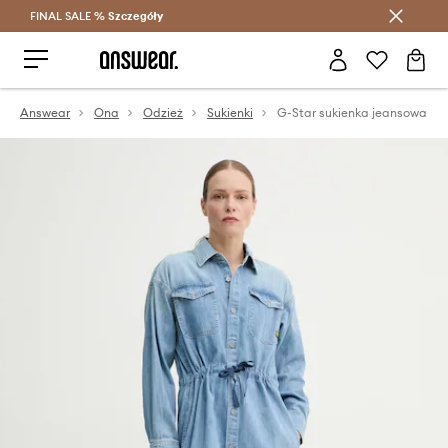
FINAL SALE %
Szczegóły
Oszczędzaj z Answear Club >
Answear
Ona
Odzież
Sukienki
G-Star sukienka jeansowa