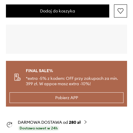
Dodaj do koszyka
FINAL SALE%
*extra -5% z kodem: OFF przy zakupach za min.
399 zł. W appce masz extra -10%!
Pobierz APP
DARMOWA DOSTAWA od
280 zł
Dostawa nawet w 24h