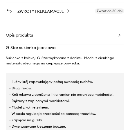
ZWROTY I REKLAMACJE
Zwrot do 30 dni
Opis produktu
G-Star sukienka jeansowa
Sukienka z kolekcji G-Star wykonana z denimu. Model z cienkiego
materiału idealnego na cieplejsze pory roku.
- Luźny krój zapewniający pełną swobodę ruchów.
- Długi rękaw.
- Krój rękawa z obniżoną linią ramion nie ogranicza mobilności.
- Rękawy z zapinanymi mankietami.
- Model z kołnierzykiem.
- W pasie regulacja szerokości za pomocą troczków.
- Zapięcie na guziki.
- Dwie wsuwane kieszenie boczne.