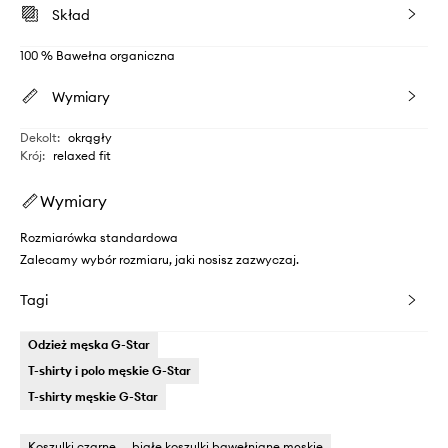
Skład
100 % Bawełna organiczna
Wymiary
Dekolt
:
okrągły
Krój
:
relaxed fit
Wymiary
Rozmiarówka standardowa
Zalecamy wybór rozmiaru, jaki nosisz zazwyczaj.
Tagi
Odzież męska G-Star
T-shirty i polo męskie G-Star
T-shirty męskie G-Star
Koszulki czarne
białe koszulki bawełniane męskie