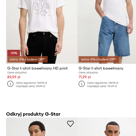
-10%
extra -5% z kodem: OFF*
extra -5% z kodem: OFF*
G-Star t-shirt bawełniany HD print
G-Star t-shirt bawełniany
Cena aktualna:
Cena aktualna:
89,99 zł
71,99 zł
Cena regularna:
159,99 zł
Cena regularna:
139,99 zł
Najniższa cena:
99,99 zł
Najniższa cena:
74,99 zł
Odkryj produkty G-Star