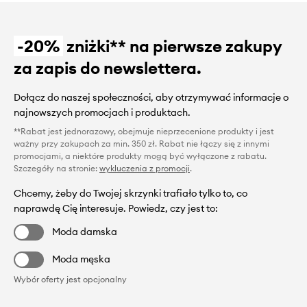
-20%
zniżki** na pierwsze zakupy
za zapis do newslettera.
Dołącz do naszej społeczności, aby otrzymywać informacje o
najnowszych promocjach i produktach.
**Rabat jest jednorazowy, obejmuje nieprzecenione produkty i jest
ważny przy zakupach za min. 350 zł. Rabat nie łączy się z innymi
promocjami, a niektóre produkty mogą być wyłączone z rabatu.
Szczegóły na stronie:
wykluczenia z promocji
.
Chcemy, żeby do Twojej skrzynki trafiało tylko to, co
naprawdę Cię interesuje. Powiedz, czy jest to:
Moda damska
Moda męska
Wybór oferty jest opcjonalny