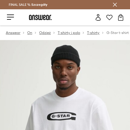
FINAL SALE %
Szczegóły
Oszczędzaj z Answear Club >
Answear
On
Odzież
T-shirty i polo
T-shirty
G-Star t-shir