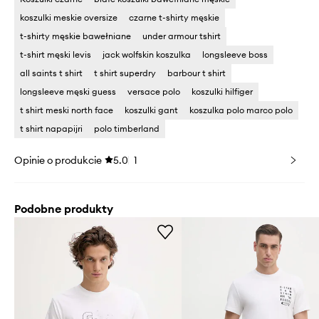
koszulki meskie oversize
czarne t-shirty męskie
t-shirty męskie bawełniane
under armour tshirt
t-shirt męski levis
jack wolfskin koszulka
longsleeve boss
all saints t shirt
t shirt superdry
barbour t shirt
longsleeve męski guess
versace polo
koszulki hilfiger
t shirt meski north face
koszulki gant
koszulka polo marco polo
t shirt napapijri
polo timberland
Opinie o produkcie
5.0
1
Podobne produkty