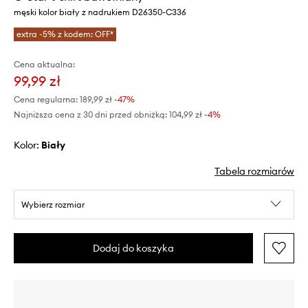
męski kolor biały z nadrukiem D26350-C336
extra -5% z kodem: OFF*
Cena aktualna:
99,99 zł
Cena regularna:
189,99 zł
-47%
Najniższa cena z 30 dni przed obniżką:
104,99 zł
 -4%
Kolor:
biały
Tabela rozmiarów
Wybierz rozmiar
Dodaj do koszyka