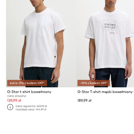
extra -5% z kodem: OFF*
-15% z kodem: OFF*
G-Star t-shirt bawełniany
Cena aktualna:
139,99 zł
189,99 zł
Cena regularna:
269,99 zł
Najniższa cena:
144,99 zł