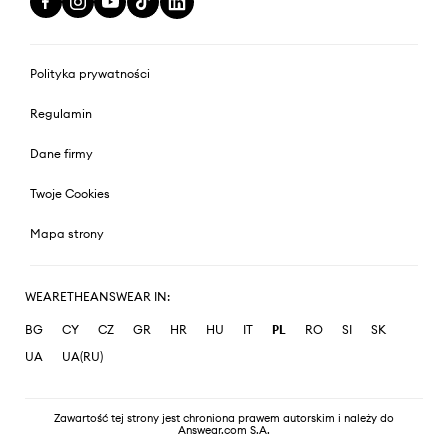
Polityka prywatności
Regulamin
Dane firmy
Twoje Cookies
Mapa strony
WEARETHEANSWEAR IN:
BG
CY
CZ
GR
HR
HU
IT
PL
RO
SI
SK
UA
UA(RU)
Zawartość tej strony jest chroniona prawem autorskim i należy do
Answear.com S.A.