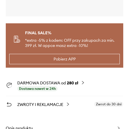
FINAL SALE%
*extra -5% z kodem: OFF przy zakupach za min.
399 zł. W appce masz extra -10%!
Pobierz APP
DARMOWA DOSTAWA od
280 zł
Dostawa nawet w 24h
ZWROTY I REKLAMACJE
Zwrot do 30 dni
Opis produktu