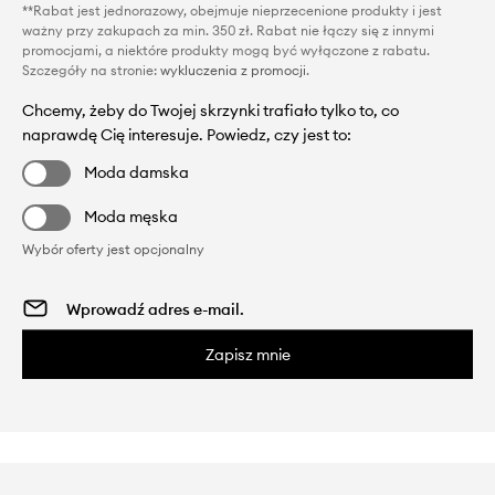
**Rabat jest jednorazowy, obejmuje nieprzecenione produkty i jest
ważny przy zakupach za min. 350 zł. Rabat nie łączy się z innymi
promocjami, a niektóre produkty mogą być wyłączone z rabatu.
Szczegóły na stronie:
wykluczenia z promocji
.
Chcemy, żeby do Twojej skrzynki trafiało tylko to, co
naprawdę Cię interesuje. Powiedz, czy jest to:
Moda damska
Moda męska
Wybór oferty jest opcjonalny
Zapisz mnie