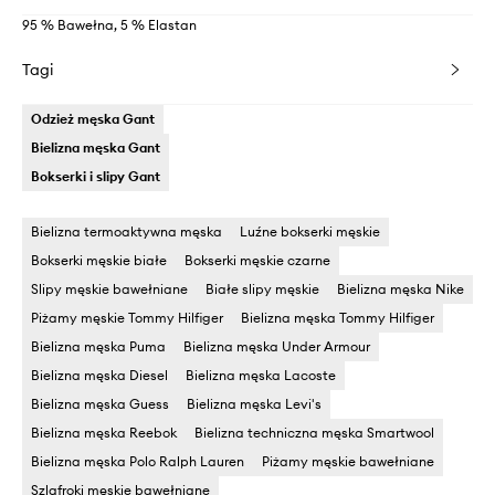
95 % Bawełna, 5 % Elastan
Tagi
Odzież męska Gant
Bielizna męska Gant
Bokserki i slipy Gant
Bielizna termoaktywna męska
Luźne bokserki męskie
Bokserki męskie białe
Bokserki męskie czarne
Slipy męskie bawełniane
Białe slipy męskie
Bielizna męska Nike
Piżamy męskie Tommy Hilfiger
Bielizna męska Tommy Hilfiger
Bielizna męska Puma
Bielizna męska Under Armour
Bielizna męska Diesel
Bielizna męska Lacoste
Bielizna męska Guess
Bielizna męska Levi's
Bielizna męska Reebok
Bielizna techniczna męska Smartwool
Bielizna męska Polo Ralph Lauren
Piżamy męskie bawełniane
Szlafroki męskie bawełniane