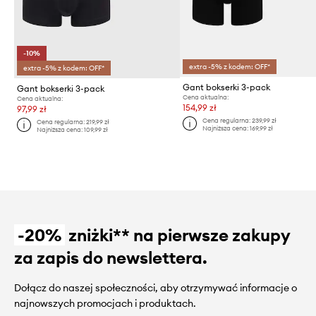
-10%
extra -5% z kodem: OFF*
extra -5% z kodem: OFF*
Gant bokserki 3-pack
Gant bokserki 3-pack
Cena aktualna:
Cena aktualna:
154,99 zł
97,99 zł
Cena regularna:
239,99 zł
Cena regularna:
219,99 zł
Najniższa cena:
169,99 zł
Najniższa cena:
109,99 zł
-20%
zniżki** na pierwsze zakupy
za zapis do newslettera.
Dołącz do naszej społeczności, aby otrzymywać informacje o
najnowszych promocjach i produktach.