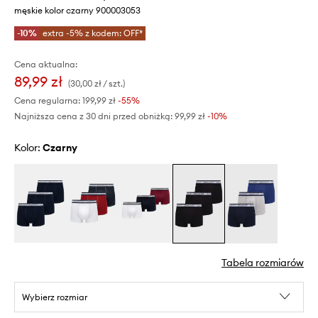
męskie kolor czarny 900003053
-10%
extra -5% z kodem: OFF*
Cena aktualna:
89,99 zł
(30,00 zł / szt.)
Cena regularna:
199,99 zł
-55%
Najniższa cena z 30 dni przed obniżką:
99,99 zł
 -10%
Kolor:
czarny
Tabela rozmiarów
Wybierz rozmiar