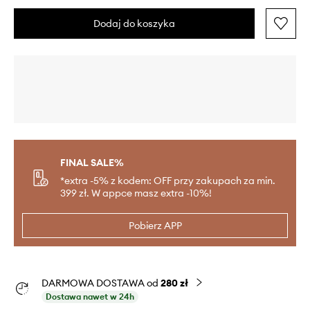
Dodaj do koszyka
FINAL SALE%
*extra -5% z kodem: OFF przy zakupach za min.
399 zł. W appce masz extra -10%!
Pobierz APP
DARMOWA DOSTAWA od
280 zł
Dostawa nawet w 24h