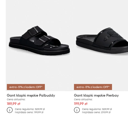
extra -5% z kodem: OFF*
extra -5% z kodem: OFF*
Gant klapki męskie Palbuddy
Gant klapki męskie Pierbay
Cena aktualna:
Cena aktualna:
189,99 zł
199,99 zł
Cena regularna:
329,99 zł
Cena regularna:
329,99 zł
Najniższa cena:
199,99 zł
Najniższa cena:
219,99 zł