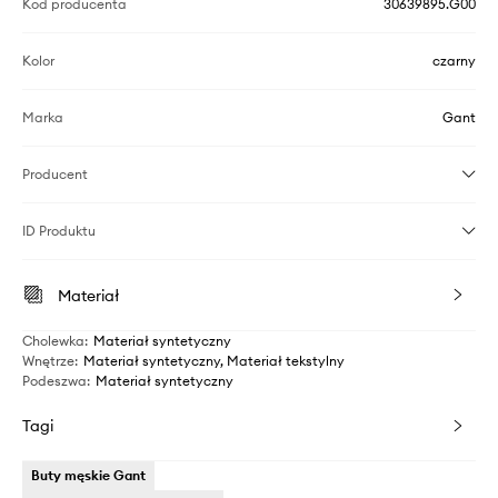
Kod producenta
30639895.G00
Kolor
czarny
Marka
Gant
Producent
ID Produktu
Materiał
Cholewka
:
Materiał syntetyczny
Wnętrze
:
Materiał syntetyczny, Materiał tekstylny
Podeszwa
:
Materiał syntetyczny
Tagi
Buty męskie Gant