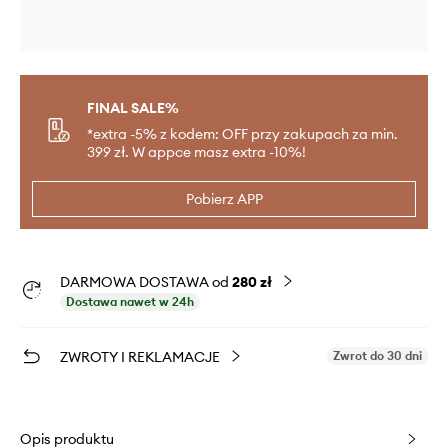
FINAL SALE%
*extra -5% z kodem: OFF przy zakupach za min.
399 zł. W appce masz extra -10%!
Pobierz APP
DARMOWA DOSTAWA od
280 zł
Dostawa nawet w 24h
ZWROTY I REKLAMACJE
Zwrot do 30 dni
Opis produktu