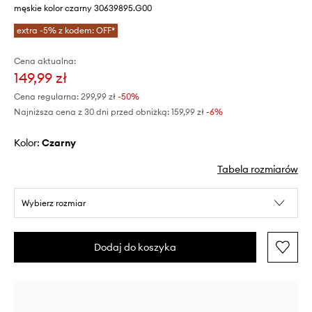
męskie kolor czarny 30639895.G00
extra -5% z kodem: OFF*
Cena aktualna:
149,99 zł
Cena regularna:
299,99 zł
-50%
Najniższa cena z 30 dni przed obniżką:
159,99 zł
 -6%
Kolor:
czarny
Tabela rozmiarów
Wybierz rozmiar
Dodaj do koszyka