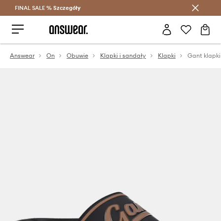
FINAL SALE %
Szczegóły
Oszczędzaj z Answear Club >
Answear
On
Obuwie
Klapki i sandały
Klapki
Gant klapki