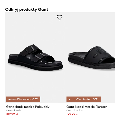
Odkryj produkty Gant
extra -5% z kodem: OFF*
extra -5% z kodem: OFF*
Gant klapki męskie Palbuddy
Gant klapki męskie Pierbay
Cena aktualna:
Cena aktualna:
189,99 zł
199,99 zł