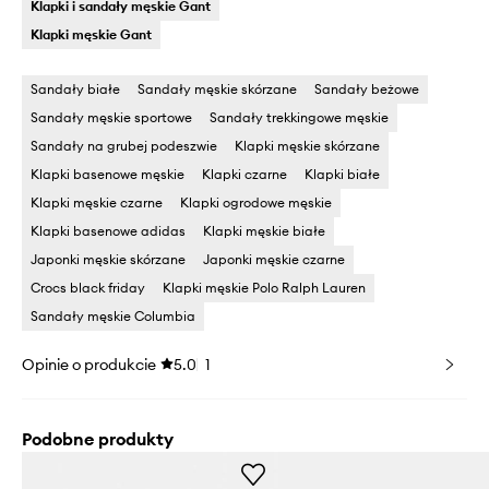
Klapki i sandały męskie Gant
Klapki męskie Gant
Sandały białe
Sandały męskie skórzane
Sandały beżowe
Sandały męskie sportowe
Sandały trekkingowe męskie
Sandały na grubej podeszwie
Klapki męskie skórzane
Klapki basenowe męskie
Klapki czarne
Klapki białe
Klapki męskie czarne
Klapki ogrodowe męskie
Klapki basenowe adidas
Klapki męskie białe
Japonki męskie skórzane
Japonki męskie czarne
Crocs black friday
Klapki męskie Polo Ralph Lauren
Sandały męskie Columbia
Opinie o produkcie
5.0
1
Podobne produkty