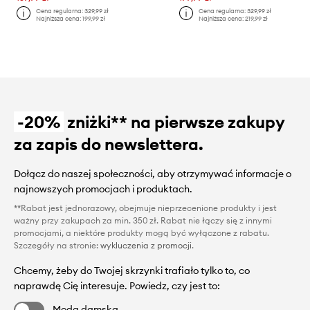
Cena regularna:
329,99 zł
Cena regularna:
329,99 zł
Najniższa cena:
199,99 zł
Najniższa cena:
219,99 zł
-20%
zniżki** na pierwsze zakupy
za zapis do newslettera.
Dołącz do naszej społeczności, aby otrzymywać informacje o
najnowszych promocjach i produktach.
**Rabat jest jednorazowy, obejmuje nieprzecenione produkty i jest
ważny przy zakupach za min. 350 zł. Rabat nie łączy się z innymi
promocjami, a niektóre produkty mogą być wyłączone z rabatu.
Szczegóły na stronie:
wykluczenia z promocji
.
Chcemy, żeby do Twojej skrzynki trafiało tylko to, co
naprawdę Cię interesuje. Powiedz, czy jest to:
Moda damska