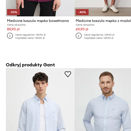
-35%
-46%
Medicine koszula męska bawełniana
Medicine koszula męska z moda
Cena aktualna:
Cena aktualna:
89,90 zł
69,90 zł
Cena regularna:
139,90 zł
Cena regularna:
129,90 zł
Najniższa cena:
139,90 zł
Najniższa cena:
129,90 zł
Odkryj produkty Gant