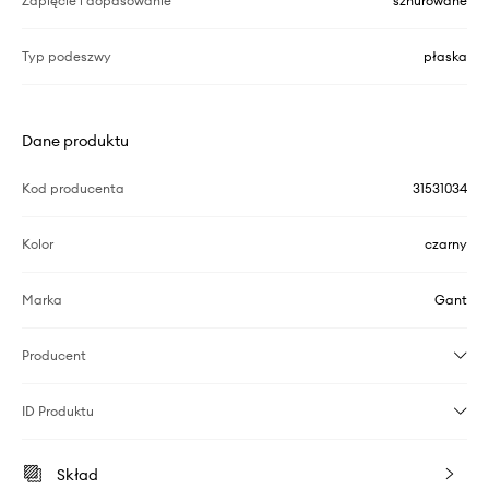
Zapięcie i dopasowanie
sznurowane
Typ podeszwy
płaska
Dane produktu
Kod producenta
31531034
Kolor
czarny
Marka
Gant
Producent
ID Produktu
Skład