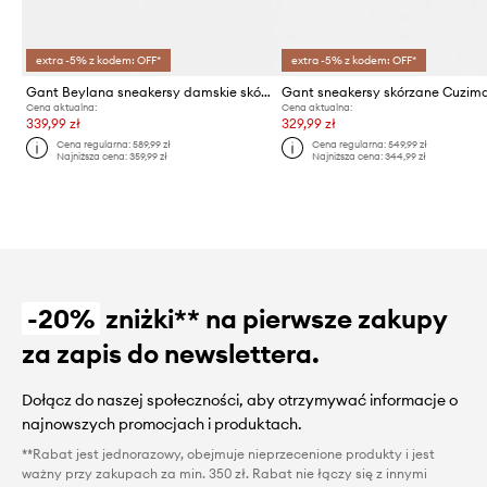
extra -5% z kodem: OFF*
extra -5% z kodem: OFF*
Gant Beylana sneakersy damskie skórzane
Gant sneakersy skórzane Cuzim
Cena aktualna:
Cena aktualna:
339,99 zł
329,99 zł
Cena regularna:
589,99 zł
Cena regularna:
549,99 zł
Najniższa cena:
359,99 zł
Najniższa cena:
344,99 zł
-20%
zniżki** na pierwsze zakupy
za zapis do newslettera.
Dołącz do naszej społeczności, aby otrzymywać informacje o
najnowszych promocjach i produktach.
**Rabat jest jednorazowy, obejmuje nieprzecenione produkty i jest
ważny przy zakupach za min. 350 zł. Rabat nie łączy się z innymi