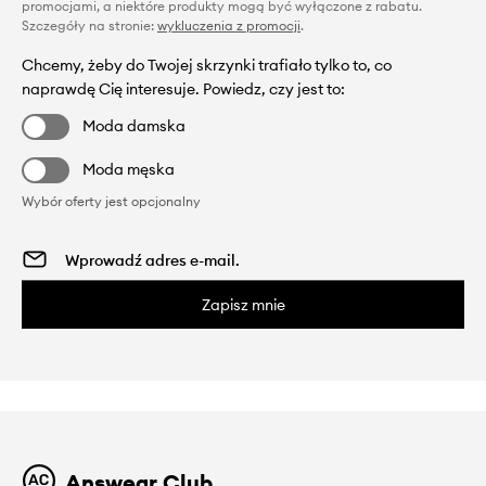
promocjami, a niektóre produkty mogą być wyłączone z rabatu.
Szczegóły na stronie:
wykluczenia z promocji
.
Chcemy, żeby do Twojej skrzynki trafiało tylko to, co
naprawdę Cię interesuje. Powiedz, czy jest to:
Moda damska
Moda męska
Wybór oferty jest opcjonalny
Zapisz mnie
Answear Club