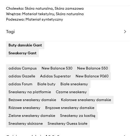
Cholewka: Skóra naturalna, Skóra zamszowa
Wnętrze: Materiał tekstylny, Skóra naturalna
Podeszwa: Materiał syntetyczny
Tagi
Buty damskie Gant
Sneakersy Gant
adidas Campus
New Balance 530
New Balance 550
adidas Gazelle
Adidas Superstar
New Balance 9060
adidas Forum
Białe buty
Białe sneakersy
Sneakersy na platformie
Czarne sneakersy
Beżowe sneakersy damskie
Kolorowe sneakersy damskie
Różowe sneakersy
Brązowe sneakersy damskie
Zielone sneakersy damskie
Sneakersy za kostkę
Sneakersy skórzane
Sneakersy Guess białe