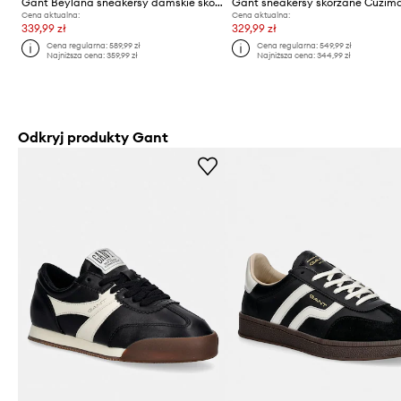
Gant Beylana sneakersy damskie skórzane
Gant sneakersy skórzane Cuzim
Cena aktualna:
Cena aktualna:
339,99 zł
329,99 zł
Cena regularna:
589,99 zł
Cena regularna:
549,99 zł
Najniższa cena:
359,99 zł
Najniższa cena:
344,99 zł
Odkryj produkty Gant