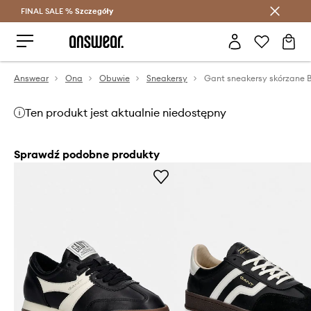
FINAL SALE %
Szczegóły
Oszczędzaj z Answear Club >
Answear
Ona
Obuwie
Sneakersy
Gant sneakersy skórzane 
Ten produkt jest aktualnie niedostępny
Sprawdź podobne produkty