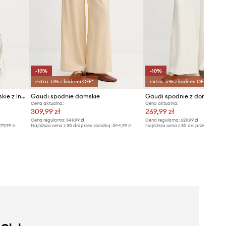
-10%
-10%
extra -5% z kodem: OFF*
extra -5% z kodem: OFF*
Gaudi spodnie palazzo damskie z lnem
Gaudi spodnie damskie
Gaudi spodnie z domieszką
Cena aktualna:
Cena aktualna:
309,99 zł
269,99 zł
Cena regularna:
549,99 zł
Cena regularna:
629,99 zł
79,99 zł
Najniższa cena z 30 dni przed obniżką:
344,99 zł
Najniższa cena z 30 dni przed obniżką