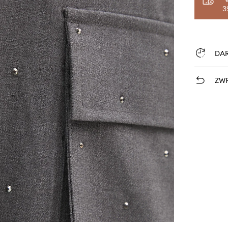
3
DA
ZWR