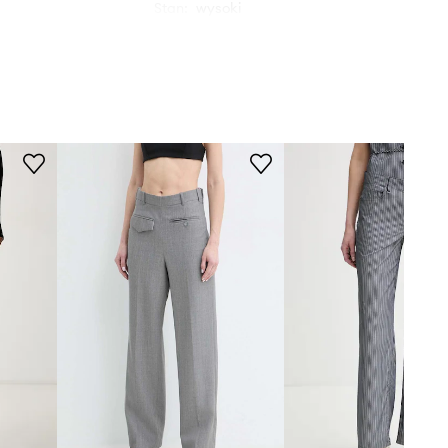
Stan
:
wysoki
szary
WYMIARY
Gaudi
Rozmiary prezentowane w sklepie
zostały przeliczone na standardową,
europejską tabelę rozmiarową. Na
metce dostarczonego produktu
znajduje się oryginalne oznaczenie
producenta.
Tabela rozmiarów