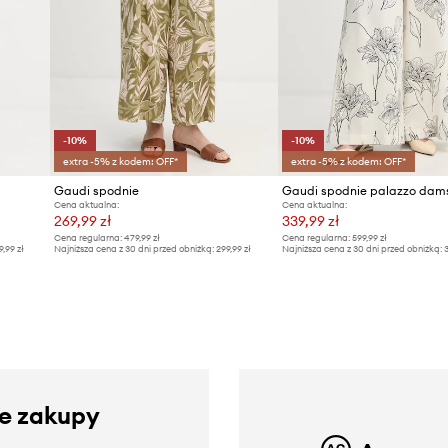
-10%
-10%
extra -5% z kodem: OFF*
extra -5% z kodem: OFF*
Gaudi spodnie
Cena aktualna:
Cena aktualna:
269,99 zł
339,99 zł
Cena regularna:
479,99 zł
Cena regularna:
599,99 zł
9,99 zł
Najniższa cena z 30 dni przed obniżką:
299,99 zł
Najniższa cena z 30 dni przed obniżką:
3
ze zakupy