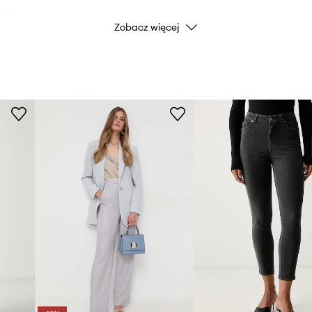
ania.
Zobacz więcej
Kolor
Marka
Producent
ID Produktu