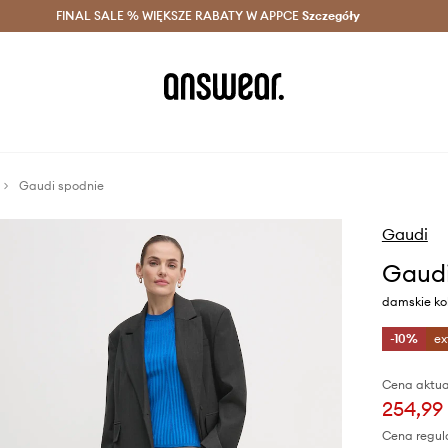
szczędzaj z Answear Club >
FINAL SALE % WIĘKSZE RABATY W APPCE
Dostawa nawet w 24h >
Szczegóły
News
Gaudi spodnie
Gaudi
Gaudi
damskie kol
-10%
ex
Cena aktua
254,99 
Cena regul