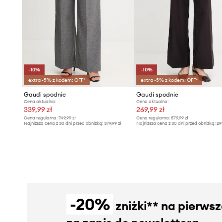
-10%
-10%
extra -5% z kodem: OFF*
extra -5% z kodem: OFF*
Gaudi spodnie
Gaudi spodnie
Cena aktualna:
Cena aktualna:
339,99 zł
269,99 zł
Cena regularna:
749,99 zł
Cena regularna:
579,99 zł
Najniższa cena z 30 dni przed obniżką:
379,99 zł
Najniższa cena z 30 dni przed obniżką:
29
-20%
zniżki** na pierws