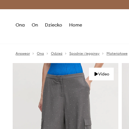
Premium Fashion Benefits >
O
Ona
On
Dziecko
Home
Answear
Ona
Odzież
Spodnie i legginsy
Materiałowe
Video