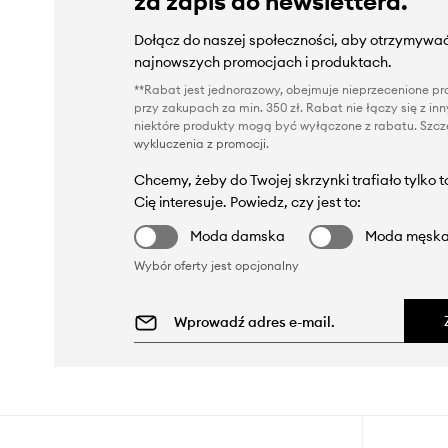
za zapis do newslettera.
Dołącz do naszej społeczności, aby otrzymywać
najnowszych promocjach i produktach.
**Rabat jest jednorazowy, obejmuje nieprzecenione pro
przy zakupach za min. 350 zł. Rabat nie łączy się z i
niektóre produkty mogą być wyłączone z rabatu. Szcze
wykluczenia z promocji
.
Chcemy, żeby do Twojej skrzynki trafiało tylko 
Cię interesuje. Powiedz, czy jest to:
Moda damska
Moda męsk
Wybór oferty jest opcjonalny