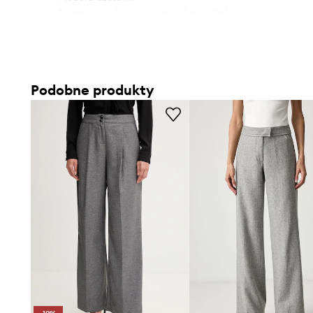
- Nogawki wykończone troczkami dla lepszego dopasow
- Cienka, lekko elastyczna tkanina.
- Szerokość w pasie: 39 cm.
- Szerokość w biodrach: 57 cm.
- Wysokość stanu: 31 cm.
Podobne produkty
- Długość zewnętrzna nogawki: 105 cm.
- Wymiary podane dla rozmiaru: 36.