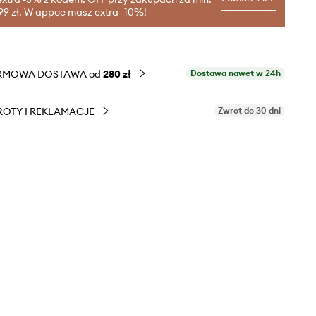
99 zł. W appce masz extra -10%!
RMOWA DOSTAWA od
280 zł
Dostawa nawet w 24h
OTY I REKLAMACJE
Zwrot do 30 dni