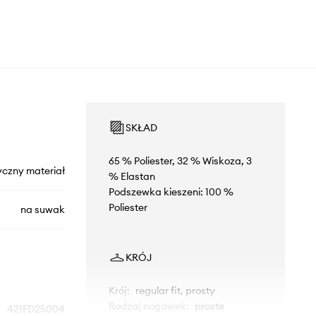
SKŁAD
65 % Poliester, 32 % Wiskoza, 3
yczny materiał
% Elastan
Podszewka kieszeni: 100 %
Poliester
na suwak
KRÓJ
Krój
:
regular fit, prosty
Rodzaj nogawek
:
proste
421FD25004