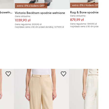
extra -5% z kodem: OFF*
extra -5% z kodem: OFF*
Fracomina spodnie damskie bawełniane z elastanem
Victoria Beckham spodnie wełniane
Cena aktualna:
Cena aktualna:
879,99 zł
1039,90 zł
Cena regularna:
1349,90 zł
Cena regularna:
3109,90 zł
Najniższa cena z 30 dni przed obniżką
Najniższa cena z 30 dni przed obniżką:
1079,90 zł