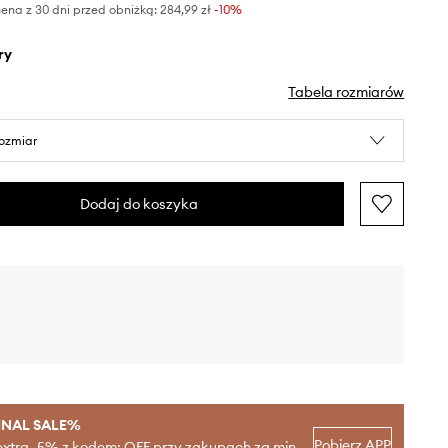
ena z 30 dni przed obniżką:
284,99 zł
 -10%
ry
Tabela rozmiarów
rozmiar
Dodaj do koszyka
INAL SALE%
Pobierz APP
extra -5% z kodem: OFF przy zakupach za min.