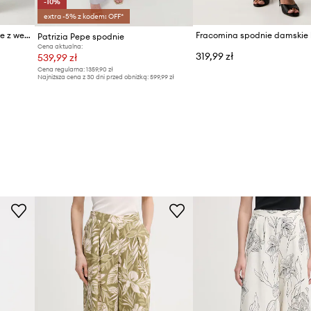
-10%
extra -5% z kodem: OFF*
Silvian Heach spodnie damskie z wełną KADIR
Patrizia Pepe spodnie
Cena aktualna:
319,99 zł
539,99 zł
Cena regularna:
1359,90 zł
Najniższa cena z 30 dni przed obniżką:
599,99 zł