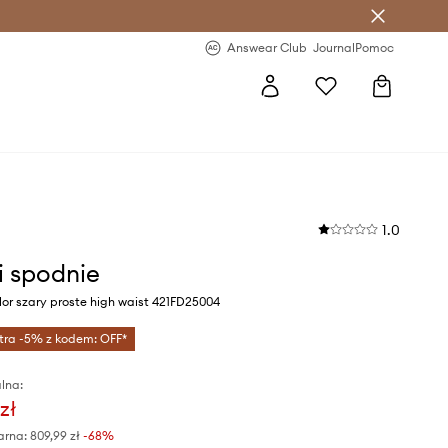
letter >
Regularne nowości >
Answear Club
Journal
Pomoc
1.0
 spodnie
or szary proste high waist 421FD25004
tra -5% z kodem: OFF*
lna:
zł
arna:
809,99 zł
-68%