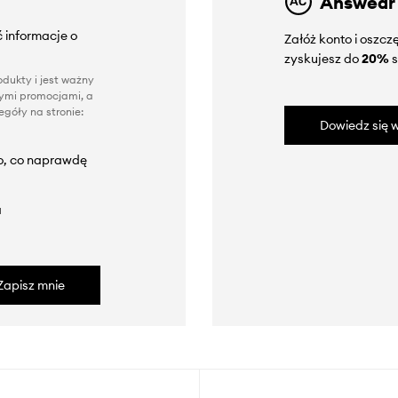
Answear
 informacje o
Załóż konto i oszc
zyskujesz do
20%
s
dukty i jest ważny
nnymi promocjami, a
góły na stronie:
Dowiedz się w
to, co naprawdę
a
Zapisz mnie