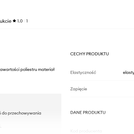
ukcie
1.0
1
CECHY PRODUKTU
awartości poliestru materiał
Elastyczność
elast
Zapięcie
DANE PRODUKTU
eń do przechowywania
.
Kod producenta