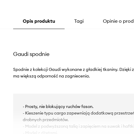
Opis produktu
Tagi
Opinie o prod
Gaudi spodnie
Spodnie z kolekcji Gaudi wykonane z gładkiej tkaniny. Dzięki z
ma większą odporność na zagniecenia.
- Prosty, nie blokujący ruchów fason.
- Kieszenie typu cargo zapewniają dodatkową przestrz
drobnych przedmiotów.
- Model z podwyższoną talią i zapięciem na suwak i haftki
- Model z dżetami.