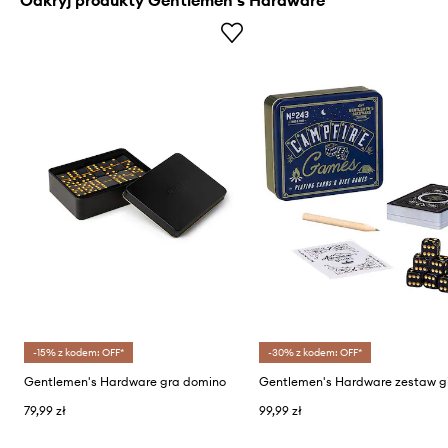
-15% z kodem: OFF*
-30% z kodem: OFF*
Gentlemen's Hardware gra domino
79,99 zł
99,99 zł