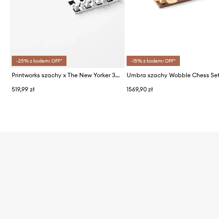
-25% z kodem: OFF*
-15% z kodem: OFF*
Printworks szachy x The New Yorker 35 x 35 cm
Umbra szachy Wobble Chess Se
519,99 zł
1569,90 zł