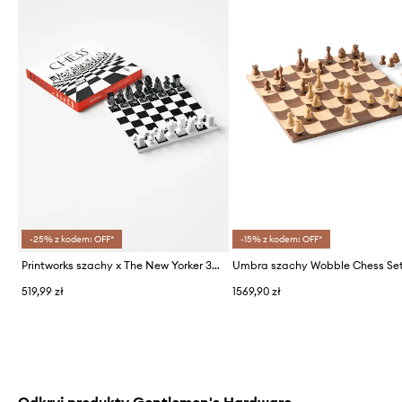
-25% z kodem: OFF*
-15% z kodem: OFF*
Printworks szachy x The New Yorker 35 x 35 cm
Umbra szachy Wobble Chess Se
519,99 zł
1569,90 zł
Odkryj produkty Gentlemen's Hardware