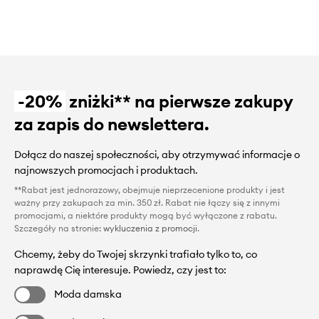
-20%
zniżki** na pierwsze zakupy
za zapis do newslettera.
Dołącz do naszej społeczności, aby otrzymywać informacje o
najnowszych promocjach i produktach.
**Rabat jest jednorazowy, obejmuje nieprzecenione produkty i jest
ważny przy zakupach za min. 350 zł. Rabat nie łączy się z innymi
promocjami, a niektóre produkty mogą być wyłączone z rabatu.
Szczegóły na stronie:
wykluczenia z promocji
.
Chcemy, żeby do Twojej skrzynki trafiało tylko to, co
naprawdę Cię interesuje. Powiedz, czy jest to:
Moda damska