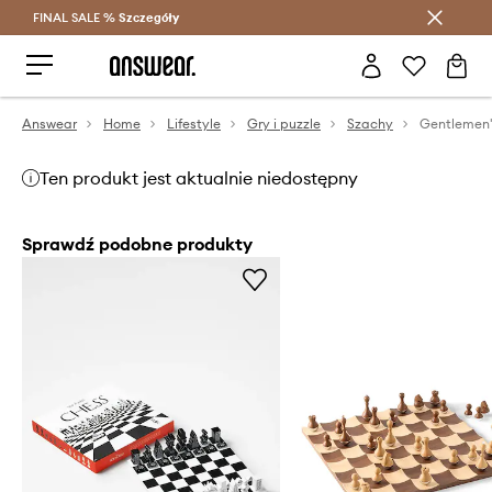
FINAL SALE %
Szczegóły
Oszczędzaj z Answear Club >
Answear
Home
Lifestyle
Gry i puzzle
Szachy
Gentlemen'
Ten produkt jest aktualnie niedostępny
Sprawdź podobne produkty