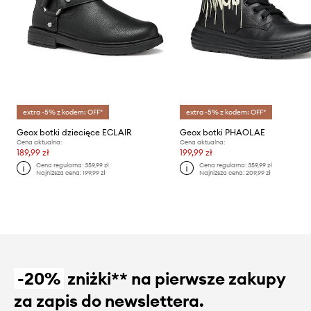
extra -5% z kodem: OFF*
extra -5% z kodem: OFF*
Geox botki dziecięce ECLAIR
Geox botki PHAOLAE
Cena aktualna:
Cena aktualna:
189,99 zł
199,99 zł
Cena regularna:
359,99 zł
Cena regularna:
359,99 zł
Najniższa cena:
199,99 zł
Najniższa cena:
209,99 zł
-20%
zniżki** na pierwsze zakupy
za zapis do newslettera.