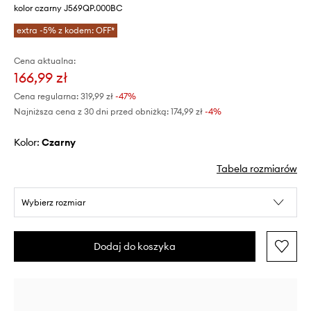
kolor czarny J569QP.000BC
extra -5% z kodem: OFF*
Cena aktualna:
166,99 zł
Cena regularna:
319,99 zł
-47%
Najniższa cena z 30 dni przed obniżką:
174,99 zł
 -4%
Kolor:
czarny
Tabela rozmiarów
Wybierz rozmiar
Dodaj do koszyka