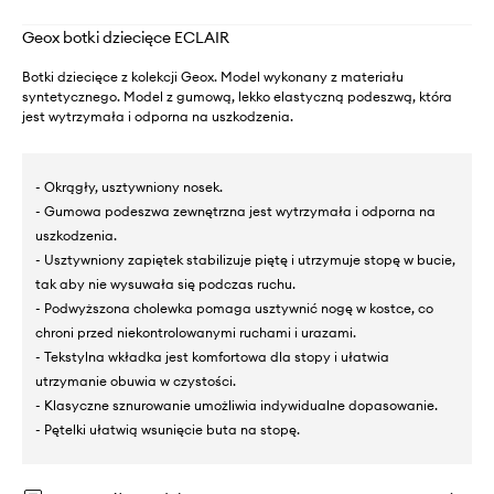
Geox botki dziecięce ECLAIR
Botki dziecięce z kolekcji Geox. Model wykonany z materiału
syntetycznego. Model z gumową, lekko elastyczną podeszwą, która
jest wytrzymała i odporna na uszkodzenia.
- Okrągły, usztywniony nosek.
- Gumowa podeszwa zewnętrzna jest wytrzymała i odporna na
uszkodzenia.
- Usztywniony zapiętek stabilizuje piętę i utrzymuje stopę w bucie,
tak aby nie wysuwała się podczas ruchu.
- Podwyższona cholewka pomaga usztywnić nogę w kostce, co
chroni przed niekontrolowanymi ruchami i urazami.
- Tekstylna wkładka jest komfortowa dla stopy i ułatwia
utrzymanie obuwia w czystości.
- Klasyczne sznurowanie umożliwia indywidualne dopasowanie.
- Pętelki ułatwią wsunięcie buta na stopę.