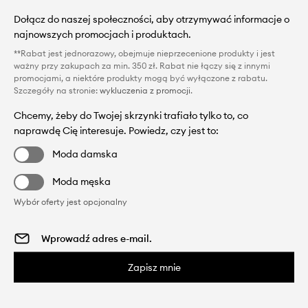
Dołącz do naszej społeczności, aby otrzymywać informacje o
najnowszych promocjach i produktach.
**Rabat jest jednorazowy, obejmuje nieprzecenione produkty i jest
ważny przy zakupach za min. 350 zł. Rabat nie łączy się z innymi
promocjami, a niektóre produkty mogą być wyłączone z rabatu.
Szczegóły na stronie:
wykluczenia z promocji
.
Chcemy, żeby do Twojej skrzynki trafiało tylko to, co
naprawdę Cię interesuje. Powiedz, czy jest to:
Moda damska
Moda męska
Wybór oferty jest opcjonalny
Zapisz mnie