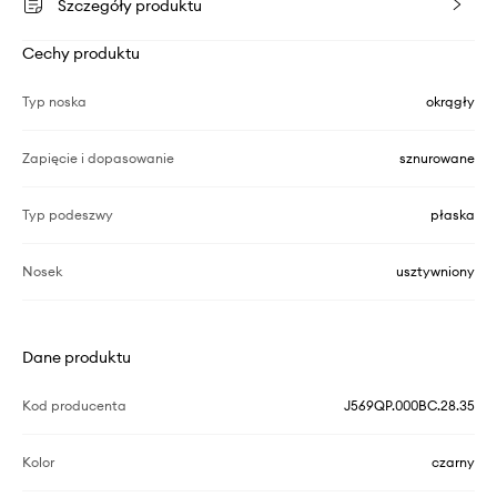
Szczegóły produktu
Cechy produktu
Typ noska
okrągły
Zapięcie i dopasowanie
sznurowane
Typ podeszwy
płaska
Nosek
usztywniony
Dane produktu
Kod producenta
J569QP.000BC.28.35
Kolor
czarny