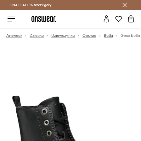
FINAL SALE %
Szczegóły
Oszczędzaj z Answear Club >
Answear
Dziecko
Dziewczynka
Obuwie
Botki
Geox botki