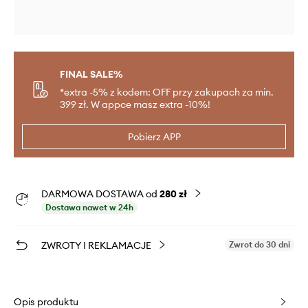
FINAL SALE%
*extra -5% z kodem: OFF przy zakupach za min.
399 zł. W appce masz extra -10%!
Pobierz APP
DARMOWA DOSTAWA od
280 zł
Dostawa nawet w 24h
ZWROTY I REKLAMACJE
Zwrot do 30 dni
Opis produktu