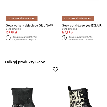
extra -5% z kodem: OFF*
extra -5% z kodem: OFF*
Geox workery dziecięce GILLYJAW
Geox botki dziecięce ECLAIR
Cena aktualna:
Cena aktualna:
159,99 zł
164,99 zł
Cena regularna:
319,99 zł
Cena regularna:
319,99 zł
Najniższa cena:
169,99 zł
Najniższa cena:
174,99 zł
Odkryj produkty Geox