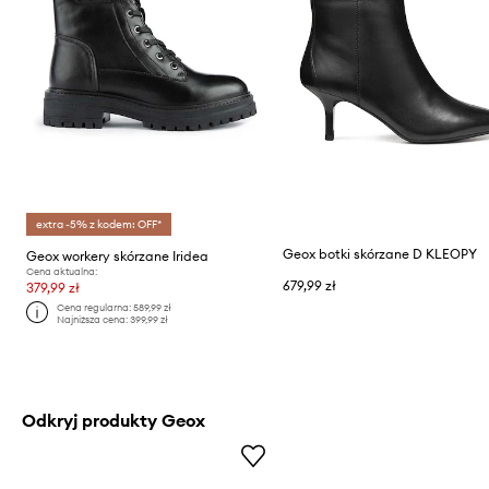
extra -5% z kodem: OFF*
Geox botki skórzane D KLEOPY
Geox workery skórzane Iridea
Cena aktualna:
679,99 zł
379,99 zł
Cena regularna:
589,99 zł
Najniższa cena:
399,99 zł
Odkryj produkty Geox