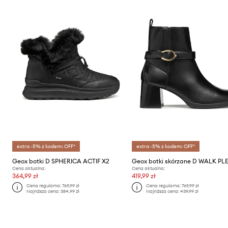
extra -5% z kodem: OFF*
extra -5% z kodem: OFF*
Geox botki D SPHERICA ACTIF X2
Cena aktualna:
Cena aktualna:
364,99 zł
419,99 zł
Cena regularna:
769,99 zł
Cena regularna:
769,99 zł
Najniższa cena:
384,99 zł
Najniższa cena:
439,99 zł