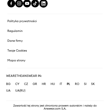
Polityka prywatności
Regulamin
Dane firmy
Twoje Cookies
Mapa strony
WEARETHEANSWEAR IN:
BG
CY
CZ
GR
HR
HU
IT
PL
RO
SI
SK
UA
UA(RU)
Zawartość tej strony jest chroniona prawem autorskim i należy do
Answear.com S.A.