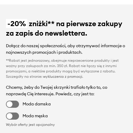
-20%
zniżki** na pierwsze zakupy
za zapis do newslettera.
Dołącz do naszej społeczności, aby otrzymywać informacje o
najnowszych promocjach i produktach.
**Rabat jest jednorazowy, obejmuje nieprzecenione produkty i jest
ważny przy zakupach za min. 350 zł. Rabat nie łączy się z innymi
promocjami, a niektóre produkty mogą być wyłączone z rabatu.
Szczegóły na stronie:
wykluczenia z promocji
.
Chcemy, żeby do Twojej skrzynki trafiało tylko to, co
naprawdę Cię interesuje. Powiedz, czy jest to:
Moda damska
Moda męska
Wybór oferty jest opcjonalny