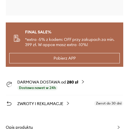
FINAL SALE%
*extra -5% z kodem: OFF przy zakupach za min.
399 zł. W appce masz extra -10%!
Pobierz APP
DARMOWA DOSTAWA od
280 zł
Dostawa nawet w 24h
ZWROTY I REKLAMACJE
Zwrot do 30 dni
Opis produktu