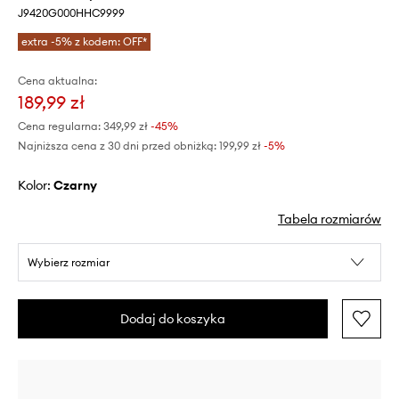
J9420G000HHC9999
extra -5% z kodem: OFF*
Cena aktualna:
189,99 zł
Cena regularna:
349,99 zł
-45%
Najniższa cena z 30 dni przed obniżką:
199,99 zł
 -5%
Kolor:
czarny
Tabela rozmiarów
Wybierz rozmiar
Dodaj do koszyka