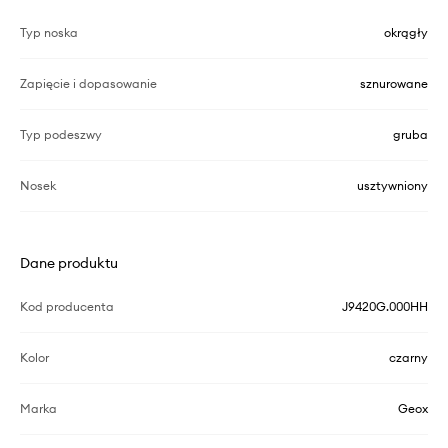
Typ noska
okrągły
Zapięcie i dopasowanie
sznurowane
Typ podeszwy
gruba
Nosek
usztywniony
Dane produktu
Kod producenta
J9420G.000HH
Kolor
czarny
Marka
Geox