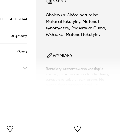
SKŁAD
Cholewka: Skóra naturalna,
.0FF50.C2041
Materiał tekstylny, Materiał
syntetyczny, Podeszwa: Guma,
Wkładka: Materiał tekstylny
brązowy
Geox
WYMIARY
Rozmiary prezentowane w sklepie
zostały przeliczone na standardową,
europejską tabelę rozmiarową. Na
metce dostarczonego produktu
znajduje się oryginalne oznaczenie
producenta.
Tabela rozmiarów