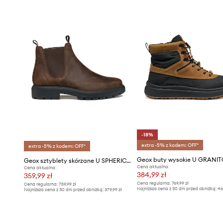
czystości.
- Wyjmowana, tekstylna wkładka.
- Usztywniony zapiętek stabilizuje piętę i utrzymuje stopę
wysuwała się podczas ruchu.
- Klasyczne sznurowanie umożliwia indywidualne dopaso
- Gumowa podeszwa zewnętrzna jest wytrzymała i odpor
-18%
extra -5% z kodem: OFF*
extra -5% z kodem: OFF*
Geox sztyblety skórzane U SPHERICA EC7
Cena aktualna:
Cena aktualna:
384,99 zł
359,99 zł
Cena regularna:
769,99 zł
Cena regularna:
759,99 zł
Najniższa cena z 30 dni przed obniżką:
46
Najniższa cena z 30 dni przed obniżką:
379,99 zł