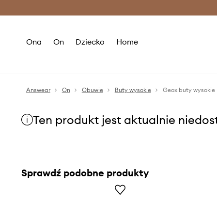
Premium Fashion Benefits >
O
Ona
On
Dziecko
Home
Answear
On
Obuwie
Buty wysokie
Geox buty wysokie
Ten produkt jest aktualnie niedo
Sprawdź podobne produkty