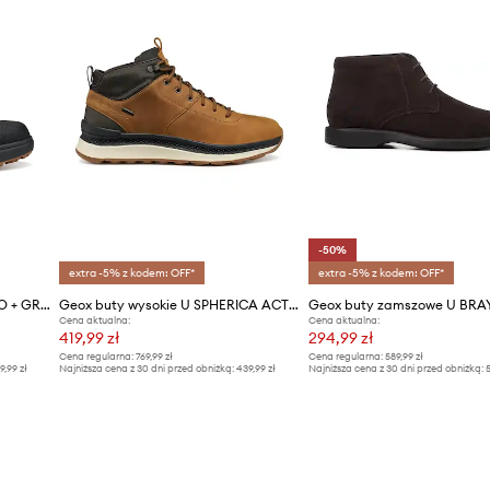
-50%
extra -5% z kodem: OFF*
extra -5% z kodem: OFF*
Geox buty wysokie U GRANITO + GRIP B A
Geox buty wysokie U SPHERICA ACTIF X2
Cena aktualna:
Cena aktualna:
419,99 zł
294,99 zł
Cena regularna:
769,99 zł
Cena regularna:
589,99 zł
9,99 zł
Najniższa cena z 30 dni przed obniżką:
439,99 zł
Najniższa cena z 30 dni przed obniżką:
5