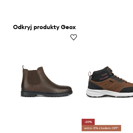
Odkryj produkty Geox
-20%
extra -5% z kodem: OFF*