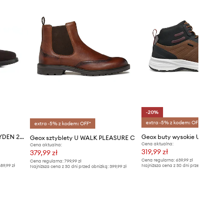
-20%
extra -5% z kodem: OFF*
extra -5% z kodem: OFF*
Geox buty zamszowe U BRAYDEN 2FIT ABX
Geox sztyblety U WALK PLEASURE C
Cena aktualna:
Cena aktualna:
319,99 zł
379,99 zł
Cena regularna:
639,99 zł
Cena regularna:
799,99 zł
89,99 zł
Najniższa cena z 30 dni przed obniżką
Najniższa cena z 30 dni przed obniżką:
399,99 zł