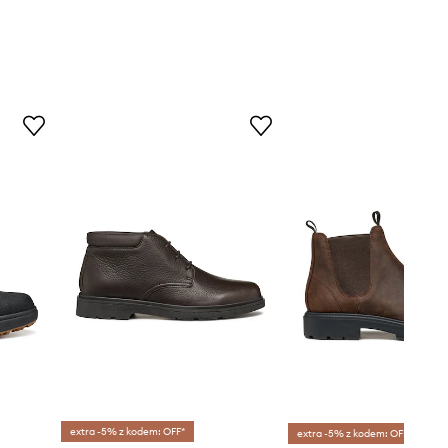
extra -5% z kodem: OFF*
extra -5% z kodem: OFF*