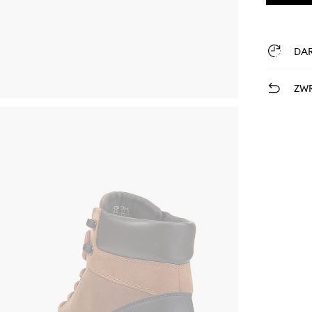
DA
ZWR