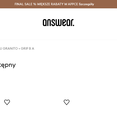
szczędzaj z Answear Club >
FINAL SALE % WIĘKSZE RABATY W APPCE
Dostawa nawet w 24h >
Szczegóły
News
 U GRANITO + GRIP B A
stępny