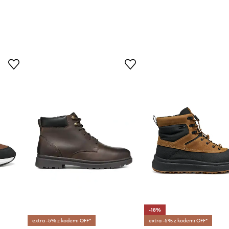
-18%
extra -5% z kodem: OFF*
extra -5% z kodem: OFF*