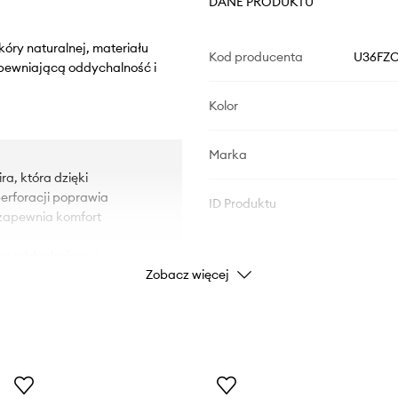
DANE PRODUKTU
óry naturalnej, materiału
Kod producenta
U36FZC
apewniającą oddychalność i
Kolor
Marka
a, która dzięki
erforacji poprawia
ID Produktu
 zapewnia komfort
na oddychająca i
Zobacz więcej
 i cholewkę,
ia i jednocześnie
rza.
ność zarówno na mokrej
utrzymanie obuwia w