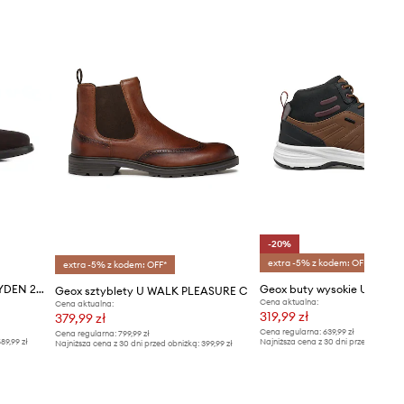
-20%
extra -5% z kodem: OFF*
extra -5% z kodem: OFF*
Geox buty zamszowe U BRAYDEN 2FIT ABX
Geox sztyblety U WALK PLEASURE C
Cena aktualna:
Cena aktualna:
319,99 zł
379,99 zł
Cena regularna:
639,99 zł
Cena regularna:
799,99 zł
89,99 zł
Najniższa cena z 30 dni przed obniżką
Najniższa cena z 30 dni przed obniżką:
399,99 zł