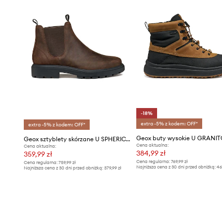
-18%
extra -5% z kodem: OFF*
extra -5% z kodem: OFF*
Geox sztyblety skórzane U SPHERICA EC7
Cena aktualna:
Cena aktualna:
384,99 zł
359,99 zł
Cena regularna:
769,99 zł
Cena regularna:
759,99 zł
Najniższa cena z 30 dni przed obniżką:
46
Najniższa cena z 30 dni przed obniżką:
379,99 zł