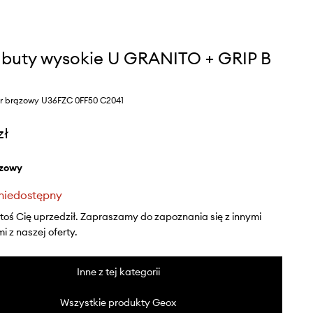
buty wysokie U GRANITO + GRIP B
or brązowy U36FZC 0FF50 C2041
zł
ązowy
niedostępny
ktoś Cię uprzedził. Zapraszamy do zapoznania się z innymi
 z naszej oferty.
Inne z tej kategorii
Wszystkie produkty Geox