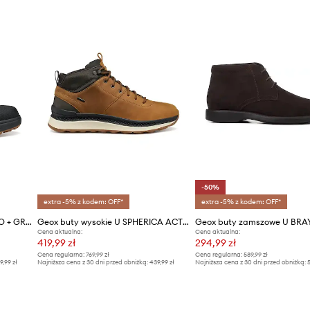
 w bucie, tak aby nie
wanie do stopy.
na na uszkodzenia.
-50%
extra -5% z kodem: OFF*
extra -5% z kodem: OFF*
Geox buty wysokie U GRANITO + GRIP B A
Geox buty wysokie U SPHERICA ACTIF X2
Cena aktualna:
Cena aktualna:
419,99 zł
294,99 zł
Cena regularna:
769,99 zł
Cena regularna:
589,99 zł
9,99 zł
Najniższa cena z 30 dni przed obniżką:
439,99 zł
Najniższa cena z 30 dni przed obniżką:
5