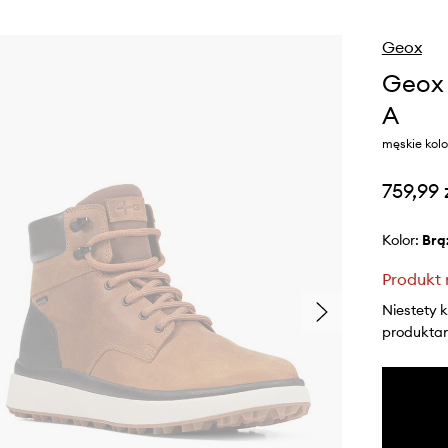
Geox
Geox 
A
męskie kol
759,99 
Kolor:
br
Produkt 
Niestety 
produktami