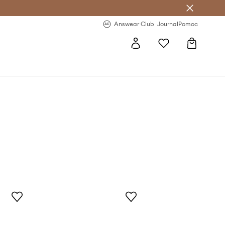
letter >
Regularne nowości >
Answear Club
Journal
Pomoc