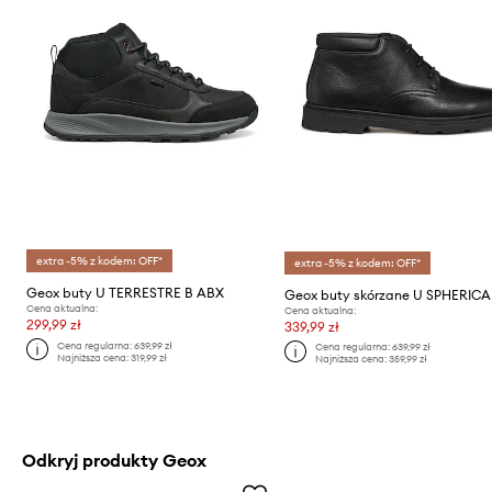
extra -5% z kodem: OFF*
extra -5% z kodem: OFF*
Geox buty U TERRESTRE B ABX
Geox buty skórzane U SPHERICA
Cena aktualna:
Cena aktualna:
299,99 zł
339,99 zł
Cena regularna:
639,99 zł
Cena regularna:
639,99 zł
Najniższa cena:
319,99 zł
Najniższa cena:
359,99 zł
Odkryj produkty Geox