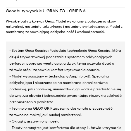
Geox buty wysokie U GRANITO + GRIP B A
Wysokie buty z kolekcji Geox. Model wykonany z połączenia skóry
naturalnej, materiału tekstylnego i materiału syntetycznego. Model z
membraną zapewniającą oddychalność i wodoodporność.
- System Geox Respira: Posiadają technologię Geox Respira, która
dzięki trójwarstwowej podeszwie z systemem oddychających
perforacji poprawia wentylację, a dzięki temu pozwala dbać o
zdrowie stóp i zapewnia komfort użytkowania obuwia.
- Model wyposażony w technologię Amphibiox®. Specjalna
oddychająca i nieprzemakalna membrana chroni zarówno
podeszwę, jak i cholewkę, uniemożliwiając wodzie przedostanie się
do wnętrza obuwia i jednocześnie gwarantując niezwykłą zdolność
przepuszczania powietrza.
- Technologia GEOX GRIP zapewnia doskonałą przyczepność
zarówno na mokrej jak i suchej nawierzchni.
- Okrągły, usztywniony nosek.
- Tekstylne wnętrze jest komfortowe dla stopy i ułatwia utrzymanie