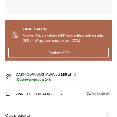
FINAL SALE%
*extra -5% z kodem: OFF przy zakupach za min.
399 zł. W appce masz extra -10%!
Pobierz APP
DARMOWA DOSTAWA od
280 zł
Dostawa nawet w 24h
ZWROTY I REKLAMACJE
Zwrot do 30 dni
Opis produktu