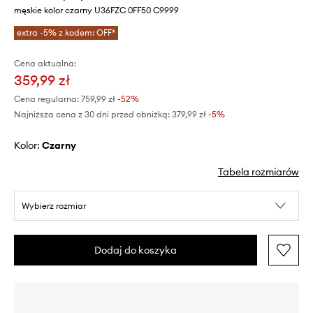
męskie kolor czarny U36FZC 0FF50 C9999
extra -5% z kodem: OFF*
Cena aktualna:
359,99 zł
Cena regularna:
759,99 zł
-52%
Najniższa cena z 30 dni przed obniżką:
379,99 zł
 -5%
Kolor:
czarny
Tabela rozmiarów
Wybierz rozmiar
Dodaj do koszyka