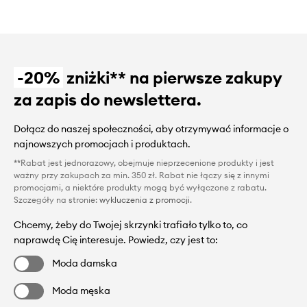
-20%
zniżki** na pierwsze zakupy
za zapis do newslettera.
Dołącz do naszej społeczności, aby otrzymywać informacje o
najnowszych promocjach i produktach.
**Rabat jest jednorazowy, obejmuje nieprzecenione produkty i jest
ważny przy zakupach za min. 350 zł. Rabat nie łączy się z innymi
promocjami, a niektóre produkty mogą być wyłączone z rabatu.
Szczegóły na stronie:
wykluczenia z promocji
.
Chcemy, żeby do Twojej skrzynki trafiało tylko to, co
naprawdę Cię interesuje. Powiedz, czy jest to:
Moda damska
Moda męska