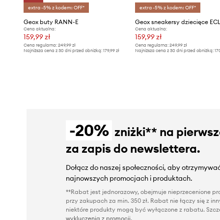
extra -5% z kodem: OFF*
extra -5% z kodem: OFF*
Geox buty RANN-E
Geox sneakersy dziecięce EC
Cena aktualna:
Cena aktualna:
159,99 zł
159,99 zł
Cena regularna:
249,99 zł
Cena regularna:
249,99 zł
Najniższa cena z 30 dni przed obniżką:
179,99 zł
Najniższa cena z 30 dni przed obniżką:
17
-20%
zniżki** na pierws
za zapis do newslettera.
Dołącz do naszej społeczności, aby otrzymywać
najnowszych promocjach i produktach.
**Rabat jest jednorazowy, obejmuje nieprzecenione pro
przy zakupach za min. 350 zł. Rabat nie łączy się z i
niektóre produkty mogą być wyłączone z rabatu. Szcze
wykluczenia z promocji
.