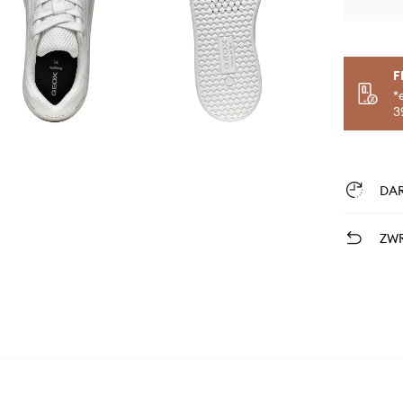
F
*
3
DA
ZWR