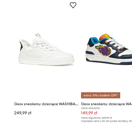
extra -5% z kodem: OFF*
Geox sneakersy dziecięce WASHIBA FAST IN
Geox sneakersy dziecięce W
Cena aktualna:
249,99 zł
149,99 zł
Cena regularna:
269,99 zł
Najniższa cena z 30 dni przed obniżką:
15