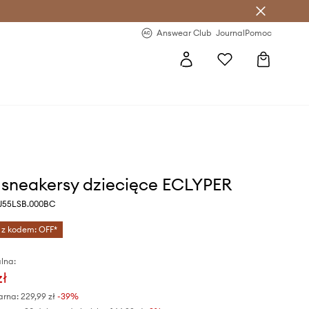
letter >
Regularne nowości >
Answear Club
Journal
Pomoc
sneakersy dziecięce ECLYPER
y J55LSB.000BC
 z kodem: OFF*
lna:
zł
arna:
229,99 zł
-39%