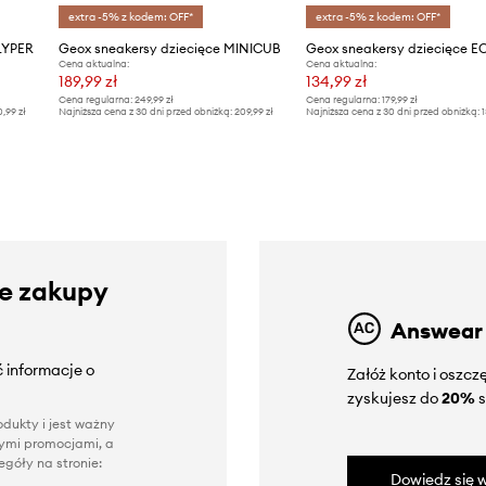
extra -5% z kodem: OFF*
extra -5% z kodem: OFF*
LYPER
Geox sneakersy dziecięce MINICUB
Geox sneakersy dziecięce E
Cena aktualna:
Cena aktualna:
189,99 zł
134,99 zł
Cena regularna:
249,99 zł
Cena regularna:
179,99 zł
0,99 zł
Najniższa cena z 30 dni przed obniżką:
209,99 zł
Najniższa cena z 30 dni przed obniżką:
1
ze zakupy
Answear
 informacje o
Załóż konto i oszc
zyskujesz do
20%
s
dukty i jest ważny
nnymi promocjami, a
góły na stronie:
Dowiedz się w