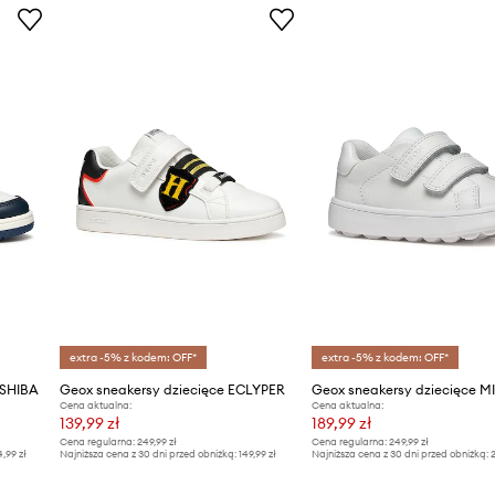
ID Produktu
extra -5% z kodem: OFF*
extra -5% z kodem: OFF*
ASHIBA
Geox sneakersy dziecięce ECLYPER
Geox sneakersy dziecięce 
Cena aktualna:
Cena aktualna:
139,99 zł
189,99 zł
Cena regularna:
249,99 zł
Cena regularna:
249,99 zł
4,99 zł
Najniższa cena z 30 dni przed obniżką:
149,99 zł
Najniższa cena z 30 dni przed obniżką:
2