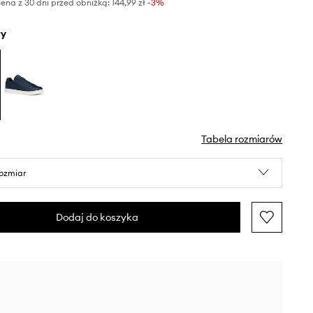
ena z 30 dni przed obniżką:
144,99 zł
 -3%
ły
Tabela rozmiarów
rozmiar
Dodaj do koszyka