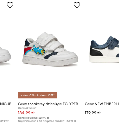
extra -5% z kodem: OFF*
MINICUB
Geox sneakersy dziecięce ECLYPER
Cena aktualna:
134,99 zł
179,99 zł
Cena regularna:
229,99 zł
09,99 zł
Najniższa cena z 30 dni przed obniżką:
148,99 zł