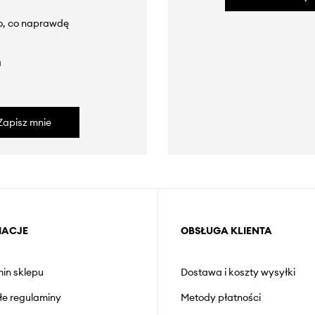
to, co naprawdę
a
Zapisz mnie
MACJE
OBSŁUGA KLIENTA
in sklepu
Dostawa i koszty wysyłki
łe regulaminy
Metody płatności