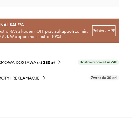
INAL SALE%
Pobierz APP
extra -5% z kodem: OFF przy zakupach za min.
99 zł. W appce masz extra -10%!
RMOWA DOSTAWA od
280 zł
Dostawa nawet w 24h
OTY I REKLAMACJE
Zwrot do 30 dni