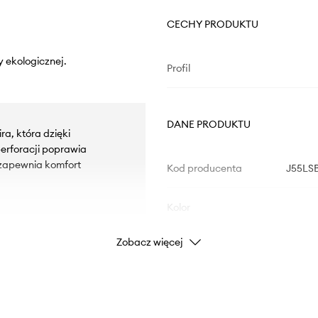
CECHY PRODUKTU
 ekologicznej.
Profil
DANE PRODUKTU
a, która dzięki
erforacji poprawia
 zapewnia komfort
Kod producenta
J55LS
Kolor
Zobacz więcej
ętę przed obtarciem.
Marka
wanie do stopy.
Producent