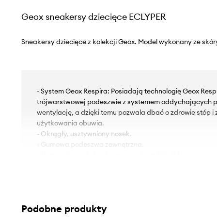
Geox sneakersy dziecięce ECLYPER
Sneakersy dziecięce z kolekcji Geox. Model wykonany ze skóry
- System Geox Respira: Posiadają technologię Geox Respir
trójwarstwowej podeszwie z systemem oddychających p
wentylację, a dzięki temu pozwala dbać o zdrowie stóp i
użytkowania obuwia.
- Okrągły, usztywniony nosek.
- Gumowa podeszwa zewnętrzna.
- Usztywniona cholewka zapewnia stabilność.
- Usztywniony zapiętek z miękkim wypełnieniem chroni pi
- Wyjmowana, łatwa w utrzymaniu w czystości wkładka.
- Klasyczne sznurowanie umożliwia indywidualne dopaso
Podobne produkty