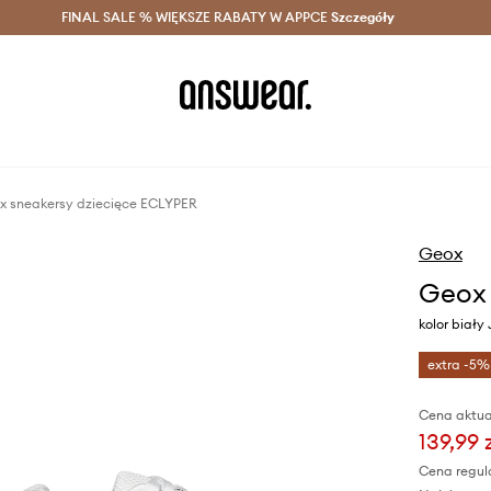
szczędzaj z Answear Club >
FINAL SALE % WIĘKSZE RABATY W APPCE
Dostawa nawet w 24h >
Szczegóły
News
x sneakersy dziecięce ECLYPER
Geox
Geox 
kolor biał
extra -5%
Cena aktua
139,99 
Cena regul