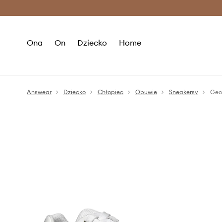
Premium Fashion Benefits >
O
Ona
On
Dziecko
Home
Answear
Dziecko
Chłopiec
Obuwie
Sneakersy
Geo