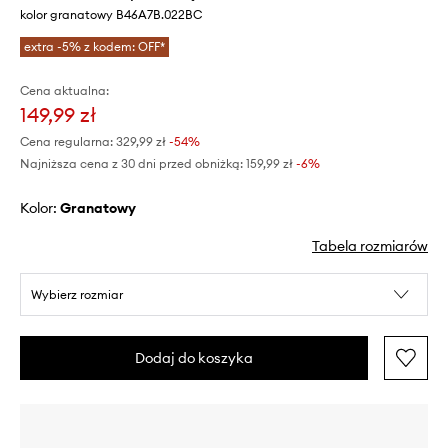
kolor granatowy B46A7B.022BC
extra -5% z kodem: OFF*
Cena aktualna:
149,99 zł
Cena regularna:
329,99 zł
-54%
Najniższa cena z 30 dni przed obniżką:
159,99 zł
 -6%
Kolor:
granatowy
Tabela rozmiarów
Wybierz rozmiar
Dodaj do koszyka