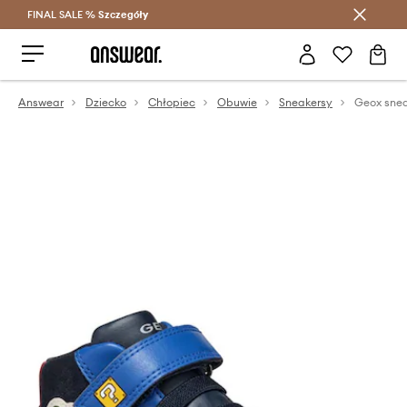
FINAL SALE %
Szczegóły
Oszczędzaj z Answear Club >
Answear
Dziecko
Chłopiec
Obuwie
Sneakersy
Geox snea