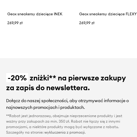
Geox sneakersy dziecięce INEK
269,99 zł
269,99 zł
-20%
zniżki** na pierwsze zakupy
za zapis do newslettera.
Dołącz do naszej społeczności, aby otrzymywać informacje o
najnowszych promocjach i produktach.
**Rabat jest jednorazowy, obejmuje nieprzecenione produkty i jest
ważny przy zakupach za min. 350 zł. Rabat nie łączy się z innymi
promocjami, a niektóre produkty mogą być wyłączone z rabatu.
Szczegóły na stronie:
wykluczenia z promocji
.