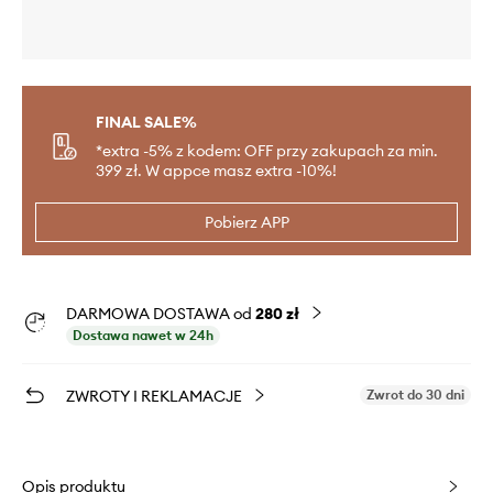
FINAL SALE%
*extra -5% z kodem: OFF przy zakupach za min.
399 zł. W appce masz extra -10%!
Pobierz APP
DARMOWA DOSTAWA od
280 zł
Dostawa nawet w 24h
ZWROTY I REKLAMACJE
Zwrot do 30 dni
Opis produktu