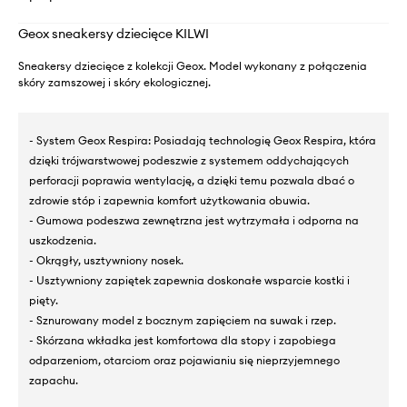
Geox sneakersy dziecięce KILWI
Sneakersy dziecięce z kolekcji Geox. Model wykonany z połączenia
skóry zamszowej i skóry ekologicznej.
- System Geox Respira: Posiadają technologię Geox Respira, która
dzięki trójwarstwowej podeszwie z systemem oddychających
perforacji poprawia wentylację, a dzięki temu pozwala dbać o
zdrowie stóp i zapewnia komfort użytkowania obuwia.
- Gumowa podeszwa zewnętrzna jest wytrzymała i odporna na
uszkodzenia.
- Okrągły, usztywniony nosek.
- Usztywniony zapiętek zapewnia doskonałe wsparcie kostki i
pięty.
- Sznurowany model z bocznym zapięciem na suwak i rzep.
- Skórzana wkładka jest komfortowa dla stopy i zapobiega
odparzeniom, otarciom oraz pojawianiu się nieprzyjemnego
zapachu.