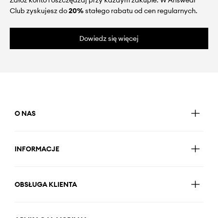
Załóż konto i oszczędzaj przy każdym zakupie. W Answear
Club zyskujesz do
20%
stałego rabatu od cen regularnych.
Dowiedz się więcej
O NAS
INFORMACJE
OBSŁUGA KLIENTA