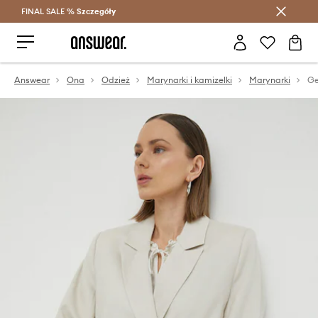
FINAL SALE %
Szczegóły
Oszczędzaj z Answear Club >
Answear
Ona
Odzież
Marynarki i kamizelki
Marynarki