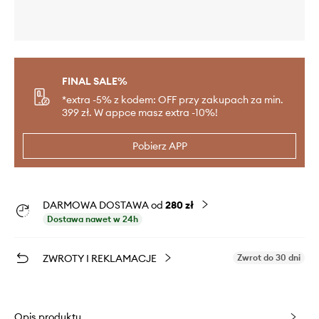
FINAL SALE%
*extra -5% z kodem: OFF przy zakupach za min.
399 zł. W appce masz extra -10%!
Pobierz APP
DARMOWA DOSTAWA od
280 zł
Dostawa nawet w 24h
ZWROTY I REKLAMACJE
Zwrot do 30 dni
Opis produktu