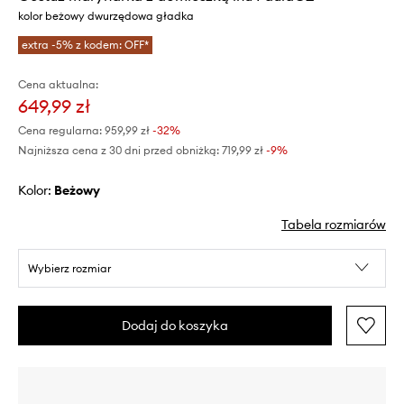
kolor beżowy dwurzędowa gładka
extra -5% z kodem: OFF*
Cena aktualna:
649,99 zł
Cena regularna:
959,99 zł
-32%
Najniższa cena z 30 dni przed obniżką:
719,99 zł
 -9%
Kolor:
beżowy
Tabela rozmiarów
Wybierz rozmiar
Dodaj do koszyka