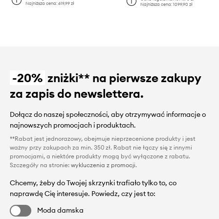
Najniższa cena:
619,99 zł
Najniższa cena:
1099,90 zł
-20%
zniżki** na pierwsze zakupy
za zapis do newslettera.
Dołącz do naszej społeczności, aby otrzymywać informacje o
najnowszych promocjach i produktach.
**Rabat jest jednorazowy, obejmuje nieprzecenione produkty i jest
ważny przy zakupach za min. 350 zł. Rabat nie łączy się z innymi
promocjami, a niektóre produkty mogą być wyłączone z rabatu.
Szczegóły na stronie:
wykluczenia z promocji
.
Chcemy, żeby do Twojej skrzynki trafiało tylko to, co
naprawdę Cię interesuje. Powiedz, czy jest to:
Moda damska