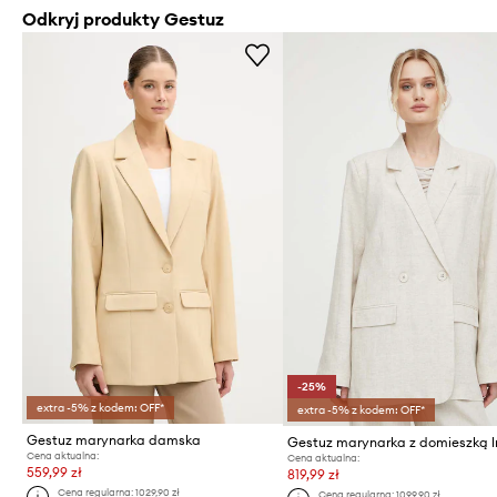
Odkryj produkty Gestuz
-25%
extra -5% z kodem: OFF*
extra -5% z kodem: OFF*
Gestuz marynarka damska
Gestuz marynarka z domieszką l
Cena aktualna:
Cena aktualna:
559,99 zł
819,99 zł
Cena regularna:
1029,90 zł
Cena regularna:
1099,90 zł