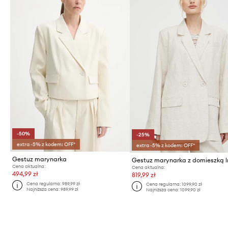
-50%
-25%
extra -5% z kodem: OFF*
extra -5% z kodem: OFF*
Gestuz marynarka
Gestuz marynarka z domieszką l
Cena aktualna:
Cena aktualna:
494,99 zł
819,99 zł
Cena regularna:
989,99 zł
Cena regularna:
1099,90 zł
Najniższa cena:
989,99 zł
Najniższa cena:
1099,90 zł