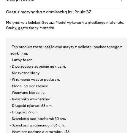
Gestuz marynarka z domieszką lnu PaulaGZ
Marynarka z kolekcji Gestuz. Model wykonany z gładkiego materiału.
Gruby, gęsto tkany materiał.
- Ten produkt został częściowo uszyty z poliestru pochodzącego z
recyklingu.
- Luźny fason.
- Dwurzędowe zapięcie na guziki.
- Klasyczne klapy.
- W ramiona wszyte poduszki.
- Model na podszewce.
- Wsuwane kieszenie.
- Kieszonka wewnętrzna.
- Długość rękawa: 63 cm.
- Długość: 77 cm.
- Szerokość pod pachami: 50 cm.
- Szerokość w ramionach: 36 cm.
- Wymiary podane dla rozmiaru: 36.