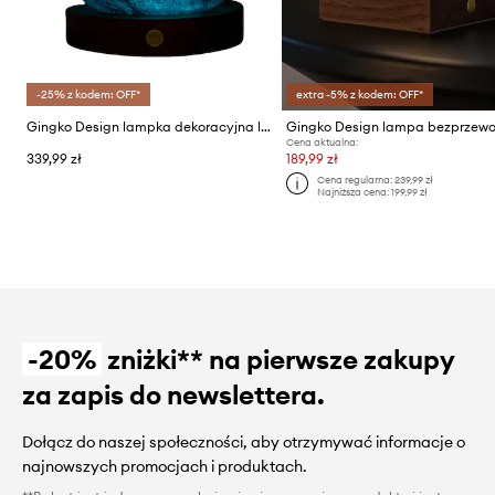
-25% z kodem: OFF*
extra -5% z kodem: OFF*
Gingko Design lampka dekoracyjna led AstraGlass Light L/12 x 12 x 13 cm
Cena aktualna:
339,99 zł
189,99 zł
Cena regularna:
239,99 zł
Najniższa cena:
199,99 zł
-20%
zniżki** na pierwsze zakupy
za zapis do newslettera.
Dołącz do naszej społeczności, aby otrzymywać informacje o
najnowszych promocjach i produktach.