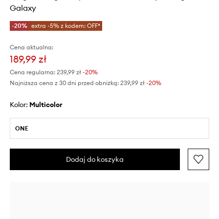
Galaxy
-20%
extra -5% z kodem: OFF*
Cena aktualna:
189,99 zł
Cena regularna:
239,99 zł
-20%
Najniższa cena z 30 dni przed obniżką:
239,99 zł
 -20%
Kolor:
multicolor
ONE
Dodaj do koszyka