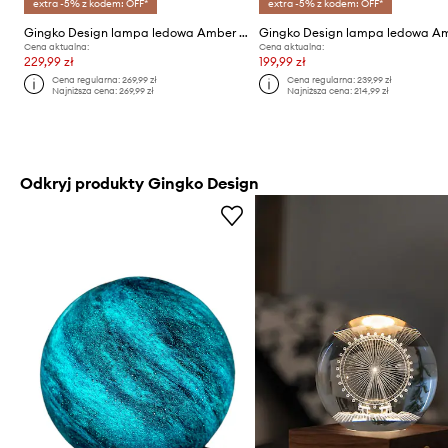
extra -5% z kodem: OFF*
extra -5% z kodem: OFF*
Gingko Design lampa ledowa Amber Crystal Light
Cena aktualna:
Cena aktualna:
229,99 zł
199,99 zł
Cena regularna:
269,99 zł
Cena regularna:
239,99 zł
Najniższa cena:
269,99 zł
Najniższa cena:
214,99 zł
Odkryj produkty Gingko Design