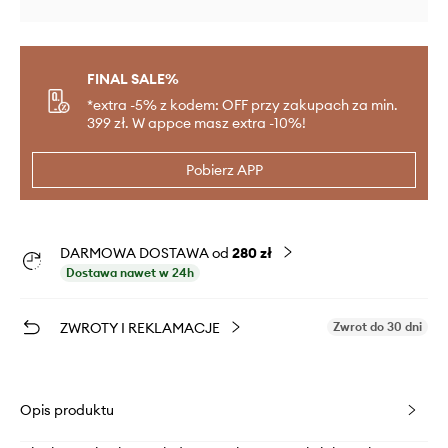
FINAL SALE%
*extra -5% z kodem: OFF przy zakupach za min.
399 zł. W appce masz extra -10%!
Pobierz APP
DARMOWA DOSTAWA od
280 zł
Dostawa nawet w 24h
ZWROTY I REKLAMACJE
Zwrot do 30 dni
Opis produktu