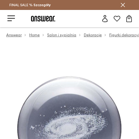
FINAL SALE %
Szczegóły
Oszczędzaj z Answear Club >
Answear
Home
Salon i sypialnia
Dekoracje
Figurki dekoracy