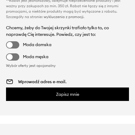
**Rabat jest jednorazowy, obejmuje nieprzecenione produkty i jest
ważny przy zakupach za min. 350 zł. Rabat nie łączy się z innymi
promocjami, a niektóre produkty mogą być wyłączone z rabatu.
Szczegóły na stronie:
wykluczenia z promocji
.
Chcemy, żeby do Twojej skrzynki trafiało tylko to, co
naprawdę Cię interesuje. Powiedz, czy jest to:
Moda damska
Moda męska
Wybór oferty jest opcjonalny
Zapisz mnie