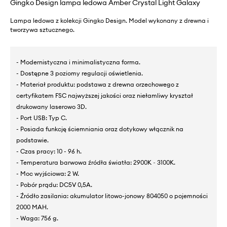
Gingko Design lampa ledowa Amber Crystal Light Galaxy
Lampa ledowa z kolekcji Gingko Design. Model wykonany z drewna i
tworzywa sztucznego.
- Modernistyczna i minimalistyczna forma.
- Dostępne 3 poziomy regulacji oświetlenia.
- Materiał produktu: podstawa z drewna orzechowego z
certyfikatem FSC najwyższej jakości oraz niełamliwy kryształ
drukowany laserowo 3D.
- Port USB: Typ C.
- Posiada funkcję ściemniania oraz dotykowy włącznik na
podstawie.
- Czas pracy: 10 - 96 h.
- Temperatura barwowa źródła światła: 2900K ~ 3100K.
- Moc wyjściowa: 2 W.
- Pobór prądu: DC5V 0,5A.
- Źródło zasilania: akumulator litowo-jonowy 804050 o pojemności
2000 MAH.
- Waga: 756 g.