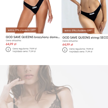
extra -5% z kodem: OFF*
extra -5% z kodem: OFF*
GOD SAVE QUEENS brazyliany damskie SECOND SKIN PANTY CHEEKY
Cena aktualna:
Cena aktualna:
64,99 zł
64,99 zł
Cena regularna:
79,99 zł
Cena regularna:
79,99 zł
Najniższa cena:
71,99 zł
Najniższa cena:
71,99 zł