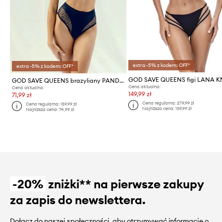
extra -5% z kodem: OFF*
extra -5% z kodem: OFF*
GOD SAVE QUEENS brazyliany PANDORA KNICKERS HIGH-WAISTED
Cena aktualna:
Cena aktualna:
149,99 zł
71,99 zł
Cena regularna:
279,99 zł
Cena regularna:
159,99 zł
Najniższa cena:
159,99 zł
Najniższa cena:
74,99 zł
-20%
zniżki** na pierwsze zakupy
za zapis do newslettera.
Dołącz do naszej społeczności, aby otrzymywać informacje o