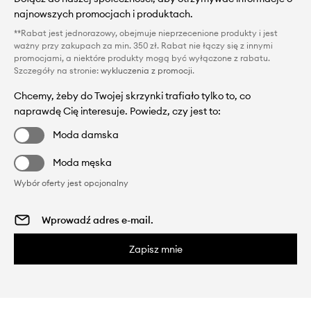
najnowszych promocjach i produktach.
**Rabat jest jednorazowy, obejmuje nieprzecenione produkty i jest
ważny przy zakupach za min. 350 zł. Rabat nie łączy się z innymi
promocjami, a niektóre produkty mogą być wyłączone z rabatu.
Szczegóły na stronie:
wykluczenia z promocji
.
Chcemy, żeby do Twojej skrzynki trafiało tylko to, co
naprawdę Cię interesuje. Powiedz, czy jest to:
Moda damska
Moda męska
Wybór oferty jest opcjonalny
Zapisz mnie