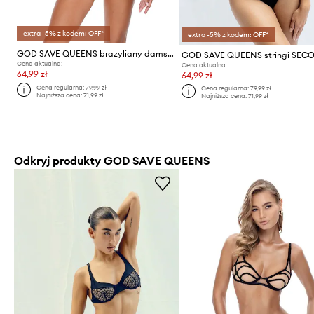
extra -5% z kodem: OFF*
extra -5% z kodem: OFF*
GOD SAVE QUEENS brazyliany damskie SECOND SKIN PANTY CHEEKY
Cena aktualna:
Cena aktualna:
64,99 zł
64,99 zł
Cena regularna:
79,99 zł
Cena regularna:
79,99 zł
Najniższa cena:
71,99 zł
Najniższa cena:
71,99 zł
Odkryj produkty GOD SAVE QUEENS