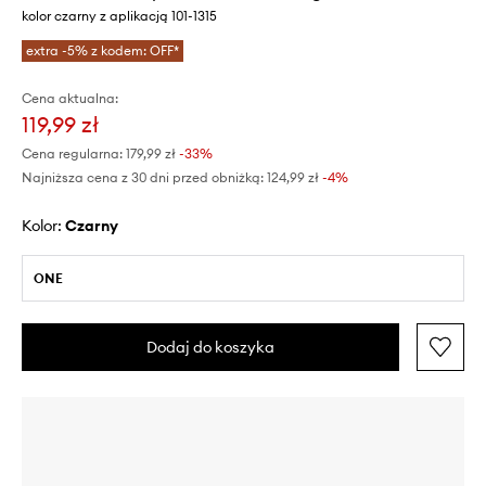
kolor czarny z aplikacją 101-1315
extra -5% z kodem: OFF*
Cena aktualna:
119,99 zł
Cena regularna:
179,99 zł
-33%
Najniższa cena z 30 dni przed obniżką:
124,99 zł
 -4%
Kolor:
czarny
ONE
Dodaj do koszyka