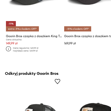
-11%
extra -5% z kodem: OFF*
-15% z kodem: OFF*
Goorin Bros czapka z daszkiem King Trucker
Cena aktualna:
149,99 zł
169,99 zł
Cena regularna:
169,99 zł
Najniższa cena:
169,99 zł
Odkryj produkty Goorin Bros