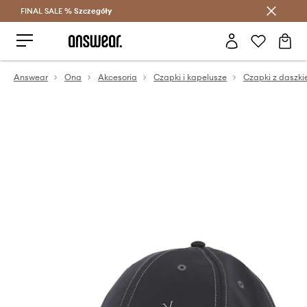
FINAL SALE %
Szczegóły
Oszczędzaj z Answear Club >
Answear
Ona
Akcesoria
Czapki i kapelusze
Czapki z daszk