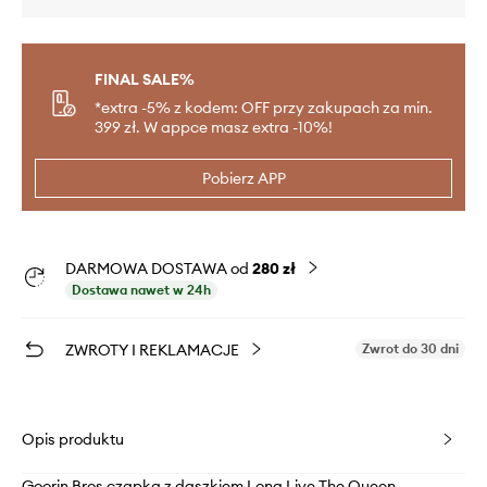
FINAL SALE%
*extra -5% z kodem: OFF przy zakupach za min.
399 zł. W appce masz extra -10%!
Pobierz APP
DARMOWA DOSTAWA od
280 zł
Dostawa nawet w 24h
ZWROTY I REKLAMACJE
Zwrot do 30 dni
Opis produktu
Goorin Bros czapka z daszkiem Long Live The Queen