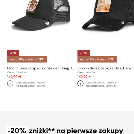
-11%
-10%
extra -5% z kodem: OFF*
extra -5% z kodem: OFF*
Goorin Bros czapka z daszkiem King Trucker
Cena aktualna:
Cena aktualna:
149,99 zł
169,99 zł
Cena regularna:
169,99 zł
Cena regularna:
189,99 zł
Najniższa cena:
169,99 zł
Najniższa cena:
189,99 zł
-20%
zniżki** na pierwsze zakupy