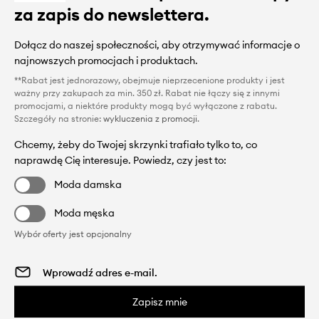
za zapis do newslettera.
Dołącz do naszej społeczności, aby otrzymywać informacje o
najnowszych promocjach i produktach.
**Rabat jest jednorazowy, obejmuje nieprzecenione produkty i jest
ważny przy zakupach za min. 350 zł. Rabat nie łączy się z innymi
promocjami, a niektóre produkty mogą być wyłączone z rabatu.
Szczegóły na stronie:
wykluczenia z promocji
.
Chcemy, żeby do Twojej skrzynki trafiało tylko to, co
naprawdę Cię interesuje. Powiedz, czy jest to:
Moda damska
Moda męska
Wybór oferty jest opcjonalny
Zapisz mnie