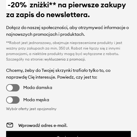
-20%
zniżki** na pierwsze zakupy
za zapis do newslettera.
Dołącz do naszej społeczności, aby otrzymywać informacje o
najnowszych promocjach i produktach.
**Rabat jest jednorazowy, obejmuje nieprzecenione produkty i jest
ważny przy zakupach za min. 350 zł. Rabat nie łączy się z innymi
promocjami, a niektóre produkty mogą być wyłączone z rabatu.
Szczegóły na stronie:
wykluczenia z promocji
.
Chcemy, żeby do Twojej skrzynki trafiało tylko to, co
naprawdę Cię interesuje. Powiedz, czy jest to:
Moda damska
Moda męska
Wybór oferty jest opcjonalny