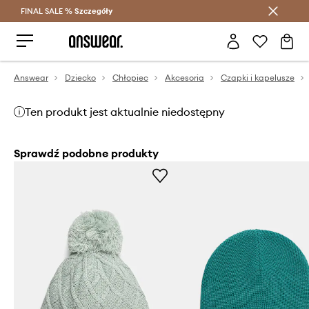
FINAL SALE %
Szczegóły
Oszczędzaj z Answear Club >
Answear
Dziecko
Chłopiec
Akcesoria
Czapki i kapelusze
Ten produkt jest aktualnie niedostępny
Sprawdź podobne produkty