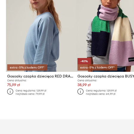
-40%
extra -5% z kodem: OFF*
extra -5% z kodem: OFF*
Gosoaky czapka dziecięca RED DRAGON
Gosoaky czapka dziecięca BUS
Cena aktualna:
Cena aktualna:
75,99 zł
38,99 zł
Cena regularna:
129,99 zł
Cena regularna:
129,99 zł
Najniższa cena:
79,99 zł
Najniższa cena:
64,99 zł