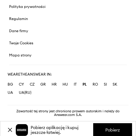
Polityka prywatności
Regulamin
Dane firmy
Twoje Cookies
Mapa strony
WEARETHEANSWEAR IN:
BG
CY
CZ
GR
HR
HU
IT
PL
RO
SI
SK
UA
UA(RU)
Zawartość tej strony jest chroniona prawem autorskim i należy do
Answear.com S.A.
Pobierz aplikację i kupuj
Pobierz
jeszcze łatwiej.