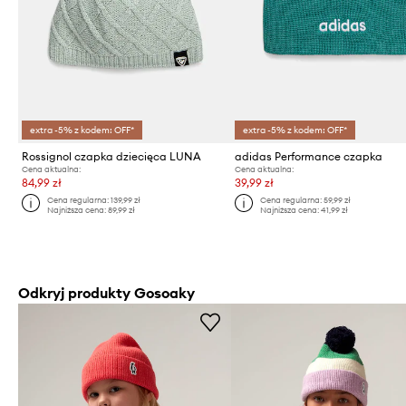
extra -5% z kodem: OFF*
extra -5% z kodem: OFF*
Rossignol czapka dziecięca LUNA
adidas Performance czapka
Cena aktualna:
Cena aktualna:
84,99 zł
39,99 zł
Cena regularna:
139,99 zł
Cena regularna:
59,99 zł
Najniższa cena:
89,99 zł
Najniższa cena:
41,99 zł
Odkryj produkty Gosoaky