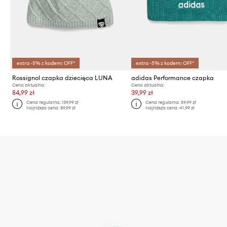
extra -5% z kodem: OFF*
extra -5% z kodem: OFF*
Rossignol czapka dziecięca LUNA
adidas Performance czapka
Cena aktualna:
Cena aktualna:
84,99 zł
39,99 zł
Cena regularna:
139,99 zł
Cena regularna:
59,99 zł
Najniższa cena:
89,99 zł
Najniższa cena:
41,99 zł