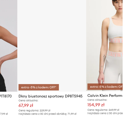
usztywnienie
Poziom wsparcia
:
średni
extra -5% z kodem: OFF*
extra -5% z kodem: OFF*
P1T8170
Dkny biustonosz sportowy DP8T5945
Cena aktualna:
Cena aktualna:
154,99 zł
67,99 zł
Cena regularna:
269,99 zł
Cena regularna:
229,99 zł
Najniższa cena z 30 dni przed obniżką
7,99 zł
Najniższa cena z 30 dni przed obniżką:
71,99 zł