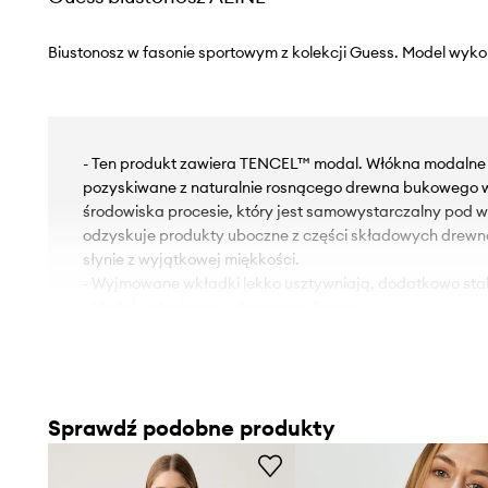
Biustonosz w fasonie sportowym z kolekcji Guess. Model wyko
- Ten produkt zawiera TENCEL™ modal. Włókna modaln
pozyskiwane z naturalnie rosnącego drewna bukowego 
środowiska procesie, który jest samowystarczalny pod w
odzyskuje produkty uboczne z części składowych drewna
słynie z wyjątkowej miękkości.
- Wyjmowane wkładki lekko usztywniają, dodatkowo stabil
- Model wykończony elastyczną listwą.
- Nieregulowane, nieodpinane ramiączka.
Sprawdź podobne produkty