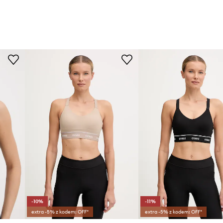
-10%
-11%
extra -5% z kodem: OFF*
extra -5% z kodem: OFF*