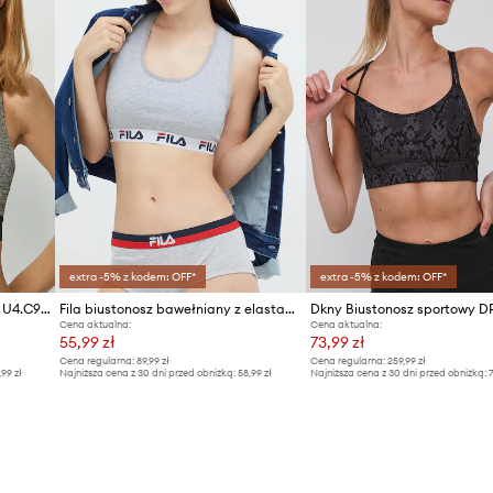
extra -5% z kodem: OFF*
extra -5% z kodem: OFF*
Reebok - Biustonosz sportowy U4.C9515
Fila biustonosz bawełniany z elastanem
Dkny Biustonosz sportowy D
Cena aktualna:
Cena aktualna:
55,99 zł
73,99 zł
Cena regularna:
89,99 zł
Cena regularna:
259,99 zł
,99 zł
Najniższa cena z 30 dni przed obniżką:
58,99 zł
Najniższa cena z 30 dni przed obniżką:
7