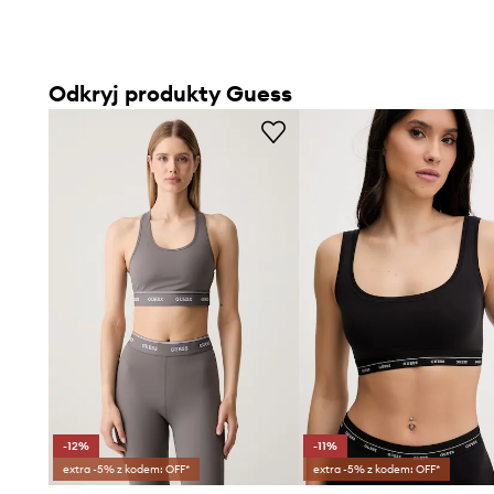
Odkryj produkty Guess
-12%
-11%
extra -5% z kodem: OFF*
extra -5% z kodem: OFF*