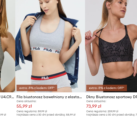
extra -5% z kodem: OFF*
extra -5% z kodem: OFF*
Reebok - Biustonosz sportowy U4.C9515
Fila biustonosz bawełniany z elastanem
Dkny Biustonosz sportowy D
Cena aktualna:
Cena aktualna:
55,99 zł
73,99 zł
Cena regularna:
89,99 zł
Cena regularna:
259,99 zł
,99 zł
Najniższa cena z 30 dni przed obniżką:
58,99 zł
Najniższa cena z 30 dni przed obniżką:
7