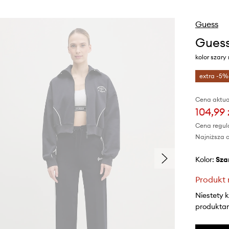
Guess
Guess
kolor szar
extra -5%
Cena aktua
104,99 
Cena regul
Najniższa c
Kolor:
sza
Produkt 
Niestety 
produktami