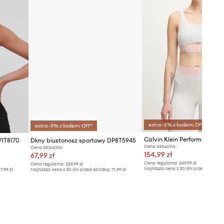
extra -5% z kodem: OFF*
extra -5% z kodem: OFF*
P1T8170
Dkny biustonosz sportowy DP8T5945
Cena aktualna:
Cena aktualna:
154,99 zł
67,99 zł
Cena regularna:
269,99 zł
Cena regularna:
229,99 zł
Najniższa cena z 30 dni przed obniżką
7,99 zł
Najniższa cena z 30 dni przed obniżką:
71,99 zł