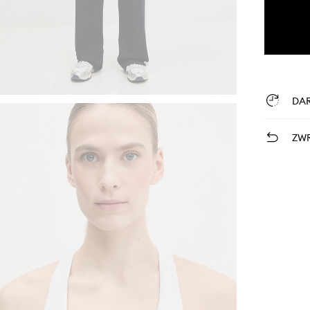
DA
ZWR