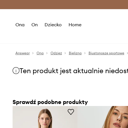
Premium Fashion Benefits >
O
Ona
On
Dziecko
Home
Answear
Ona
Odzież
Bielizna
Biustonosze sportowe
Ten produkt jest aktualnie niedo
Sprawdź podobne produkty