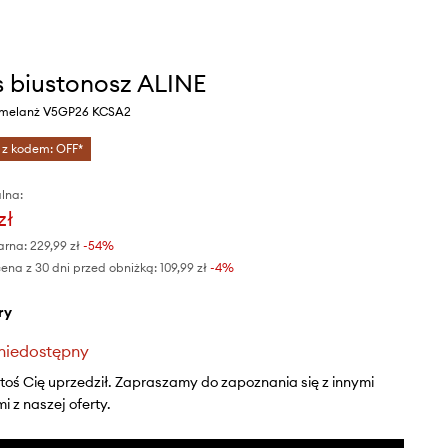
 biustonosz ALINE
y melanż V5GP26 KCSA2
 z kodem: OFF*
lna:
zł
arna:
229,99 zł
-54%
ena z 30 dni przed obniżką:
109,99 zł
 -4%
ry
niedostępny
ktoś Cię uprzedził. Zapraszamy do zapoznania się z innymi
 z naszej oferty.