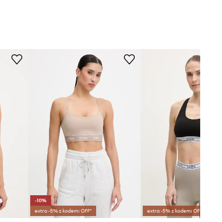
-10%
extra -5% z kodem: OFF*
extra -5% z kodem: OFF*