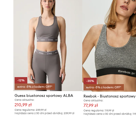
-12%
-35%
extra -5% z kodem: OFF*
extra -5% z kodem: OFF*
Guess biustonosz sportowy ALBA
Cena aktualna:
Cena aktualna:
210,99 zł
77,99 zł
Cena regularna:
239,99 zł
Cena regularna:
119,99 zł
Najniższa cena z 30 dni przed obniżką:
239,99 zł
Najniższa cena z 30 dni przed obniżką:
119