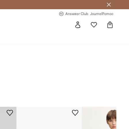
letter >
Regularne nowości >
Answear Club
Journal
Pomoc