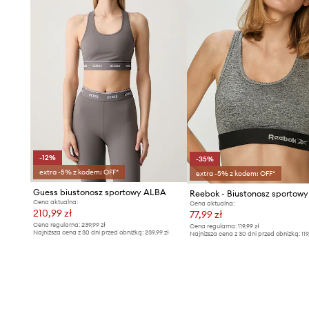
-12%
-35%
extra -5% z kodem: OFF*
extra -5% z kodem: OFF*
Guess biustonosz sportowy ALBA
Cena aktualna:
Cena aktualna:
210,99 zł
77,99 zł
Cena regularna:
239,99 zł
Cena regularna:
119,99 zł
Najniższa cena z 30 dni przed obniżką:
239,99 zł
Najniższa cena z 30 dni przed obniżką:
119