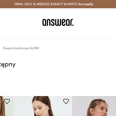
szczędzaj z Answear Club >
FINAL SALE % WIĘKSZE RABATY W APPCE
Dostawa nawet w 24h >
Szczegóły
News
Guess biustonosz ALINE
stępny