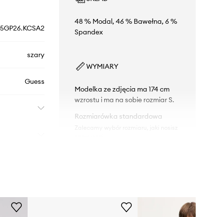
48 % Modal, 46 % Bawełna, 6 %
5GP26.KCSA2
Spandex
szary
WYMIARY
Guess
Modelka ze zdjęcia ma 174 cm
wzrostu i ma na sobie rozmiar S.
Rozmiarówka standardowa
Zalecamy wybór rozmiaru, jaki nosisz
zazwyczaj.
Tabela rozmiarów
DANE TECHNICZNE
Usztywnienie miseczki
:
lekkie