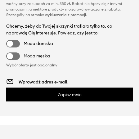
ważny przy zakupach za min. 350 zł. Rabat nie łączy się z innymi
promocjami, a niektóre produkty mogą być wyłączone z rabatu.
Szczegóły na stronie:
wykluczenia z promocji
.
Chcemy, żeby do Twojej skrzynki trafiało tylko to, co
naprawdę Cię interesuje. Powiedz, czy jest to:
Moda damska
Moda męska
Wybór oferty jest opcjonalny
Zapisz mnie