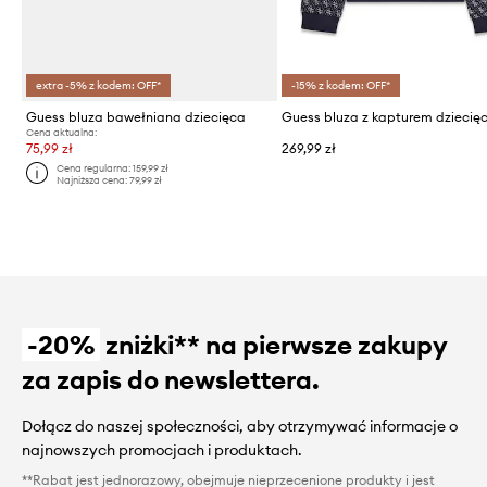
extra -5% z kodem: OFF*
-15% z kodem: OFF*
Guess bluza bawełniana dziecięca
Cena aktualna:
75,99 zł
269,99 zł
Cena regularna:
159,99 zł
Najniższa cena:
79,99 zł
-20%
zniżki** na pierwsze zakupy
za zapis do newslettera.
Dołącz do naszej społeczności, aby otrzymywać informacje o
najnowszych promocjach i produktach.
**Rabat jest jednorazowy, obejmuje nieprzecenione produkty i jest