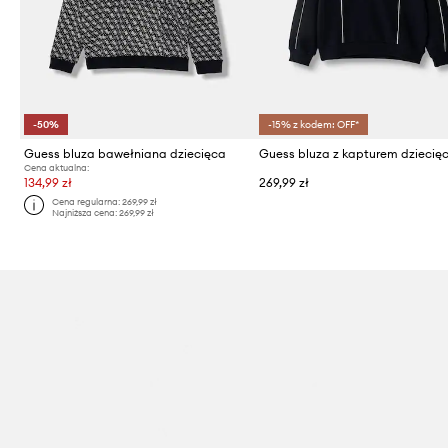
-50%
-15% z kodem: OFF*
Guess bluza bawełniana dziecięca
Cena aktualna:
134,99 zł
269,99 zł
Cena regularna:
269,99 zł
Najniższa cena:
269,99 zł