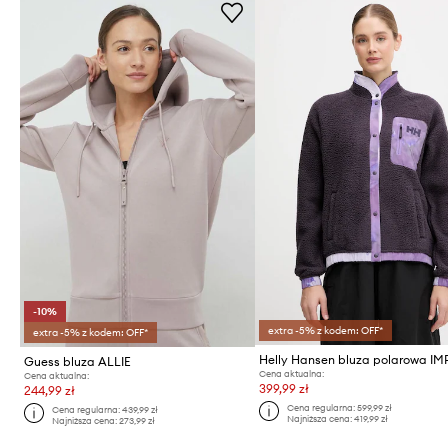
-10%
extra -5% z kodem: OFF*
extra -5% z kodem: OFF*
Guess bluza ALLIE
Cena aktualna:
Cena aktualna:
399,99 zł
244,99 zł
Cena regularna:
599,99 zł
Cena regularna:
439,99 zł
Najniższa cena:
419,99 zł
Najniższa cena:
273,99 zł