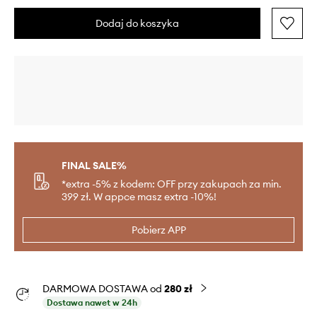
Dodaj do koszyka
FINAL SALE%
*extra -5% z kodem: OFF przy zakupach za min.
399 zł. W appce masz extra -10%!
Pobierz APP
DARMOWA DOSTAWA od
280 zł
Dostawa nawet w 24h