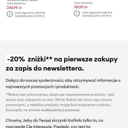
Cena aktualna:
Cena aktualna:
189,99 zł
244,99 zł
Cena regularna:
429,99 zł
Cena regularna:
439,99 zł
Najniższa cena:
214,99 zł
Najniższa cena:
273,99 zł
-20%
zniżki** na pierwsze zakupy
za zapis do newslettera.
Dołącz do naszej społeczności, aby otrzymywać informacje o
najnowszych promocjach i produktach.
**Rabat jest jednorazowy, obejmuje nieprzecenione produkty i jest
ważny przy zakupach za min. 350 zł. Rabat nie łączy się z innymi
promocjami, a niektóre produkty mogą być wyłączone z rabatu.
Szczegóły na stronie:
wykluczenia z promocji
.
Chcemy, żeby do Twojej skrzynki trafiało tylko to, co
naprawdę Cię interesuje. Powiedz, czy jest to: