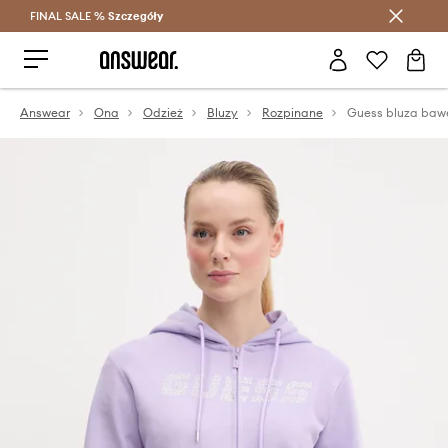
FINAL SALE %
Szczegóły
Oszczędzaj z Answear Club >
Answear
Ona
Odzież
Bluzy
Rozpinane
Guess bluza baw