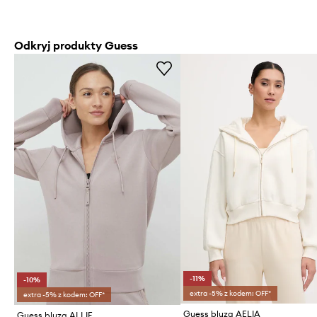
Odkryj produkty Guess
-11%
-10%
extra -5% z kodem: OFF*
extra -5% z kodem: OFF*
Guess bluza AELIA
Guess bluza ALLIE