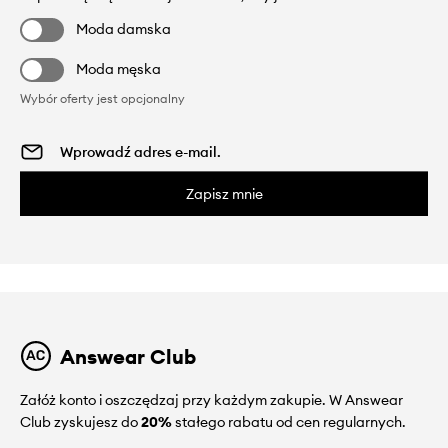
Moda damska
Moda męska
Wybór oferty jest opcjonalny
Zapisz mnie
Answear Club
Załóż konto i oszczędzaj przy każdym zakupie. W Answear
Club zyskujesz do
20%
stałego rabatu od cen regularnych.