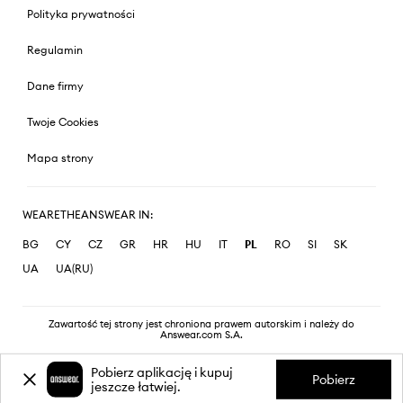
Polityka prywatności
Regulamin
Dane firmy
Twoje Cookies
Mapa strony
WEARETHEANSWEAR IN:
BG
CY
CZ
GR
HR
HU
IT
PL
RO
SI
SK
UA
UA(RU)
Zawartość tej strony jest chroniona prawem autorskim i należy do
Answear.com S.A.
Pobierz aplikację i kupuj
Pobierz
jeszcze łatwiej.