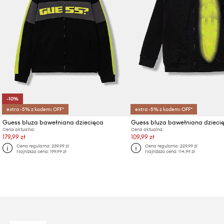
-10%
extra -5% z kodem: OFF*
extra -5% z kodem: OFF*
Guess bluza bawełniana dziecięca
Guess bluza bawełniana dzieci
Cena aktualna:
Cena aktualna:
179,99 zł
109,99 zł
Cena regularna:
239,99 zł
Cena regularna:
229,99 zł
Najniższa cena:
199,99 zł
Najniższa cena:
114,99 zł