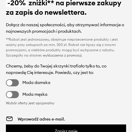
-20%
zniżki** na pierwsze zakupy
za zapis do newslettera.
Dołącz do naszej społeczności, aby otrzymywać informacje o
najnowszych promocjach i produktach.
**Rabat jest jednorazowy, obejmuje nieprzecenione produkty i jest
ważny przy zakupach za min. 350 zł. Rabat nie łączy się z innymi
promocjami, a niektóre produkty mogą być wyłączone z rabatu.
Szczegóły na stronie:
wykluczenia z promocji
.
Chcemy, żeby do Twojej skrzynki trafiało tylko to, co
naprawdę Cię interesuje. Powiedz, czy jest to:
Moda damska
Moda męska
Wybór oferty jest opcjonalny
Zapisz mnie