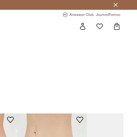
letter >
Regularne nowości >
Answear Club
Journal
Pomoc