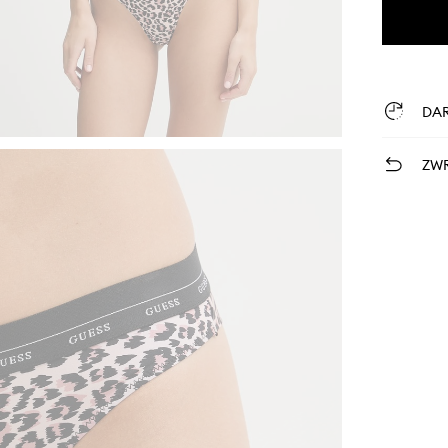
DA
ZWR