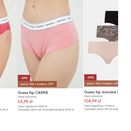
-16%
-10%
extra -5% z kodem: OFF*
extra -5% z kodem: OFF*
Guess figi damskie 3-pack
Guess figi CARRIE
Cena aktualna:
Cena aktualna:
104,99 zł
53,99 zł
Cena regularna:
179,99 zł
Cena regularna:
99,99 zł
Najniższa cena z 30 dni przed obniżką
4,99 zł
Najniższa cena z 30 dni przed obniżką:
59,99 zł