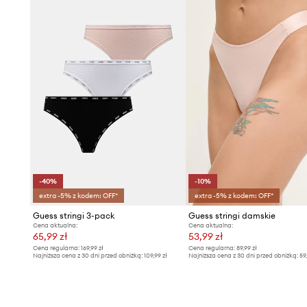
-40%
-10%
extra -5% z kodem: OFF*
extra -5% z kodem: OFF*
Guess stringi 3-pack
Guess stringi damskie
Cena aktualna:
Cena aktualna:
65,99 zł
53,99 zł
Cena regularna:
169,99 zł
Cena regularna:
89,99 zł
Najniższa cena z 30 dni przed obniżką:
109,99 zł
Najniższa cena z 30 dni przed obniżką:
59