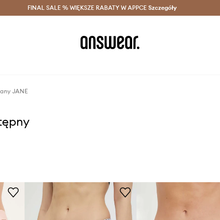
szczędzaj z Answear Club >
FINAL SALE % WIĘKSZE RABATY W APPCE
Dostawa nawet w 24h >
Szczegóły
News
iany JANE
stępny