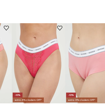
-10%
-10%
extra -5% z kodem: OFF*
extra -5% z kodem: OFF*