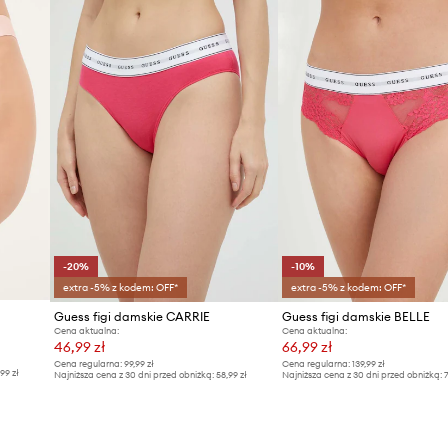
-20%
-10%
extra -5% z kodem: OFF*
extra -5% z kodem: OFF*
Guess figi damskie CARRIE
Guess figi damskie BELLE
Cena aktualna:
Cena aktualna:
46,99 zł
66,99 zł
Cena regularna:
99,99 zł
Cena regularna:
139,99 zł
,99 zł
Najniższa cena z 30 dni przed obniżką:
58,99 zł
Najniższa cena z 30 dni przed obniżką:
7