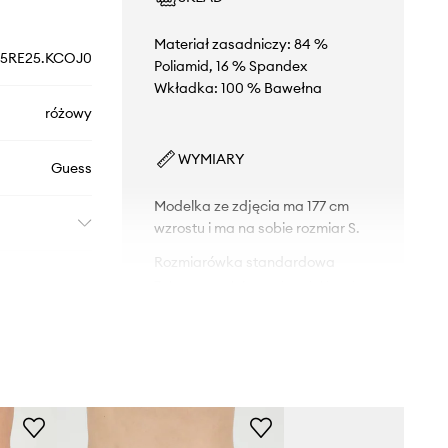
Materiał zasadniczy: 84 %
5RE25.KCOJ0
Poliamid, 16 % Spandex
Wkładka: 100 % Bawełna
różowy
WYMIARY
Guess
Modelka ze zdjęcia ma 177 cm
wzrostu i ma na sobie rozmiar S.
Rozmiarówka standardowa
Zalecamy wybór rozmiaru, jaki nosisz
zazwyczaj.
Tabela rozmiarów