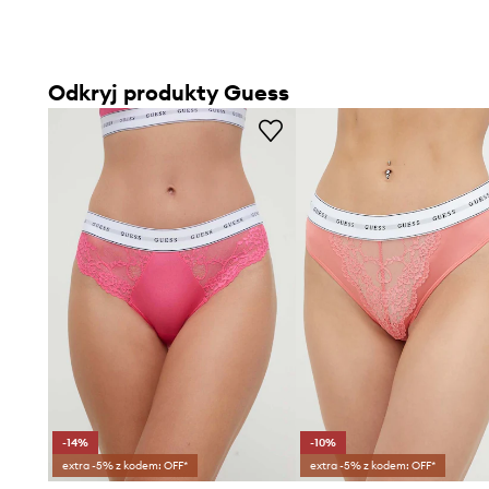
Odkryj produkty Guess
-14%
-10%
extra -5% z kodem: OFF*
extra -5% z kodem: OFF*