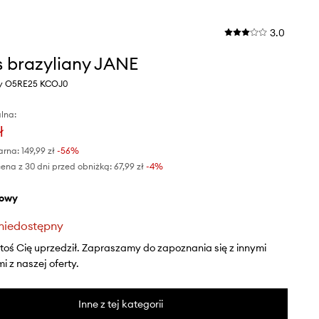
3.0
 brazyliany JANE
wy O5RE25 KCOJ0
lna:
ł
arna:
149,99 zł
-56%
ena z 30 dni przed obniżką:
67,99 zł
 -4%
żowy
niedostępny
ktoś Cię uprzedził. Zapraszamy do zapoznania się z innymi
 z naszej oferty.
Inne z tej kategorii