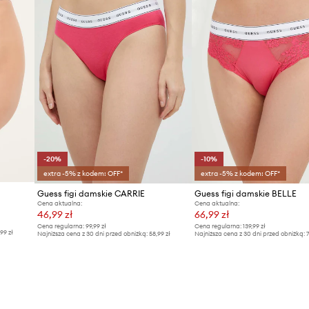
-20%
-10%
extra -5% z kodem: OFF*
extra -5% z kodem: OFF*
Guess figi damskie CARRIE
Guess figi damskie BELLE
Cena aktualna:
Cena aktualna:
46,99 zł
66,99 zł
Cena regularna:
99,99 zł
Cena regularna:
139,99 zł
,99 zł
Najniższa cena z 30 dni przed obniżką:
58,99 zł
Najniższa cena z 30 dni przed obniżką:
7