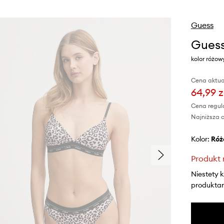
Guess
Guess
kolor różo
Cena aktua
64,99 z
Cena regul
Najniższa c
Kolor:
ró
Produkt 
Niestety 
produktami