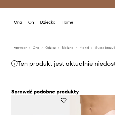
Premium Fashion Benefits >
O
Ona
On
Dziecko
Home
Answear
Ona
Odzież
Bielizna
Majtki
Guess brazyl
Ten produkt jest aktualnie niedo
Sprawdź podobne produkty