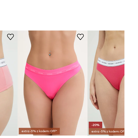
-20%
extra -5% z kodem: OFF*
extra -5% z kodem: OFF*