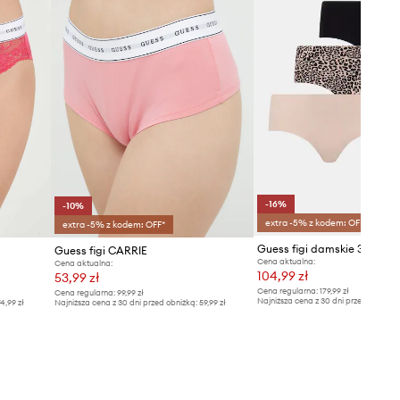
-16%
-10%
extra -5% z kodem: OFF*
extra -5% z kodem: OFF*
Guess figi damskie 3-pack
Guess figi CARRIE
Cena aktualna:
Cena aktualna:
104,99 zł
53,99 zł
Cena regularna:
179,99 zł
Cena regularna:
99,99 zł
Najniższa cena z 30 dni przed obniżką
4,99 zł
Najniższa cena z 30 dni przed obniżką:
59,99 zł