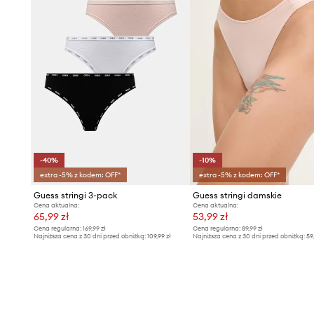
-40%
-10%
extra -5% z kodem: OFF*
extra -5% z kodem: OFF*
Guess stringi 3-pack
Guess stringi damskie
Cena aktualna:
Cena aktualna:
65,99 zł
53,99 zł
Cena regularna:
169,99 zł
Cena regularna:
89,99 zł
Najniższa cena z 30 dni przed obniżką:
109,99 zł
Najniższa cena z 30 dni przed obniżką:
59