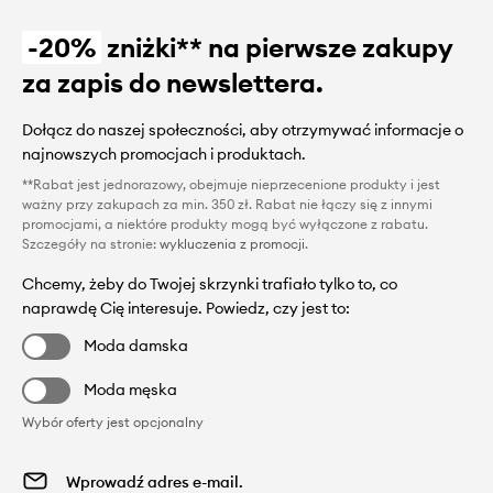
-20%
zniżki** na pierwsze zakupy
za zapis do newslettera.
Dołącz do naszej społeczności, aby otrzymywać informacje o
najnowszych promocjach i produktach.
**Rabat jest jednorazowy, obejmuje nieprzecenione produkty i jest
ważny przy zakupach za min. 350 zł. Rabat nie łączy się z innymi
promocjami, a niektóre produkty mogą być wyłączone z rabatu.
Szczegóły na stronie:
wykluczenia z promocji
.
Chcemy, żeby do Twojej skrzynki trafiało tylko to, co
naprawdę Cię interesuje. Powiedz, czy jest to:
Moda damska
Moda męska
Wybór oferty jest opcjonalny