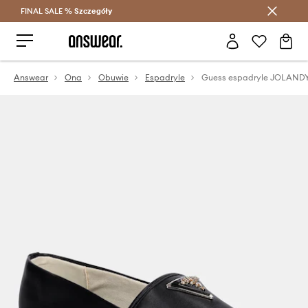
FINAL SALE %
Szczegóły
Oszczędzaj z Answear Club >
Answear
Ona
Obuwie
Espadryle
Guess espadryle JOLAND