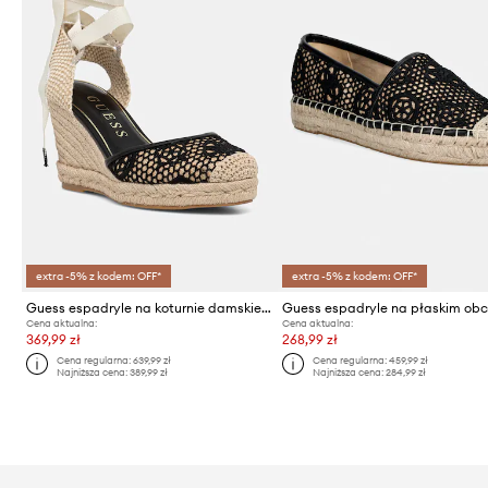
extra -5% z kodem: OFF*
extra -5% z kodem: OFF*
Guess espadryle na koturnie damskie CHEYIN
Cena aktualna:
Cena aktualna:
369,99 zł
268,99 zł
Cena regularna:
639,99 zł
Cena regularna:
459,99 zł
Najniższa cena:
389,99 zł
Najniższa cena:
284,99 zł