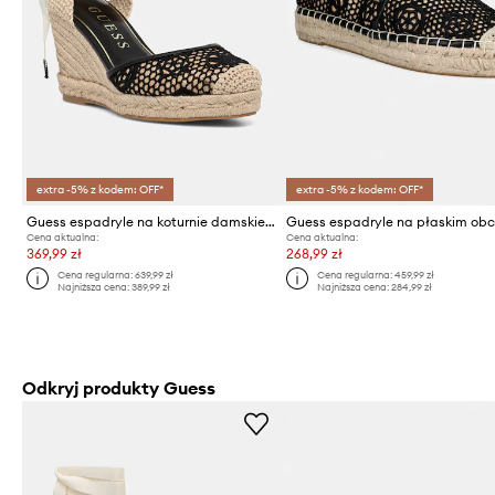
extra -5% z kodem: OFF*
extra -5% z kodem: OFF*
Guess espadryle na koturnie damskie CHEYIN
Cena aktualna:
Cena aktualna:
369,99 zł
268,99 zł
Cena regularna:
639,99 zł
Cena regularna:
459,99 zł
Najniższa cena:
389,99 zł
Najniższa cena:
284,99 zł
Odkryj produkty Guess