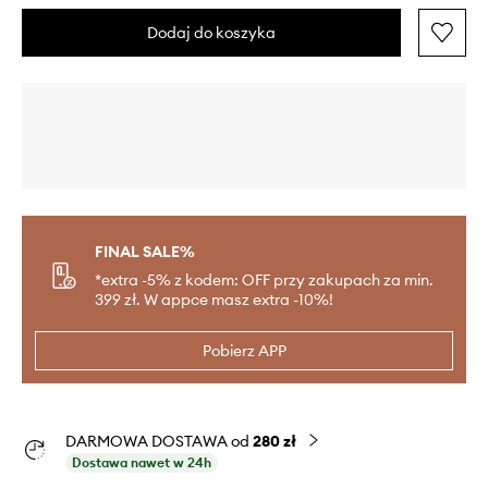
Dodaj do koszyka
FINAL SALE%
*extra -5% z kodem: OFF przy zakupach za min.
399 zł. W appce masz extra -10%!
Pobierz APP
DARMOWA DOSTAWA od
280 zł
Dostawa nawet w 24h