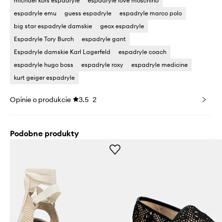
michael kors espadryle
espadryle love moschino
espadryle emu
guess espadryle
espadryle marco polo
big star espadryle damskie
geox espadryle
Espadryle Tory Burch
espadryle gant
Espadryle damskie Karl Lagerfeld
espadryle coach
espadryle hugo boss
espadryle roxy
espadryle medicine
kurt geiger espadryle
Opinie o produkcie
3.5
2
Podobne produkty