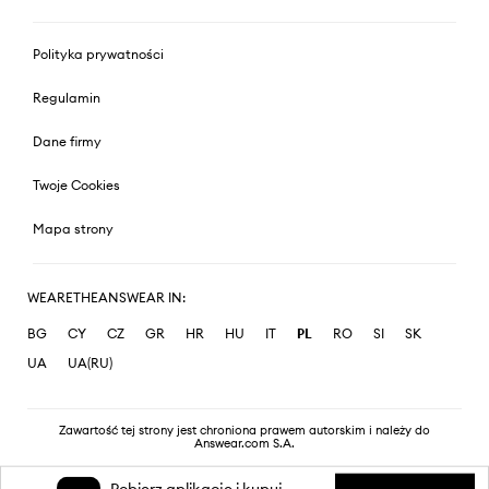
Polityka prywatności
Regulamin
Dane firmy
Twoje Cookies
Mapa strony
WEARETHEANSWEAR IN:
BG
CY
CZ
GR
HR
HU
IT
PL
RO
SI
SK
UA
UA(RU)
Zawartość tej strony jest chroniona prawem autorskim i należy do
Answear.com S.A.