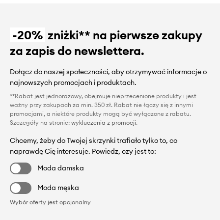
-20%
zniżki** na pierwsze zakupy
za zapis do newslettera.
Dołącz do naszej społeczności, aby otrzymywać informacje o
najnowszych promocjach i produktach.
**Rabat jest jednorazowy, obejmuje nieprzecenione produkty i jest
ważny przy zakupach za min. 350 zł. Rabat nie łączy się z innymi
promocjami, a niektóre produkty mogą być wyłączone z rabatu.
Szczegóły na stronie:
wykluczenia z promocji
.
Chcemy, żeby do Twojej skrzynki trafiało tylko to, co
naprawdę Cię interesuje. Powiedz, czy jest to:
Moda damska
Moda męska
Wybór oferty jest opcjonalny