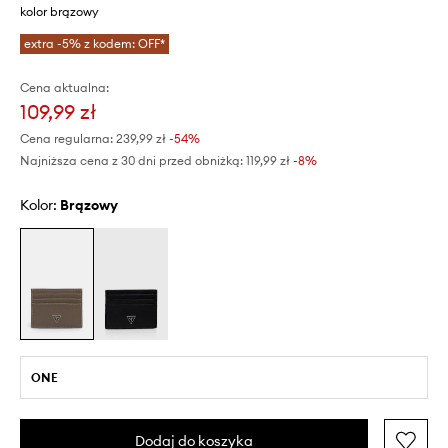
kolor brązowy
extra -5% z kodem: OFF*
Cena aktualna:
109,99 zł
Cena regularna:
239,99 zł
-54%
Najniższa cena z 30 dni przed obniżką:
119,99 zł
 -8%
Kolor:
brązowy
ONE
Dodaj do koszyka