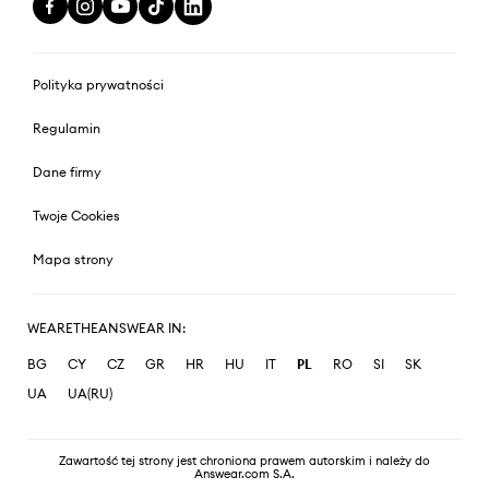
Polityka prywatności
Regulamin
Dane firmy
Twoje Cookies
Mapa strony
WEARETHEANSWEAR IN:
BG
CY
CZ
GR
HR
HU
IT
PL
RO
SI
SK
UA
UA(RU)
Zawartość tej strony jest chroniona prawem autorskim i należy do
Answear.com S.A.