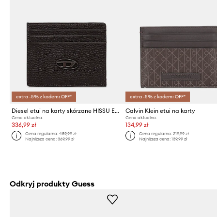
extra -5% z kodem: OFF*
extra -5% z kodem: OFF*
Diesel etui na karty skórzane HISSU EVO CARD CASE
Calvin Klein etui na karty
Cena aktualna:
Cena aktualna:
336,99 zł
134,99 zł
Cena regularna:
459,99 zł
Cena regularna:
219,99 zł
Najniższa cena:
369,99 zł
Najniższa cena:
139,99 zł
Odkryj produkty Guess