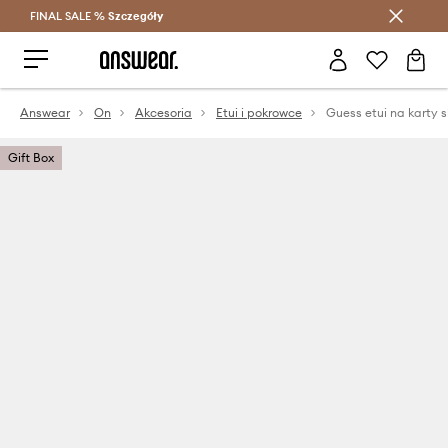
FINAL SALE %
Szczegóły
Oszczędzaj z Answear Club >
Answear
On
Akcesoria
Etui i pokrowce
Guess etui na karty 
Gift Box