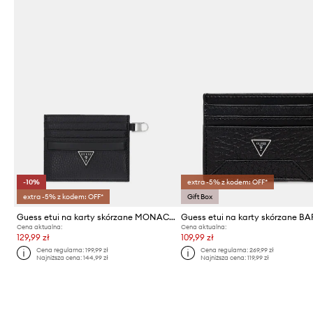
-10%
extra -5% z kodem: OFF*
extra -5% z kodem: OFF*
Gift Box
Guess etui na karty skórzane MONACO
Cena aktualna:
Cena aktualna:
129,99 zł
109,99 zł
Cena regularna:
199,99 zł
Cena regularna:
269,99 zł
Najniższa cena:
144,99 zł
Najniższa cena:
119,99 zł