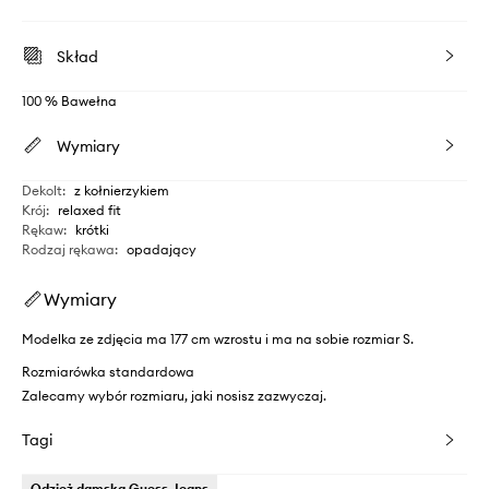
Skład
100 % Bawełna
Wymiary
Dekolt
:
z kołnierzykiem
Krój
:
relaxed fit
Rękaw
:
krótki
Rodzaj rękawa
:
opadający
Wymiary
Modelka ze zdjęcia ma 177 cm wzrostu i ma na sobie rozmiar S.
Rozmiarówka standardowa
Zalecamy wybór rozmiaru, jaki nosisz zazwyczaj.
Tagi
Odzież damska Guess Jeans