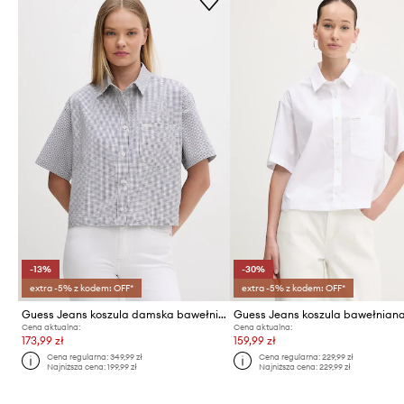
-13%
-30%
extra -5% z kodem: OFF*
extra -5% z kodem: OFF*
Guess Jeans koszula damska bawełniana z elastanem
Guess Jeans koszula bawełnian
Cena aktualna:
Cena aktualna:
173,99 zł
159,99 zł
Cena regularna:
349,99 zł
Cena regularna:
229,99 zł
Najniższa cena:
199,99 zł
Najniższa cena:
229,99 zł