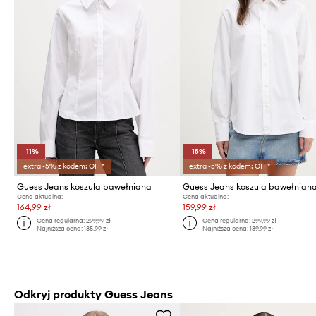
-11%
-15%
extra -5% z kodem: OFF*
extra -5% z kodem: OFF*
Guess Jeans koszula bawełniana
Guess Jeans koszula bawełnian
Cena aktualna:
Cena aktualna:
164,99 zł
159,99 zł
Cena regularna:
299,99 zł
Cena regularna:
299,99 zł
Najniższa cena:
185,99 zł
Najniższa cena:
189,99 zł
Odkryj produkty Guess Jeans