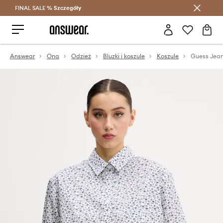
FINAL SALE %
Szczegóły
Oszczędzaj z Answear Club >
Answear
Ona
Odzież
Bluzki i koszule
Koszule
Guess Jean