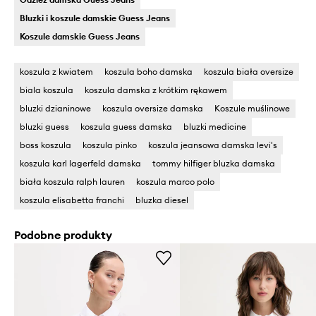
Bluzki i koszule damskie Guess Jeans
Koszule damskie Guess Jeans
koszula z kwiatem
koszula boho damska
koszula biała oversize
biala koszula
koszula damska z krótkim rękawem
bluzki dzianinowe
koszula oversize damska
Koszule muślinowe
bluzki guess
koszula guess damska
bluzki medicine
boss koszula
koszula pinko
koszula jeansowa damska levi's
koszula karl lagerfeld damska
tommy hilfiger bluzka damska
biała koszula ralph lauren
koszula marco polo
koszula elisabetta franchi
bluzka diesel
Podobne produkty