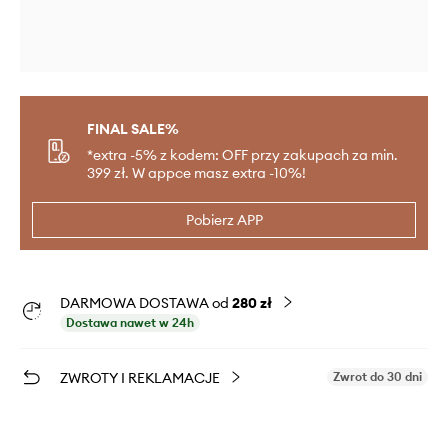
FINAL SALE%
*extra -5% z kodem: OFF przy zakupach za min.
399 zł. W appce masz extra -10%!
Pobierz APP
DARMOWA DOSTAWA od
280 zł
Dostawa nawet w 24h
ZWROTY I REKLAMACJE
Zwrot do 30 dni