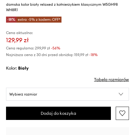
damska kolor biały relaxed z kołnierzykiem klasycznym W5GH98
WH8R1
-18%
extra -5% z kodem: OFF*
Cena aktualna:
129,99 zł
Cena regularna:
299,99 zł
-56%
Najniższa cena z 30 dni przed obniżką:
159,99 zł
 -18%
Kolor:
biały
Tabela rozmiarów
Wybierz rozmiar
Dodaj do koszyka