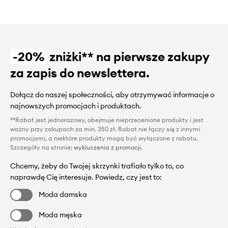
-20%
zniżki** na pierwsze zakupy
za zapis do newslettera.
Dołącz do naszej społeczności, aby otrzymywać informacje o
najnowszych promocjach i produktach.
**Rabat jest jednorazowy, obejmuje nieprzecenione produkty i jest
ważny przy zakupach za min. 350 zł. Rabat nie łączy się z innymi
promocjami, a niektóre produkty mogą być wyłączone z rabatu.
Szczegóły na stronie:
wykluczenia z promocji
.
Chcemy, żeby do Twojej skrzynki trafiało tylko to, co
naprawdę Cię interesuje. Powiedz, czy jest to:
Moda damska
Moda męska