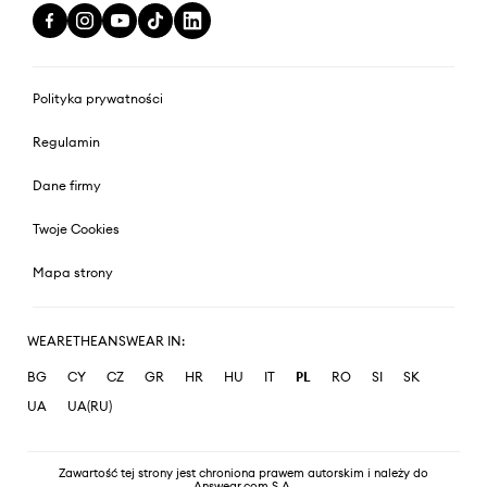
Polityka prywatności
Regulamin
Dane firmy
Twoje Cookies
Mapa strony
WEARETHEANSWEAR IN:
BG
CY
CZ
GR
HR
HU
IT
PL
RO
SI
SK
UA
UA(RU)
Zawartość tej strony jest chroniona prawem autorskim i należy do
Answear.com S.A.