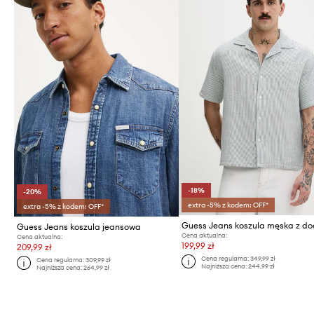
-18%
-20%
extra -5% z kodem: OFF*
extra -5% z kodem: OFF*
Guess Jeans koszula jeansowa
Cena aktualna:
Cena aktualna:
199,99 zł
209,99 zł
Cena regularna:
349,99 zł
Cena regularna:
309,99 zł
Najniższa cena:
244,99 zł
Najniższa cena:
264,99 zł