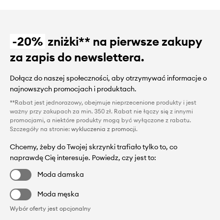
-20%
zniżki** na pierwsze zakupy
za zapis do newslettera.
Dołącz do naszej społeczności, aby otrzymywać informacje o
najnowszych promocjach i produktach.
**Rabat jest jednorazowy, obejmuje nieprzecenione produkty i jest
ważny przy zakupach za min. 350 zł. Rabat nie łączy się z innymi
promocjami, a niektóre produkty mogą być wyłączone z rabatu.
Szczegóły na stronie:
wykluczenia z promocji
.
Chcemy, żeby do Twojej skrzynki trafiało tylko to, co
naprawdę Cię interesuje. Powiedz, czy jest to:
Moda damska
Moda męska
Wybór oferty jest opcjonalny