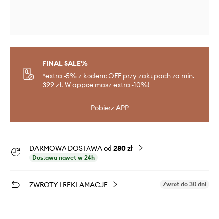
FINAL SALE%
*extra -5% z kodem: OFF przy zakupach za min.
399 zł. W appce masz extra -10%!
Pobierz APP
DARMOWA DOSTAWA od
280 zł
Dostawa nawet w 24h
ZWROTY I REKLAMACJE
Zwrot do 30 dni