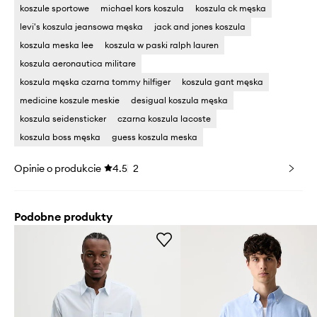
koszule sportowe
michael kors koszula
koszula ck męska
levi's koszula jeansowa męska
jack and jones koszula
koszula meska lee
koszula w paski ralph lauren
koszula aeronautica militare
koszula męska czarna tommy hilfiger
koszula gant męska
medicine koszule meskie
desigual koszula męska
koszula seidensticker
czarna koszula lacoste
koszula boss męska
guess koszula meska
Opinie o produkcie
4.5
2
Podobne produkty