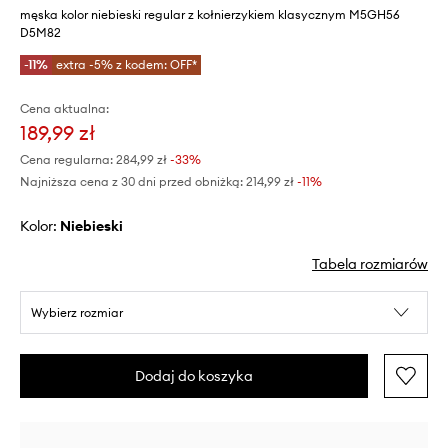
męska kolor niebieski regular z kołnierzykiem klasycznym M5GH56
D5M82
-11%
extra -5% z kodem: OFF*
Cena aktualna:
189,99 zł
Cena regularna:
284,99 zł
-33%
Najniższa cena z 30 dni przed obniżką:
214,99 zł
 -11%
Kolor:
niebieski
Tabela rozmiarów
Wybierz rozmiar
Dodaj do koszyka