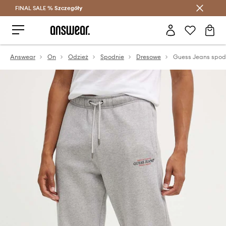
FINAL SALE %
Szczegóły
Oszczędzaj z Answear Club >
Answear
On
Odzież
Spodnie
Dresowe
Guess Jeans spod