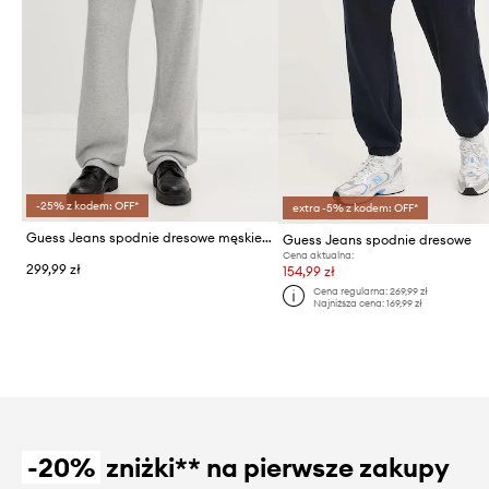
-25% z kodem: OFF*
extra -5% z kodem: OFF*
Guess Jeans spodnie dresowe męskie bawełniane
Guess Jeans spodnie dresowe
Cena aktualna:
299,99 zł
154,99 zł
Cena regularna:
269,99 zł
Najniższa cena:
169,99 zł
-20%
zniżki** na pierwsze zakupy