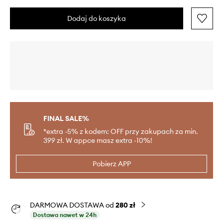
Dodaj do koszyka
FINAL SALE%
*extra -5% z kodem: OFF przy zakupach za min.
399 zł. W appce masz extra -10%!
Pobierz APP
DARMOWA DOSTAWA od
280 zł
Dostawa nawet w 24h