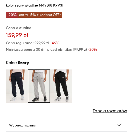
kolor szary gładkie M4YB18 K9V31
-20%
extra -5% z kodem: OFF*
Cena aktualna:
159,99 zł
Cena regularna:
299,99 zł
-46%
Najniższa cena z 30 dni przed obniżką:
199,99 zł
 -20%
Kolor:
szary
Tabela rozmiarów
Wybierz rozmiar