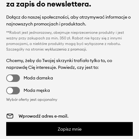
za zapis do newslettera.
Dołącz do naszej społeczności, aby otrzymywać informacje o
najnowszych promocjach i produktach.
**Rabat jest jednorazowy, obejmuje nieprzecenione produkty i jest
ważny przy zakupach za min. 350 zł. Rabat nie łączy się z innymi
promocjami, a niektóre produkty mogą być wyłączone z rabatu.
Szczegóły na stronie:
wykluczenia z promocji
.
Chcemy, żeby do Twojej skrzynki trafiało tylko to, co
naprawdę Cię interesuje. Powiedz, czy jest to:
Moda damska
Moda męska
Wybór oferty jest opcjonalny
Zapisz mnie