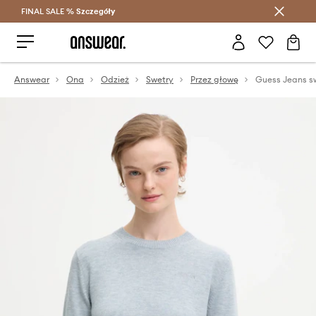
FINAL SALE %
Szczegóły
Oszczędzaj z Answear Club >
Answear
Ona
Odzież
Swetry
Przez głowę