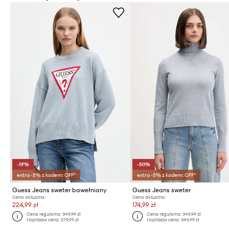
-19%
-50%
extra -5% z kodem: OFF*
extra -5% z kodem: OFF*
Guess Jeans sweter bawełniany
Guess Jeans sweter
Cena aktualna:
Cena aktualna:
224,99 zł
174,99 zł
Cena regularna:
349,99 zł
Cena regularna:
349,99 zł
Najniższa cena:
279,99 zł
Najniższa cena:
349,99 zł