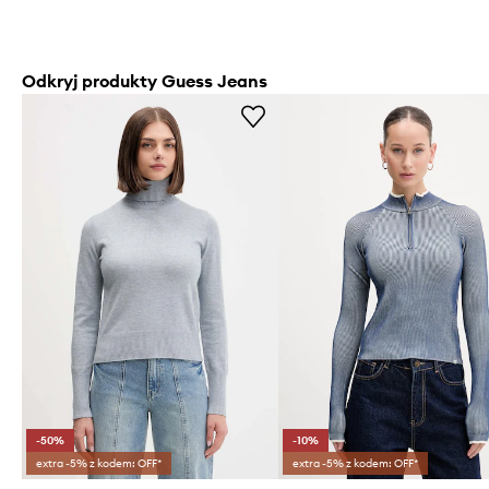
Odkryj produkty Guess Jeans
-50%
-10%
extra -5% z kodem: OFF*
extra -5% z kodem: OFF*