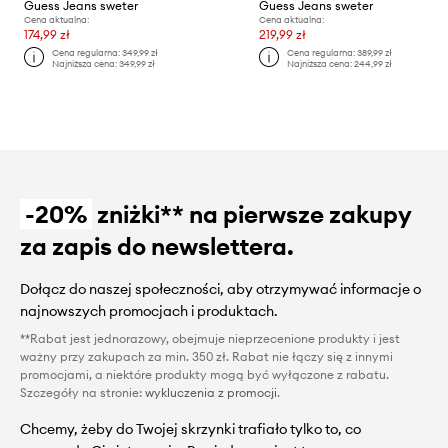
Guess Jeans sweter
Guess Jeans sweter
Cena aktualna:
Cena aktualna:
174,99 zł
219,99 zł
Cena regularna:
349,99 zł
Cena regularna:
389,99 zł
Najniższa cena:
349,99 zł
Najniższa cena:
244,99 zł
-20%
zniżki** na pierwsze zakupy
za zapis do newslettera.
Dołącz do naszej społeczności, aby otrzymywać informacje o
najnowszych promocjach i produktach.
**Rabat jest jednorazowy, obejmuje nieprzecenione produkty i jest
ważny przy zakupach za min. 350 zł. Rabat nie łączy się z innymi
promocjami, a niektóre produkty mogą być wyłączone z rabatu.
Szczegóły na stronie:
wykluczenia z promocji
.
Chcemy, żeby do Twojej skrzynki trafiało tylko to, co