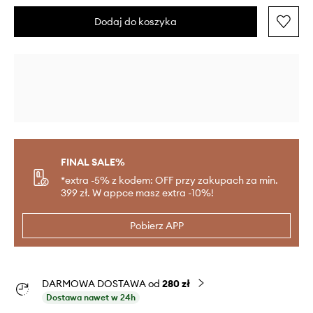
Dodaj do koszyka
FINAL SALE%
*extra -5% z kodem: OFF przy zakupach za min.
399 zł. W appce masz extra -10%!
Pobierz APP
DARMOWA DOSTAWA od
280 zł
Dostawa nawet w 24h