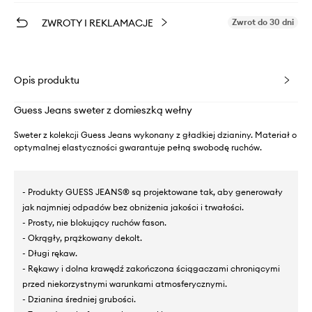
ZWROTY I REKLAMACJE
Zwrot do 30 dni
Opis produktu
Guess Jeans sweter z domieszką wełny
Sweter z kolekcji Guess Jeans wykonany z gładkiej dzianiny. Materiał o
optymalnej elastyczności gwarantuje pełną swobodę ruchów.
- Produkty GUESS JEANS® są projektowane tak, aby generowały
jak najmniej odpadów bez obniżenia jakości i trwałości.
- Prosty, nie blokujący ruchów fason.
- Okrągły, prążkowany dekolt.
- Długi rękaw.
- Rękawy i dolna krawędź zakończona ściągaczami chroniącymi
przed niekorzystnymi warunkami atmosferycznymi.
- Dzianina średniej grubości.