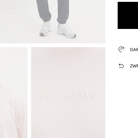
DA
ZWR