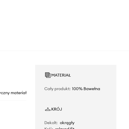
MATERIAŁ
Cały produkt
:
100% Bawełna
yczny materiał
KRÓJ
Dekolt
:
okrągły
Krój
:
relaxed fit