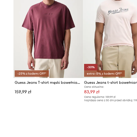
-30%
-25% z kodem: OFF*
extra -5% z kodem: OFF*
Guess Jeans T-shirt męski bawełniany
Guess Jeans t-shirt bawełnia
Cena aktualna:
159,99 zł
83,99 zł
Cena regularna:
159,99 zł
Najniższa cena z 30 dni przed obniżką:
119