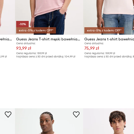
-10%
extra -5% z kodem: OFF*
extra -5% z kodem: OFF*
Guess Jeans t-shirt męski bawełniany
Guess Jeans T-shirt męski bawełniany
Guess Jeans t-shirt bawełni
Cena aktualna:
Cena aktualna:
93,99 zł
75,99 zł
Cena regularna:
159,99 zł
Cena regularna:
159,99 zł
2,99 zł
Najniższa cena z 30 dni przed obniżką:
104,99 zł
Najniższa cena z 30 dni przed obniżką:
8