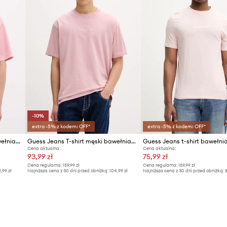
-10%
extra -5% z kodem: OFF*
extra -5% z kodem: OFF*
Guess Jeans t-shirt męski bawełniany
Guess Jeans T-shirt męski bawełniany
Guess Jeans t-shirt bawełni
Cena aktualna:
Cena aktualna:
93,99 zł
75,99 zł
Cena regularna:
159,99 zł
Cena regularna:
159,99 zł
2,99 zł
Najniższa cena z 30 dni przed obniżką:
104,99 zł
Najniższa cena z 30 dni przed obniżką:
8