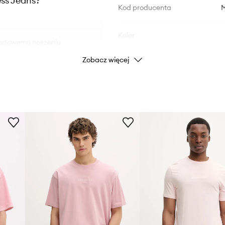
ess Jeans?
Kod producenta
Kolor
ortowemu noszeniu
Zobacz więcej
Marka
ralnej przewiewności
Producent
ylwetki, nie
ID Produktu
w miejski,
zesny, swobodny
kcent, podkreślając