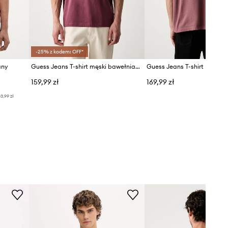
-25% z kodem: OFF*
any
Guess Jeans T-shirt męski bawełniany
159,99 zł
169,99 zł
3,99 zł