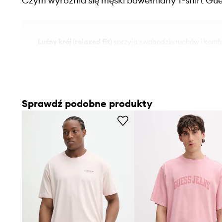
Czym wyróżnia się męski bawełniany T-shirt Gu
Luźny krój (relaxed fit)
sprzyja swobodzie ruchów i komf
przez cały dzień
Miękka bawełna
jest przyjemna w dotyku i sprzyja natu
materiału
Sprawdź podobne produkty
Elastyczny materiał
pozwala na lepsze dopasowanie do s
krępując ruchów
Casualowy styl
sprawia, że T-shirt doskonale wpisuje się 
niewymuszony look
Rękawy z obniżoną linią ramion
nadają koszulce nowoc
charakter
Haftowane logo
z przodu stanowi dyskretny, markowy a
styl