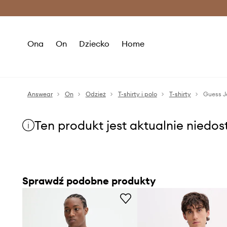
Premium Fashion Benefits >
O
Ona
On
Dziecko
Home
Answear
On
Odzież
T-shirty i polo
T-shirty
Guess J
Ten produkt jest aktualnie niedo
Sprawdź podobne produkty