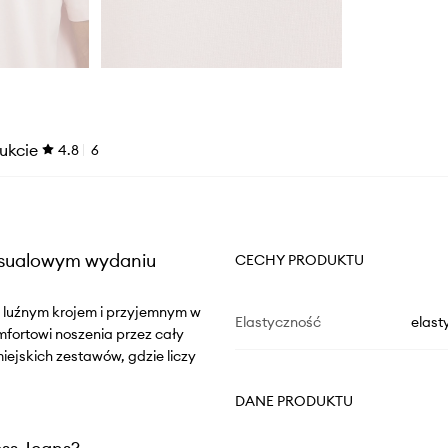
ukcie
4.8
6
casualowym wydaniu
CECHY PRODUKTU
ię luźnym krojem i przyjemnym w
Elastyczność
elast
fortowi noszenia przez cały
iejskich zestawów, gdzie liczy
DANE PRODUKTU