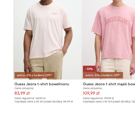
-10%
extra -5% z kodem: OFF*
extra -5% z kodem: OFF*
Guess Jeans t-shirt bawełniany
Cena aktualna:
Cena aktualna:
83,99 zł
109,99 zł
Cena regularna:
169,99 zł
Cena regularna:
199,99 zł
Najniższa cena z 30 dni przed obniżką:
84,99 zł
Najniższa cena z 30 dni przed obniżką:
12