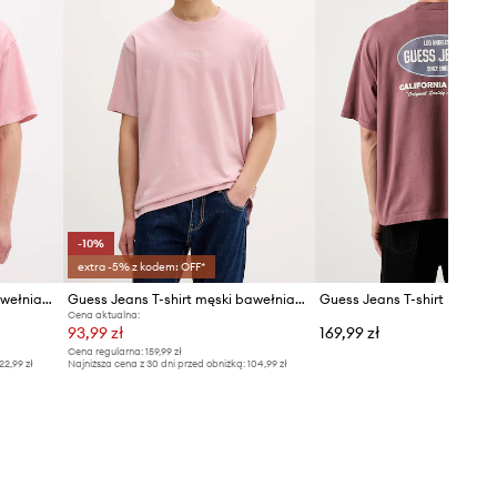
-10%
extra -5% z kodem: OFF*
Guess Jeans t-shirt męski bawełniany
Guess Jeans T-shirt męski bawełniany
Cena aktualna:
93,99 zł
169,99 zł
Cena regularna:
159,99 zł
22,99 zł
Najniższa cena z 30 dni przed obniżką:
104,99 zł