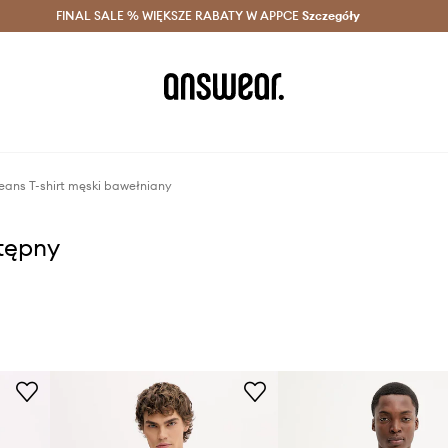
szczędzaj z Answear Club >
FINAL SALE % WIĘKSZE RABATY W APPCE
Dostawa nawet w 24h >
Szczegóły
News
eans T-shirt męski bawełniany
stępny