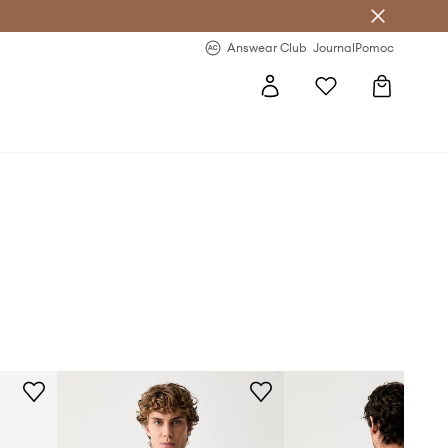
letter >
Regularne nowości >
Answear Club
Journal
Pomoc