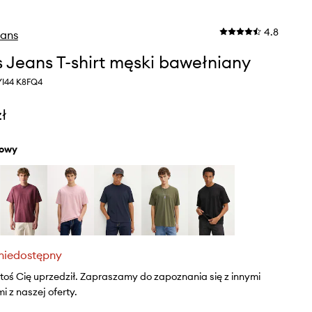
4.8
eans
 Jeans T-shirt męski bawełniany
YI44 K8FQ4
zł
żowy
niedostępny
ktoś Cię uprzedził. Zapraszamy do zapoznania się z innymi
 z naszej oferty.