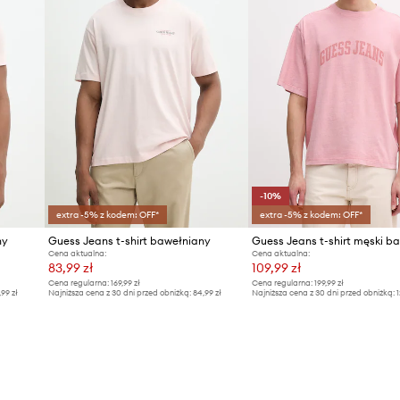
-10%
extra -5% z kodem: OFF*
extra -5% z kodem: OFF*
ny
Guess Jeans t-shirt bawełniany
Cena aktualna:
Cena aktualna:
83,99 zł
109,99 zł
Cena regularna:
169,99 zł
Cena regularna:
199,99 zł
,99 zł
Najniższa cena z 30 dni przed obniżką:
84,99 zł
Najniższa cena z 30 dni przed obniżką:
1