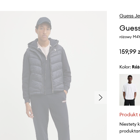
Guess J
Guess
różowy M4
159,99 
Kolor:
ró
Produkt 
Niestety 
produktami