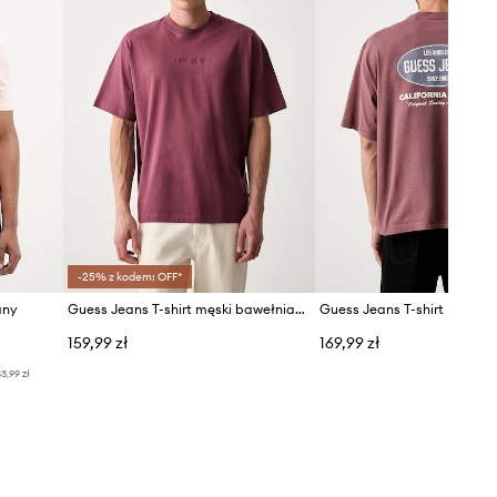
-25% z kodem: OFF*
any
Guess Jeans T-shirt męski bawełniany
159,99 zł
169,99 zł
3,99 zł