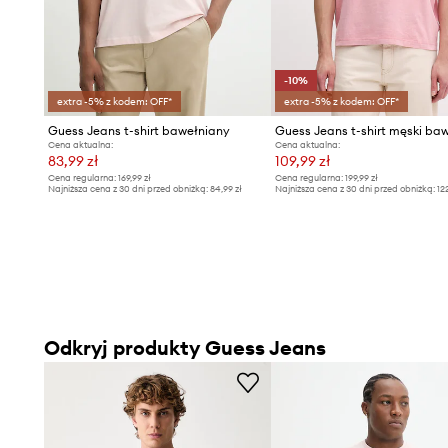
-10%
extra -5% z kodem: OFF*
extra -5% z kodem: OFF*
Guess Jeans t-shirt bawełniany
Cena aktualna:
Cena aktualna:
83,99 zł
109,99 zł
Cena regularna:
169,99 zł
Cena regularna:
199,99 zł
Najniższa cena z 30 dni przed obniżką:
84,99 zł
Najniższa cena z 30 dni przed obniżką:
12
Odkryj produkty Guess Jeans