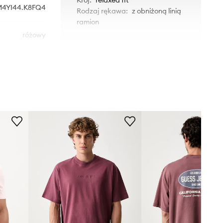
M4YI44.K8FQ4
Rodzaj rękawa
:
z obniżoną linią
ramion
różowy
WYMIARY
Guess Jeans
Długość
:
71 cm
Szerokość pod pachami
:
60 cm
Wymiary podane dla rozmiaru
:
M
Rozmiarówka standardowa
Zalecamy wybór rozmiaru, jaki nosisz
zazwyczaj.
Tabela rozmiarów