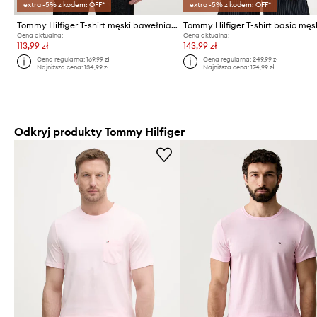
extra -5% z kodem: OFF*
extra -5% z kodem: OFF*
Tommy Hilfiger T-shirt męski bawełniany
Cena aktualna:
Cena aktualna:
113,99 zł
143,99 zł
Cena regularna:
169,99 zł
Cena regularna:
249,99 zł
Najniższa cena:
134,99 zł
Najniższa cena:
174,99 zł
Odkryj produkty Tommy Hilfiger