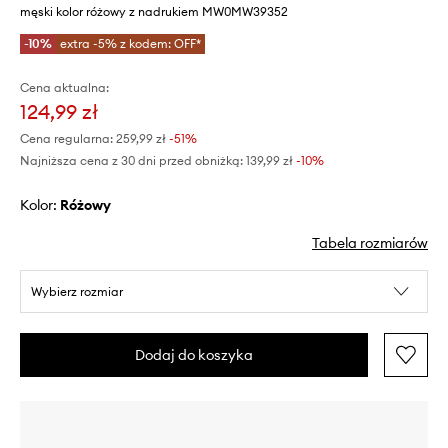
męski kolor różowy z nadrukiem MW0MW39352
-10%
extra -5% z kodem: OFF*
Cena aktualna:
124,99 zł
Cena regularna:
259,99 zł
-51%
Najniższa cena z 30 dni przed obniżką:
139,99 zł
 -10%
Kolor:
różowy
Tabela rozmiarów
Wybierz rozmiar
Dodaj do koszyka