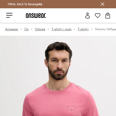
FINAL SALE %
Szczegóły
Oszczędzaj z Answear Club >
Answear
On
Odzież
T-shirty i polo
T-shirty
Tommy Hilfige