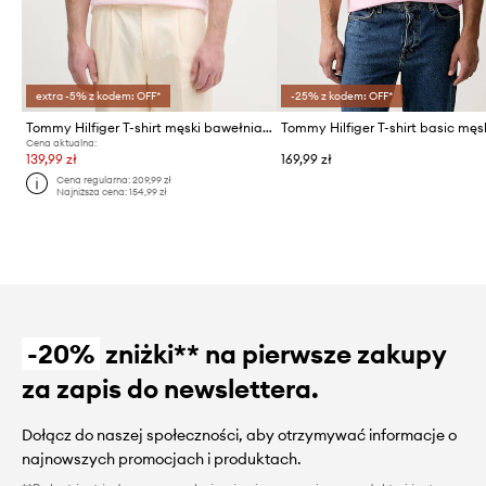
extra -5% z kodem: OFF*
-25% z kodem: OFF*
Tommy Hilfiger T-shirt męski bawełniany
Cena aktualna:
139,99 zł
169,99 zł
Cena regularna:
209,99 zł
Najniższa cena:
154,99 zł
-20%
zniżki** na pierwsze zakupy
za zapis do newslettera.
Dołącz do naszej społeczności, aby otrzymywać informacje o
najnowszych promocjach i produktach.