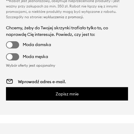
**Rabat jest jednorazowy, obejmuje nieprzecenione produkty i jest
ważny przy zakupach za min. 350 zł. Rabat nie łączy się z innymi
promocjami, a niektóre produkty mogą być wyłączone z rabatu.
Szczegóły na stronie:
wykluczenia z promocji
.
Chcemy, żeby do Twojej skrzynki trafiało tylko to, co
naprawdę Cię interesuje. Powiedz, czy jest to:
Moda damska
Moda męska
Wybór oferty jest opcjonalny
Zapisz mnie