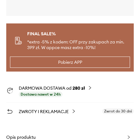
FINAL SALE%
*extra -5% z kodem: OFF przy zakupach za min.
399 zł. W appce masz extra -10%!
Pobierz APP
DARMOWA DOSTAWA od
280 zł
Dostawa nawet w 24h
ZWROTY I REKLAMACJE
Zwrot do 30 dni
Opis produktu