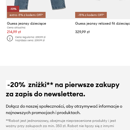
-10%
extra -5% z kodem: OFF*
-15% z kodem: OFF*
Guess jeansy dziecięce
Cena aktualna:
214,99 zł
329,99 zł
Cena regularna:
239,99 zł
Najniższa cena:
239,99 zł
-20%
zniżki** na pierwsze zakupy
za zapis do newslettera.
Dołącz do naszej społeczności, aby otrzymywać informacje o
najnowszych promocjach i produktach.
**Rabat jest jednorazowy, obejmuje nieprzecenione produkty i jest
ważny przy zakupach za min. 350 zł. Rabat nie łączy się z innymi