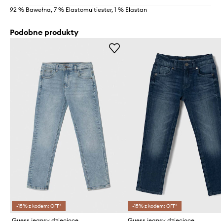
92 % Bawełna, 7 % Elastomultiester, 1 % Elastan
Podobne produkty
-15% z kodem: OFF*
-15% z kodem: OFF*
Guess jeansy dziecięce
Guess jeansy dziecięce