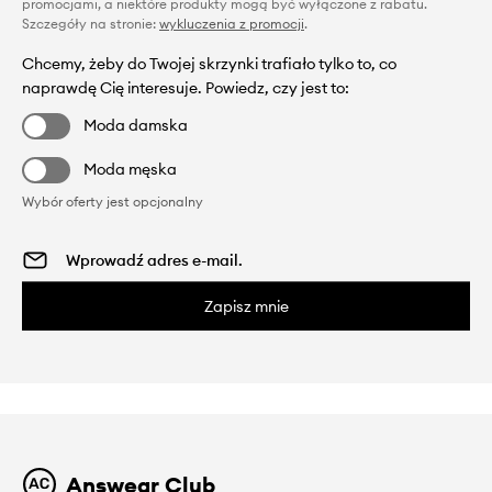
promocjami, a niektóre produkty mogą być wyłączone z rabatu.
Szczegóły na stronie:
wykluczenia z promocji
.
Chcemy, żeby do Twojej skrzynki trafiało tylko to, co
naprawdę Cię interesuje. Powiedz, czy jest to:
Moda damska
Moda męska
Wybór oferty jest opcjonalny
Zapisz mnie
Answear Club