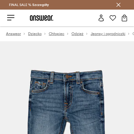
FINAL SALE %
Szczegóły
Oszczędzaj z Answear Club >
Answear
Dziecko
Chłopiec
Odzież
Jeansy i ogrodniczki