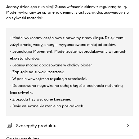
Jeansy dziecięce z kolekcji Guess w fasonie skinny z regularną talią.
Model wykonany ze spranego denimu. Elastyczny, dopasowujący się
do sylwetki materiał.
- Model wykonany częściowo z bawełny z recyklingu. Dzięki temu
zużyto mniej wody, energii i wygenerowano mniej odpadów.
- Jeanologia Movement. Model został wyprodukowany w ramach
eko-standardów.
- Jeansy mocno dopasowane w okolicy bioder.
- Zapięcie na suwak i zatrzask.
- W pasie wewnętrzna regulacja szerokości.
- Dopasowana nogawka na całej długości podkreśla naturalną
linię sylwetki.
- Z przodu trzy wsuwane kieszenie.
- Dwie wsuwane kieszenie na pośladkach.
Szczegóły produktu