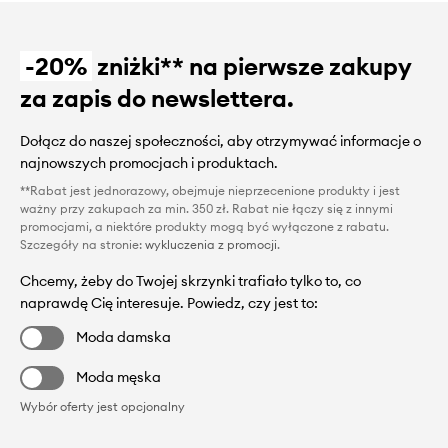
-20%
zniżki** na pierwsze zakupy
za zapis do newslettera.
Dołącz do naszej społeczności, aby otrzymywać informacje o
najnowszych promocjach i produktach.
**Rabat jest jednorazowy, obejmuje nieprzecenione produkty i jest
ważny przy zakupach za min. 350 zł. Rabat nie łączy się z innymi
promocjami, a niektóre produkty mogą być wyłączone z rabatu.
Szczegóły na stronie:
wykluczenia z promocji
.
Chcemy, żeby do Twojej skrzynki trafiało tylko to, co
naprawdę Cię interesuje. Powiedz, czy jest to:
Moda damska
Moda męska
Wybór oferty jest opcjonalny