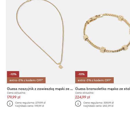
-10%
-10%
extra -5% z kodem: OFF*
extra -5% z kodem: OFF*
Guess naszyjnik z zawieszką męski ze stali nierdzewnej 4G FRONTIERS
Cena aktualna:
Cena aktualna:
179,99 zł
224,99 zł
Cena regularna:
279,99 zł
Cena regularna:
339,99 zł
Najniższa cena:
199,99 zł
Najniższa cena:
250,99 zł