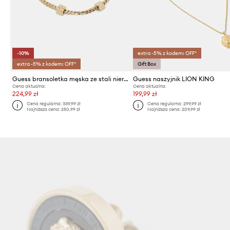
-10%
extra -5% z kodem: OFF*
extra -5% z kodem: OFF*
Gift Box
Guess bransoletka męska ze stali nierdzewnej 4G FRONTIERS
Guess naszyjnik LION KING
Cena aktualna:
Cena aktualna:
224,99 zł
199,99 zł
Cena regularna:
339,99 zł
Cena regularna:
299,99 zł
Najniższa cena:
250,99 zł
Najniższa cena:
209,99 zł