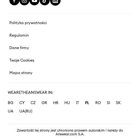
Polityka prywatności
Regulamin
Dane firmy
Twoje Cookies
Mapa strony
WEARETHEANSWEAR IN:
BG
CY
CZ
GR
HR
HU
IT
PL
RO
SI
SK
UA
UA(RU)
Zawartość tej strony jest chroniona prawem autorskim i należy do
Answear.com S.A.