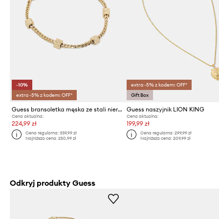
-10%
extra -5% z kodem: OFF*
extra -5% z kodem: OFF*
Gift Box
Guess bransoletka męska ze stali nierdzewnej 4G FRONTIERS
Guess naszyjnik LION KING
Cena aktualna:
Cena aktualna:
224,99 zł
199,99 zł
Cena regularna:
339,99 zł
Cena regularna:
299,99 zł
Najniższa cena:
250,99 zł
Najniższa cena:
209,99 zł
Odkryj produkty Guess