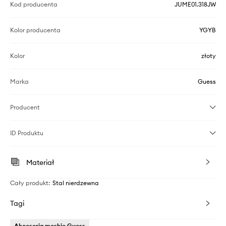
Kod producenta
JUME01.318JW
Kolor producenta
YGYB
Kolor
złoty
Marka
Guess
Producent
ID Produktu
Materiał
Cały produkt
:
Stal nierdzewna
Tagi
Akcesoria męskie Guess