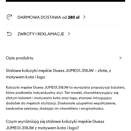
DARMOWA DOSTAWA od
280 zł
ZWROTY I REKLAMACJE
Opis produktu
Stalowe kolczyki męskie Guess JUME01.318JW – złote, z
motywem kota i logo
Kolczyki męskie Guess JUME01.318JW to wyrazista propozycja biżuterii,
która podkreśla indywidualny styl. Ten model, charakteryzujący się
złotym kolorem i motywami kota oraz logo, stanowi intrygujący
dodatek do męskich stylizacji. Doskonale uzupełnia współczesne,
swobodne zestawy, dodając im charakteru i oryginalności.
Czym wyróżniają się stalowe kolczyki męskie Guess
JUME01.318JW z motywem kota i logo?