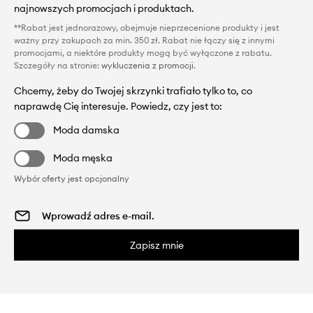
najnowszych promocjach i produktach.
**Rabat jest jednorazowy, obejmuje nieprzecenione produkty i jest
ważny przy zakupach za min. 350 zł. Rabat nie łączy się z innymi
promocjami, a niektóre produkty mogą być wyłączone z rabatu.
Szczegóły na stronie:
wykluczenia z promocji
.
Chcemy, żeby do Twojej skrzynki trafiało tylko to, co
naprawdę Cię interesuje. Powiedz, czy jest to:
Moda damska
Moda męska
Wybór oferty jest opcjonalny
Zapisz mnie