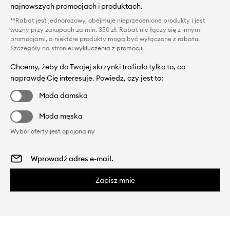
najnowszych promocjach i produktach.
**Rabat jest jednorazowy, obejmuje nieprzecenione produkty i jest
ważny przy zakupach za min. 350 zł. Rabat nie łączy się z innymi
promocjami, a niektóre produkty mogą być wyłączone z rabatu.
Szczegóły na stronie:
wykluczenia z promocji
.
Chcemy, żeby do Twojej skrzynki trafiało tylko to, co
naprawdę Cię interesuje. Powiedz, czy jest to:
Moda damska
Moda męska
Wybór oferty jest opcjonalny
Zapisz mnie