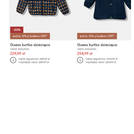
-20%
extra -5% z kodem: OFF*
extra -5% z kodem: OFF*
Guess kurtka dziecięca
Guess kurtka dziecięca
Cena aktualna:
Cena aktualna:
229,99 zł
254,99 zł
Cena regularna:
289,99 zł
Cena regularna:
449,99 zł
Najniższa cena:
289,99 zł
Najniższa cena:
269,99 zł