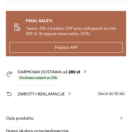
FINAL SALE%
*extra -5% z kodem: OFF przy zakupach za min.
399 zł. W appce masz extra -10%!
Pobierz APP
DARMOWA DOSTAWA od
280 zł
Dostawa nawet w 24h
ZWROTY I REKLAMACJE
Zwrot do 30 dni
Opis produktu
Guess okulary przeciwsłoneczne