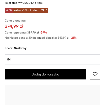
kolor srebrny GU3040_5410B
-21%
extra -5% z kodem: OFF*
Cena aktualna:
274,99 zł
Cena regularna:
389,99 zł
-29%
Najniższa cena z 30 dni przed obniżką:
349,99 zł
 -21%
Kolor:
srebrny
54
Dodaj do koszyka