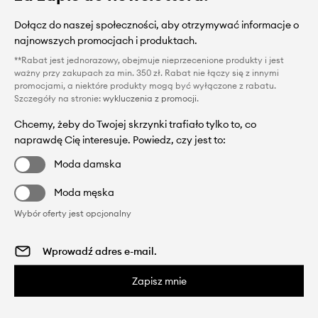
Dołącz do naszej społeczności, aby otrzymywać informacje o
najnowszych promocjach i produktach.
**Rabat jest jednorazowy, obejmuje nieprzecenione produkty i jest
ważny przy zakupach za min. 350 zł. Rabat nie łączy się z innymi
promocjami, a niektóre produkty mogą być wyłączone z rabatu.
Szczegóły na stronie:
wykluczenia z promocji
.
Chcemy, żeby do Twojej skrzynki trafiało tylko to, co
naprawdę Cię interesuje. Powiedz, czy jest to:
Moda damska
Moda męska
Wybór oferty jest opcjonalny
Zapisz mnie