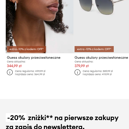
extra -10% z kodem: OFF*
extra -10% z kodem: OFF*
Guess okulary przeciwsłoneczne
Guess okulary przeciwsłoneczne
Cena aktualna:
Cena aktualna:
344,99 zł
379,99 zł
Cena regularna:
499,99 zł
Cena regularna:
589,99 zł
Najniższa cena:
364,99 zł
Najniższa cena:
419,99 zł
-20%
zniżki** na pierwsze zakupy
za zapis do newslettera.