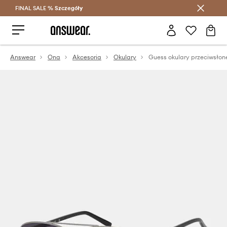
FINAL SALE %
Szczegóły
Oszczędzaj z Answear Club >
Answear
Ona
Akcesoria
Okulary
Guess okulary przeciwsłon