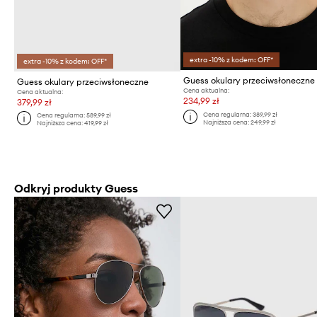
extra -10% z kodem: OFF*
extra -10% z kodem: OFF*
Guess okulary przeciwsłoneczne
Guess okulary przeciwsłoneczne
Cena aktualna:
Cena aktualna:
234,99 zł
379,99 zł
Cena regularna:
389,99 zł
Cena regularna:
589,99 zł
Najniższa cena:
249,99 zł
Najniższa cena:
419,99 zł
Odkryj produkty Guess