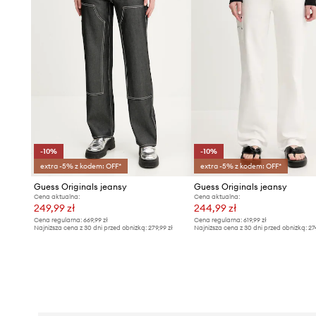
-10%
-10%
extra -5% z kodem: OFF*
extra -5% z kodem: OFF*
Guess Originals jeansy
Guess Originals jeansy
Cena aktualna:
Cena aktualna:
249,99 zł
244,99 zł
Cena regularna:
669,99 zł
Cena regularna:
619,99 zł
Najniższa cena z 30 dni przed obniżką:
279,99 zł
Najniższa cena z 30 dni przed obniżką:
27