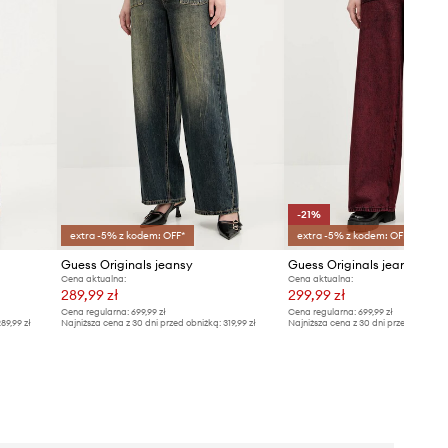
-21%
extra -5% z kodem: OFF*
extra -5% z kodem: OFF*
Guess Originals jeansy
Guess Originals jeansy
Cena aktualna:
Cena aktualna:
289,99 zł
299,99 zł
Cena regularna:
699,99 zł
Cena regularna:
699,99 zł
89,99 zł
Najniższa cena z 30 dni przed obniżką:
319,99 zł
Najniższa cena z 30 dni przed obniżką