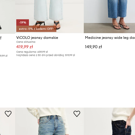
-19%
extra -5% z kodem: OFF*
ViCOLO jeansy damskie
Medicine jeansy wide leg da
T
Cena aktualna:
419,99 zł
149,90 zł
Cena regularna:
639,99 zł
Najniższa cena z 30 dni przed obniżką:
519,99 zł
9,99 zł