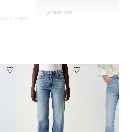
WYMIARY
4GG10.D4XY0
Modelka ze zdjęcia ma 179 cm
wzrostu i ma na sobie rozmiar
niebieski
27/32.
Rozmiarówka standardowa
uess Originals
Zalecamy wybór rozmiaru, jaki nosisz
zazwyczaj.
Tabela rozmiarów