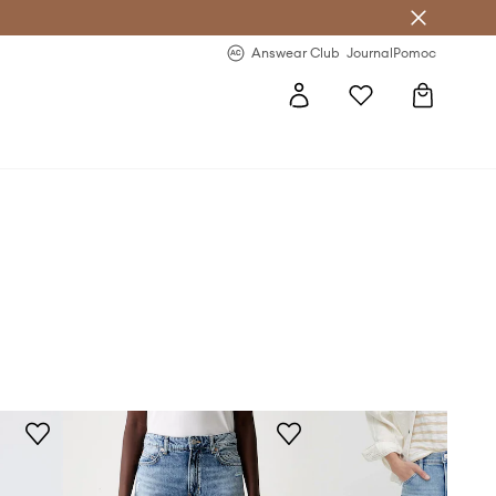
letter >
Regularne nowości >
Answear Club
Journal
Pomoc