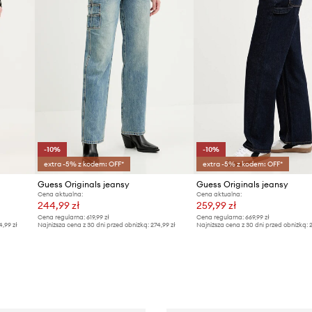
-10%
-10%
extra -5% z kodem: OFF*
extra -5% z kodem: OFF*
Guess Originals jeansy
Guess Originals jeansy
Cena aktualna:
Cena aktualna:
244,99 zł
259,99 zł
Cena regularna:
619,99 zł
Cena regularna:
669,99 zł
4,99 zł
Najniższa cena z 30 dni przed obniżką:
274,99 zł
Najniższa cena z 30 dni przed obniżką:
2