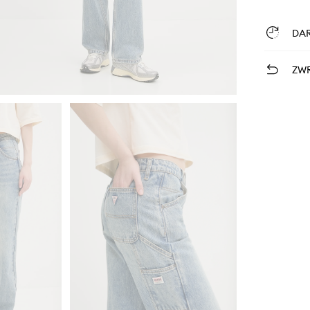
DA
ZWR