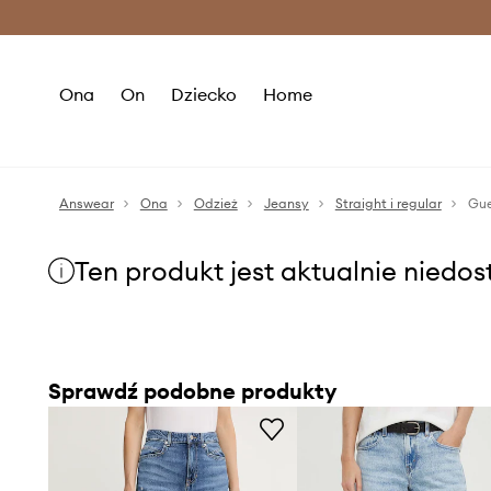
Premium Fashion Benefits >
O
Ona
On
Dziecko
Home
Answear
Ona
Odzież
Jeansy
Straight i regular
Gue
Ten produkt jest aktualnie niedo
Sprawdź podobne produkty