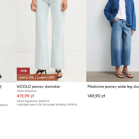
-19%
extra -5% z kodem: OFF*
ViCOLO jeansy damskie
Medicine jeansy wide leg da
T
Cena aktualna:
419,99 zł
149,90 zł
Cena regularna:
639,99 zł
Najniższa cena z 30 dni przed obniżką:
519,99 zł
9,99 zł