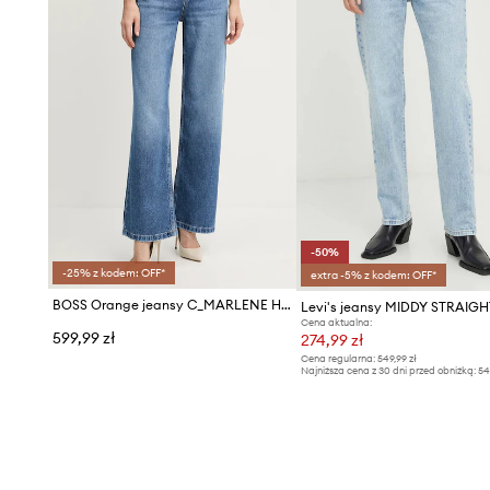
-50%
-25% z kodem: OFF*
extra -5% z kodem: OFF*
BOSS Orange jeansy C_MARLENE HR 7.0
Levi's jeansy MIDDY STRAIGH
Cena aktualna:
599,99 zł
274,99 zł
Cena regularna:
549,99 zł
Najniższa cena z 30 dni przed obniżką:
54