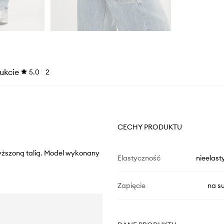
ukcie
5.0
2
CECHY PRODUKTU
wyższoną talią. Model wykonany
Elastyczność
nieelast
Zapięcie
na s