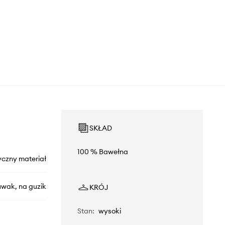
SKŁAD
100 % Bawełna
yczny materiał
uwak, na guzik
KRÓJ
Stan
:
wysoki