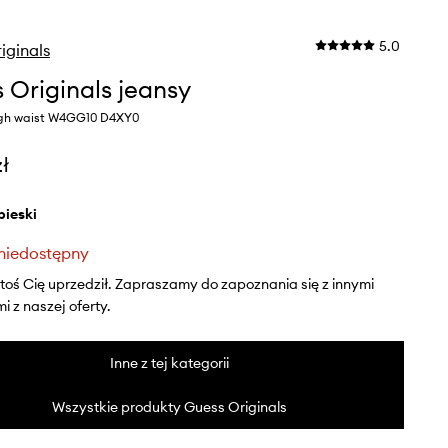
5.0
iginals
 Originals jeansy
gh waist W4GG10 D4XY0
zł
ebieski
niedostępny
ktoś Cię uprzedził. Zapraszamy do zapoznania się z innymi
 z naszej oferty.
Inne z tej kategorii
Wszystkie produkty Guess Originals