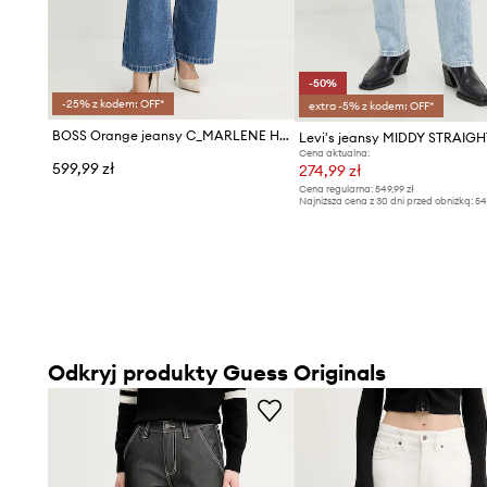
-50%
-25% z kodem: OFF*
extra -5% z kodem: OFF*
BOSS Orange jeansy C_MARLENE HR 7.0
Levi's jeansy MIDDY STRAIGH
Cena aktualna:
599,99 zł
274,99 zł
Cena regularna:
549,99 zł
Najniższa cena z 30 dni przed obniżką:
54
Odkryj produkty Guess Originals