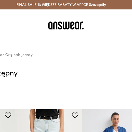
szczędzaj z Answear Club >
FINAL SALE % WIĘKSZE RABATY W APPCE
Dostawa nawet w 24h >
Szczegóły
News
ss Originals jeansy
stępny