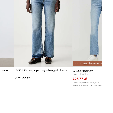
extra -5% z kodem: OFF*
mskie
BOSS Orange jeansy straight damskie C_ADA HR 18.0
G-Star jeansy
Cena aktualna:
679,99 zł
239,99 zł
Cena regularna:
499,99 zł
Najniższa cena z 30 dni przed obniżką