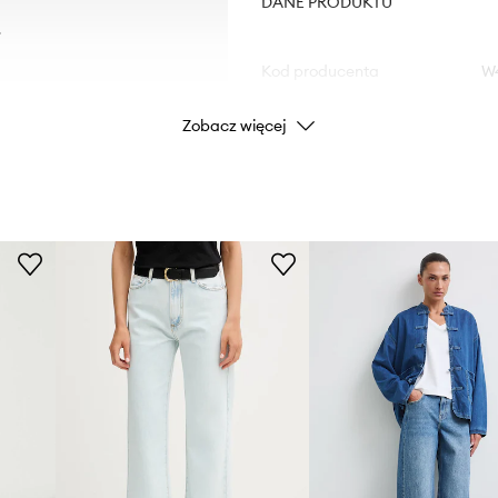
DANE PRODUKTU
.
Kod producenta
W
Zobacz więcej
Kolor
Marka
G
ID Produktu