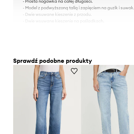
- Prosta nogawka na całej długości.
- Model z podwyższoną talią i zapięciem na guzik i suwak
- Dwie wsuwane kieszenie z przodu.
- Dwie wsuwane kieszenie na pośladkach.
Sprawdź podobne produkty