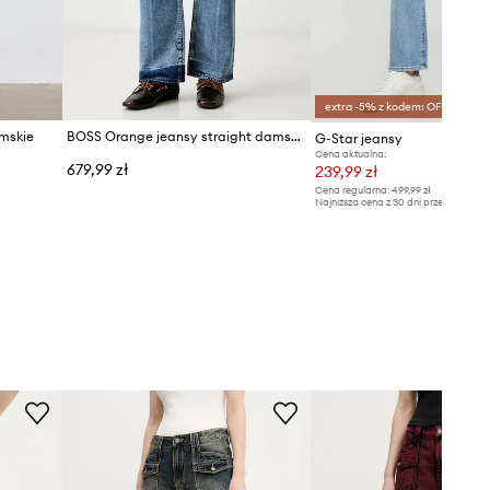
extra -5% z kodem: OFF*
mskie
BOSS Orange jeansy straight damskie C_ADA HR 18.0
G-Star jeansy
Cena aktualna:
679,99 zł
239,99 zł
Cena regularna:
499,99 zł
Najniższa cena z 30 dni przed obniżką