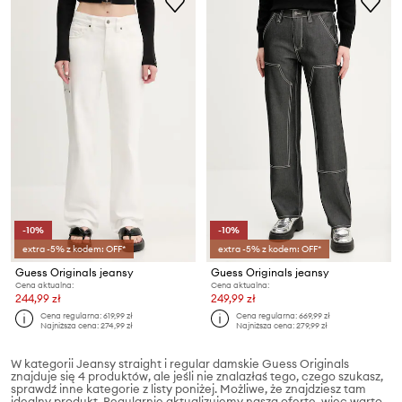
-10%
-10%
extra -5% z kodem: OFF*
extra -5% z kodem: OFF*
Guess Originals jeansy
Guess Originals jeansy
Cena aktualna:
Cena aktualna:
244,99 zł
249,99 zł
Cena regularna:
619,99 zł
Cena regularna:
669,99 zł
Najniższa cena:
274,99 zł
Najniższa cena:
279,99 zł
W kategorii Jeansy straight i regular damskie Guess Originals
znajduje się 4 produktów, ale jeśli nie znalazłaś tego, czego szukasz,
sprawdź inne kategorie z listy poniżej. Możliwe, że znajdziesz tam
idealny produkt. Regularnie aktualizujemy naszą ofertę, więc warto