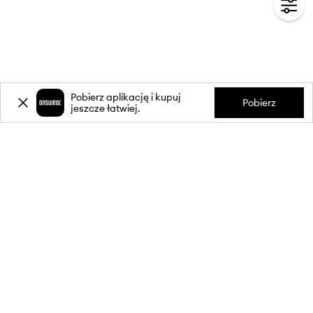
Pobierz aplikację i kupuj
Pobierz
jeszcze łatwiej.
-20%
zniżki** na pierwsze zakupy
za zapis do newslettera.