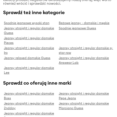
również wrócić i sprawdzić nowości.
Sprawdź też inne kategorie
Spodnie jeansowe wysoki stan
Beżowe jeansy - damskie i męskie
Jeansy straight i regular damskie
Spodnie jeansowe Guess
Guess
Jeansy straight i regular damskie
Pieces
Jeansy straight i regular damskie
Jeansy straight i regular damskie g-
Iro
star raw
Jeansy relaxed damskie Guess
Jeansy straight i regular damskie
Answear Lab
Jeansy straight i regular damskie
Lee
Sprawdź co oferują inne marki
Jeansy straight i regular damskie
Jeansy straight i regular damskie
Boss
Pepe Jeans
Jeansy straight i regular damskie
Jeansy straight i regular damskie
2ndday
Marciano Guess
Jeansy straight i regular damskie