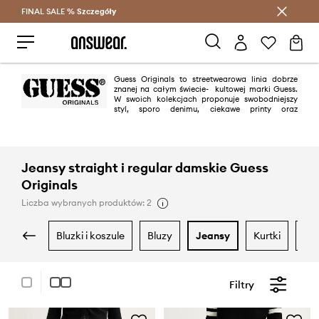
FINAL SALE %
Szczegóły
Oszczędzaj z Answear Club >
Guess Originals to streetwearowa linia dobrze
znanej na całym świecie- kultowej marki Guess.
W swoich kolekcjach proponuje swobodniejszy
styl, sporo denimu, ciekawe printy oraz
nawiązania do mody vintage i Zachodniego Wybrzeża Stanów
Zjednoczonych.
Jeansy straight i regular damskie Guess
Originals
Liczba wybranych produktów: 2
bluzki i koszule
bluzy
jeansy
kurtki
m
Filtry