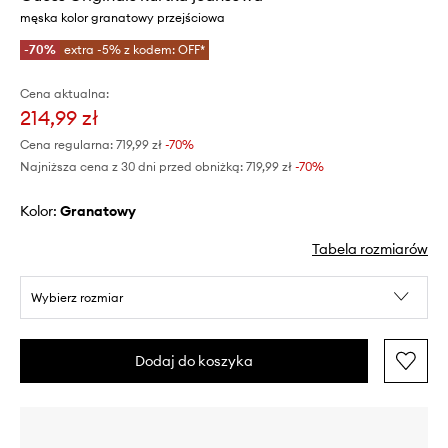
męska kolor granatowy przejściowa
-70%
extra -5% z kodem: OFF*
Cena aktualna:
214,99 zł
Cena regularna:
719,99 zł
-70%
Najniższa cena z 30 dni przed obniżką:
719,99 zł
 -70%
Kolor:
granatowy
Tabela rozmiarów
Wybierz rozmiar
Dodaj do koszyka