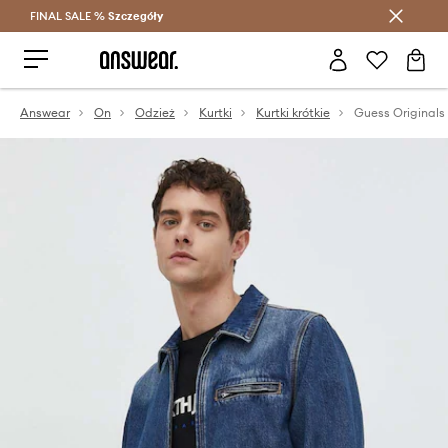
FINAL SALE %
Szczegóły
Oszczędzaj z Answear Club >
Answear
On
Odzież
Kurtki
Kurtki krótkie
Guess Originals