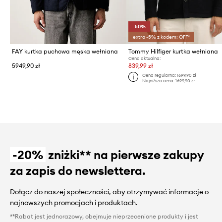
-50%
extra -5% z kodem: OFF*
FAY kurtka puchowa męska wełniana
Tommy Hilfiger kurtka wełniana
Cena aktualna:
5949,90 zł
839,99 zł
Cena regularna:
1699,90 zł
Najniższa cena:
1699,90 zł
-20%
zniżki** na pierwsze zakupy
za zapis do newslettera.
Dołącz do naszej społeczności, aby otrzymywać informacje o
najnowszych promocjach i produktach.
**Rabat jest jednorazowy, obejmuje nieprzecenione produkty i jest