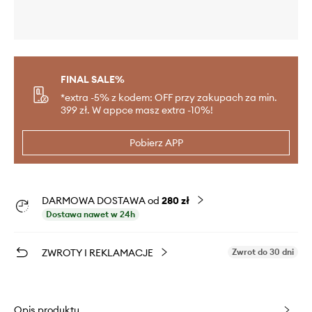
FINAL SALE%
*extra -5% z kodem: OFF przy zakupach za min.
399 zł. W appce masz extra -10%!
Pobierz APP
DARMOWA DOSTAWA od
280 zł
Dostawa nawet w 24h
ZWROTY I REKLAMACJE
Zwrot do 30 dni
Opis produktu