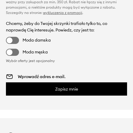
ważny przy zakupach za min. 350 zł. Rabat nie łączy się z innymi
promocjami, a niektóre produkty mogą być wyłączone z rabatu.
Szczegóły na stronie:
wykluczenia z promocji
.
Chcemy, żeby do Twojej skrzynki trafiało tylko to, co
naprawdę Cię interesuje. Powiedz, czy jest to:
Moda damska
Moda męska
Wybór oferty jest opcjonalny
Zapisz mnie